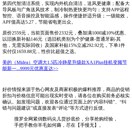
第四代智清洁系统，实现内外机自清洁，送风更健康；配备大
导风板与广角送风技术，制冷制热更快更均匀；支持APP远程
智控、语音操控及智能温感，操作便捷舒适升级；一级能效，
APF值高达5.27，节能省电更出众。
原价2559元，当前页面售价2332元，叠加满1000减10%优惠、
以旧换新补贴146元（选旧机类别为个护健康-普通牙刷-其
他，无需实际回收）及国家补贴15%立减292.92元，下单1件
实付仅1659.88元，性价比超值之选。
美的（Midea）空调大1.5匹冷静星升级款XA1Plus挂机变频节
能新一...
9999元
优惠直达>>
好价情报来源于热心网友及商家积极的爆料推荐，商品的促销
折扣与价格信息可能出现实时变动，请各位在购买前务必核实
确认。如发现问题，欢迎各位通过页面上的“内容纠错”、“纠
错与问题建议”或直接发表“评论”等方式进行反馈。
搜罗全网紧俏数码尖儿货抄底价，分享抢购经验，
手把手教你羊毛如何薅，尽在【手慢无】。