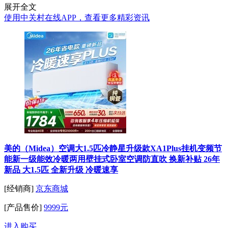
展开全文
使用中关村在线APP，查看更多精彩资讯
美的（Midea）空调大1.5匹冷静星升级款XA1Plus挂机变频节
能新一级能效冷暖两用壁挂式卧室空调防直吹 换新补贴 26年
新品 大1.5匹 全新升级 冷暖速享
[经销商]
京东商城
[产品售价]
9999元
进入购买