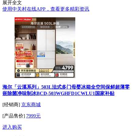
展开全文
使用中关村在线APP，查看更多精彩资讯
海尔「云溪系列」503L法式多门母婴冰箱全空间保鲜超薄零
嵌除菌净味制冰BCD-503WGHFD1CWLU1国家补贴
[经销商]
京东商城
[产品售价]
7999元
进入购买