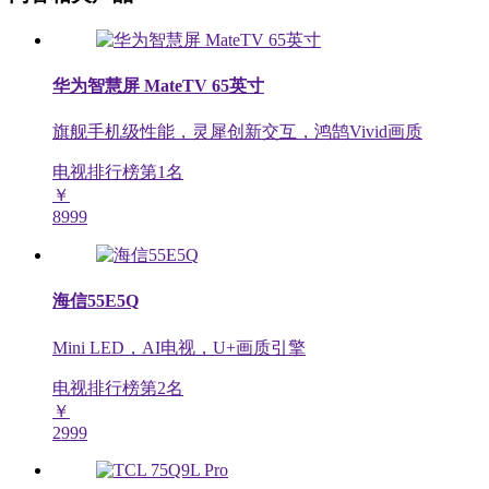
华为智慧屏 MateTV 65英寸
旗舰手机级性能，灵犀创新交互，鸿鹄Vivid画质
电视排行榜第
1
名
￥
8999
海信55E5Q
Mini LED，AI电视，U+画质引擎
电视排行榜第
2
名
￥
2999