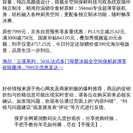
容量，纯白高颜值设计，搭载全空间保鲜科技与双系统双循环
独立制冷，精准控温锁住食材原鲜；594mm专业超薄零嵌机
身，轻松融入各种厨房空间；更配备独立制冰功能，随时畅享
冰爽。
原价7999元，京东自营预售享多重优惠：PLUS立减25.62元、
满3000减758元、国家补贴843.05元，叠加秀视频返20元余
额，到手仅需4757.25元，今日付定还加赠价值599元海尔电饭
煲，品质生活一步到位。
海尔「云溪系列」503L法式多门母婴冰箱全空间保鲜超薄零
嵌除菌净...
7999元
优惠直达>>
好价情报来源于热心网友及商家积极的爆料推荐，商品的促销
折扣与价格信息可能出现实时变动，请各位在购买前务必核实
确认。如发现问题，欢迎各位通过页面上的“内容纠错”、“纠
错与问题建议”或直接发表“评论”等方式进行反馈。
搜罗全网紧俏数码尖儿货抄底价，分享抢购经验，
手把手教你羊毛如何薅，尽在【手慢无】。