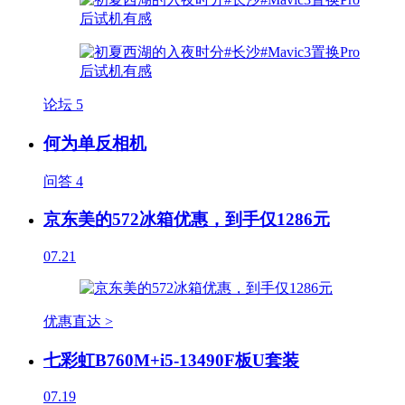
论坛
5
何为单反相机
问答
4
京东美的572冰箱优惠，到手仅1286元
07.21
优惠直达 >
七彩虹B760M+i5-13490F板U套装
07.19