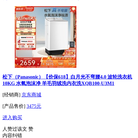
松下（Panasonic）【价保618】白月光不弯腰4.0 波轮洗衣机
10KG 水氧泡沫净 羊毛羽绒洗内衣洗XQB100-U3M1
[经销商]
京东商城
[产品售价]
3475元
进入购买
人赞过该文
赞
内容纠错