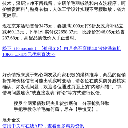
技术，深层洁净不留残留，专研羊毛羽绒洗和内衣洗程序，呵
护娇贵面料与贴身衣物，人体工学设计实现不弯腰取放，省力
更健康。
现在京东活动售价3475元，叠加满1000元打9折及政府补贴立
减469.13元，下单1件实付仅2658.37元，比原价2946.05元还省
287.68元，高配品质低价入手正当时。
松下（Panasonic）【价保618】白月光不弯腰4.0 波轮洗衣机
10KG ...
3475元
优惠直达>>
好价情报来源于热心网友及商家积极的爆料推荐，商品的促销
折扣与价格信息可能出现实时变动，请各位在购买前务必核实
确认。如发现问题，欢迎各位通过页面上的“内容纠错”、“纠
错与问题建议”或直接发表“评论”等方式进行反馈。
搜罗全网紧俏数码尖儿货抄底价，分享抢购经验，
手把手教你羊毛如何薅，尽在【手慢无】。
展开全文
使用中关村在线APP，查看更多精彩资讯