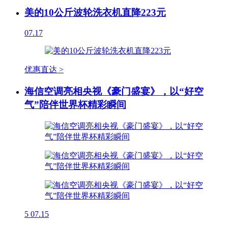
美的10公斤波轮洗衣机直降223元
07.17
优惠直达 >
海信空调亮相央视《豪门盛宴》，以“好空
气”陪伴世界杯精彩瞬间
5
07.15