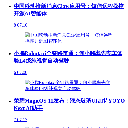
中国移动推新消息Claw应用号：短信远程操控
开源AI智能体
8
07.10
小鹏Robotaxi全链路贯通：何小鹏率先实车体
验L4级纯视觉自动驾驶
6
07.09
荣耀MagicOS 11发布：液态玻璃UI加持YOYO
Next AI助手
7
07.13