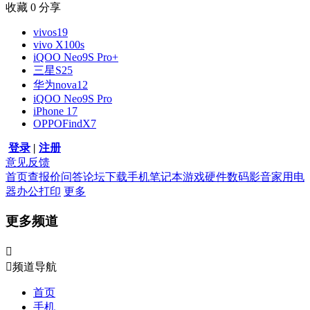
收藏
0
分享
vivos19
vivo X100s
iQOO Neo9S Pro+
三星S25
华为nova12
iQOO Neo9S Pro
iPhone 17
OPPOFindX7
登录
|
注册
意见反馈
首页
查报价
问答
论坛
下载
手机
笔记本
游戏硬件
数码影音
家用电
器
办公打印
更多
更多频道


频道导航
首页
手机