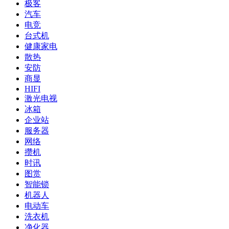
极客
汽车
电竞
台式机
健康家电
散热
安防
商显
HIFI
激光电视
冰箱
企业站
服务器
网络
攒机
时讯
图赏
智能锁
机器人
电动车
洗衣机
净化器