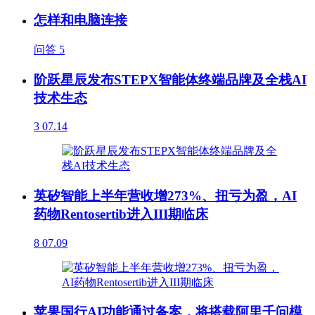
怎样和电脑连接
问答
5
阶跃星辰发布STEPX智能体终端品牌及全栈AI
技术生态
3
07.14
英矽智能上半年营收增273%、扭亏为盈，AI
药物Rentosertib进入III期临床
8
07.09
苹果国行AI功能通过备案，将搭载阿里千问模