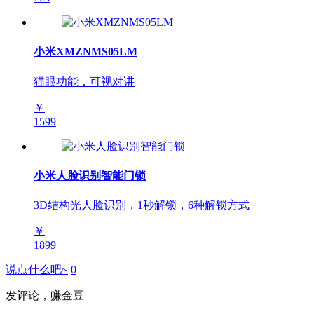
小米XMZNMS05LM
猫眼功能，可视对讲
￥
1599
小米人脸识别智能门锁
3D结构光人脸识别，1秒解锁，6种解锁方式
￥
1899
说点什么吧~
0
发评论，赚金豆