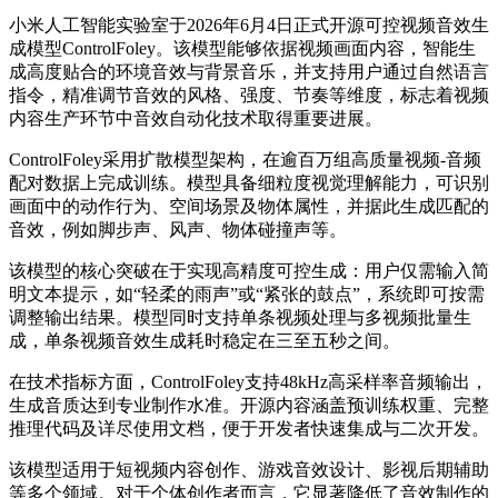
小米人工智能实验室于2026年6月4日正式开源可控视频音效生
成模型ControlFoley。该模型能够依据视频画面内容，智能生
成高度贴合的环境音效与背景音乐，并支持用户通过自然语言
指令，精准调节音效的风格、强度、节奏等维度，标志着视频
内容生产环节中音效自动化技术取得重要进展。
ControlFoley采用扩散模型架构，在逾百万组高质量视频-音频
配对数据上完成训练。模型具备细粒度视觉理解能力，可识别
画面中的动作行为、空间场景及物体属性，并据此生成匹配的
音效，例如脚步声、风声、物体碰撞声等。
该模型的核心突破在于实现高精度可控生成：用户仅需输入简
明文本提示，如“轻柔的雨声”或“紧张的鼓点”，系统即可按需
调整输出结果。模型同时支持单条视频处理与多视频批量生
成，单条视频音效生成耗时稳定在三至五秒之间。
在技术指标方面，ControlFoley支持48kHz高采样率音频输出，
生成音质达到专业制作水准。开源内容涵盖预训练权重、完整
推理代码及详尽使用文档，便于开发者快速集成与二次开发。
该模型适用于短视频内容创作、游戏音效设计、影视后期辅助
等多个领域。对于个体创作者而言，它显著降低了音效制作的