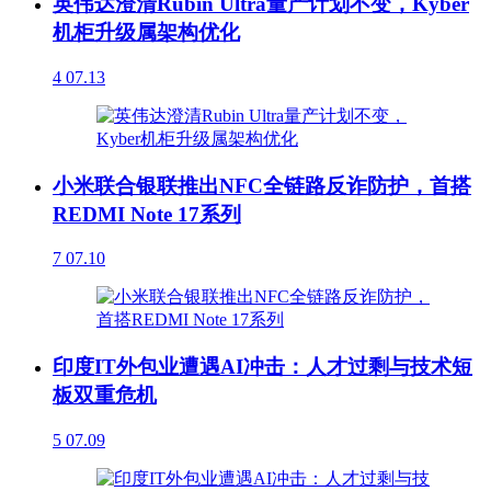
英伟达澄清Rubin Ultra量产计划不变，Kyber
机柜升级属架构优化
4
07.13
小米联合银联推出NFC全链路反诈防护，首搭
REDMI Note 17系列
7
07.10
印度IT外包业遭遇AI冲击：人才过剩与技术短
板双重危机
5
07.09