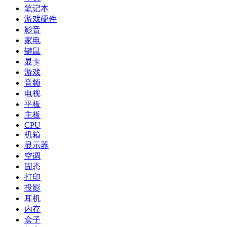
笔记本
游戏硬件
影音
家电
键鼠
显卡
游戏
音频
电视
平板
主板
CPU
机箱
显示器
空调
固态
打印
投影
耳机
内存
盒子