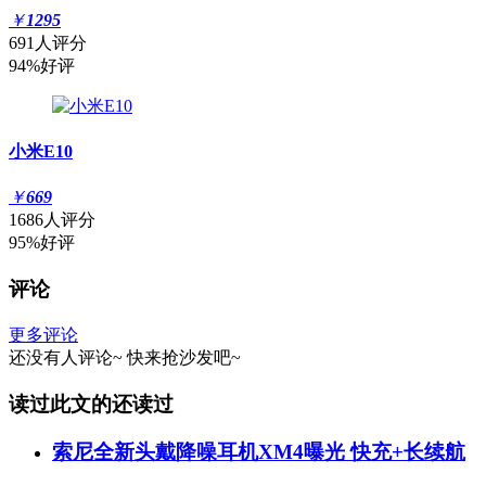
￥
1295
691人评分
94%好评
小米E10
￥
669
1686人评分
95%好评
评论
更多评论
还没有人评论~
快来
抢沙发
吧~
读过此文的还读过
索尼全新头戴降噪耳机XM4曝光 快充+长续航