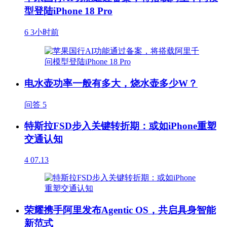
型登陆iPhone 18 Pro
6
3小时前
电水壶功率一般有多大，烧水壶多少W？
问答
5
特斯拉FSD步入关键转折期：或如iPhone重塑
交通认知
4
07.13
荣耀携手阿里发布Agentic OS，共启具身智能
新范式