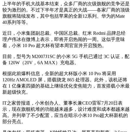
上半年的手机大战基本结束，众多厂商的次级旗舰的竞争还是
较为激烈的。不过下半年才是真正的大战——各家厂商的顶级
旗舰将陆续发布，其中包括苹果的全新12系列、华为的Mate
40系列等等。
近日，小米集团副总裁、中国区总裁、红米 Redmi 品牌总经
理卢伟冰在微博上表示，即将开启热闹的一周。这似乎意味
着，小米 10 Pro 超大杯有望本周官宣并开启预热。
目前，型号为 M2007J1SC 的小米 5G 手机已通过 3C 认证，配
备 120W（20V，6A MAX）充电器。
根据此前爆料信息，全新的超大杯版小米 10 Pro 将采用
120Hz AMOLED 屏，搭载骁龙 865 处理器。此外，该机还将
在 1 亿像素四摄的基础上继续优化变焦能力，首发搭载小米最
新超级快充。
IT之家曾报道，小米创办人、董事长兼CEO雷军7月20日表
示，现在旗舰机堆的功能越来越多，设计难度和成本都越来越
高。并列举了不少配置，应当在暗示小米10 Pro超大杯新机的
部分亮点。