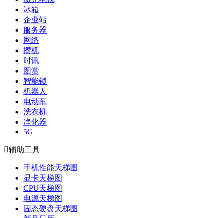
冰箱
企业站
服务器
网络
攒机
时讯
图赏
智能锁
机器人
电动车
洗衣机
净化器
5G

辅助工具
手机性能天梯图
显卡天梯图
CPU天梯图
电源天梯图
固态硬盘天梯图