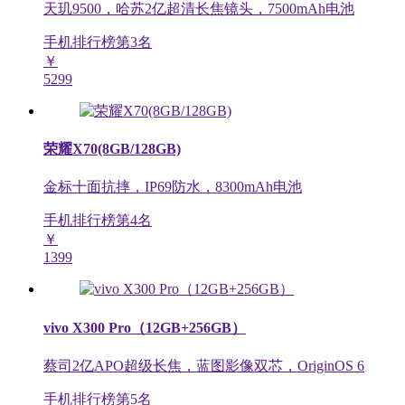
天玑9500，哈苏2亿超清长焦镜头，7500mAh电池
手机排行榜第
3
名
￥
5299
荣耀X70(8GB/128GB)
金标十面抗摔，IP69防水，8300mAh电池
手机排行榜第
4
名
￥
1399
vivo X300 Pro（12GB+256GB）
蔡司2亿APO超级长焦，蓝图影像双芯，OriginOS 6
手机排行榜第
5
名