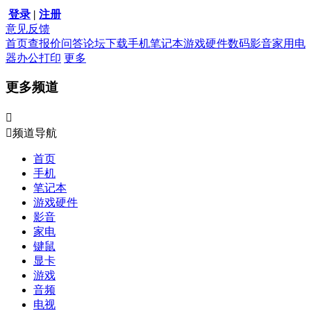
登录
|
注册
意见反馈
首页
查报价
问答
论坛
下载
手机
笔记本
游戏硬件
数码影音
家用电
器
办公打印
更多
更多频道


频道导航
首页
手机
笔记本
游戏硬件
影音
家电
键鼠
显卡
游戏
音频
电视