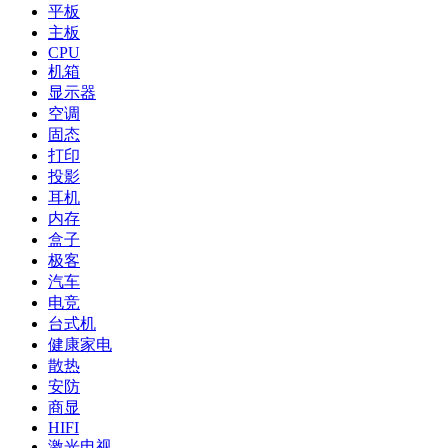
平板
主板
CPU
机箱
显示器
空调
固态
打印
投影
耳机
内存
盒子
极客
汽车
电竞
台式机
健康家电
散热
安防
商显
HIFI
激光电视