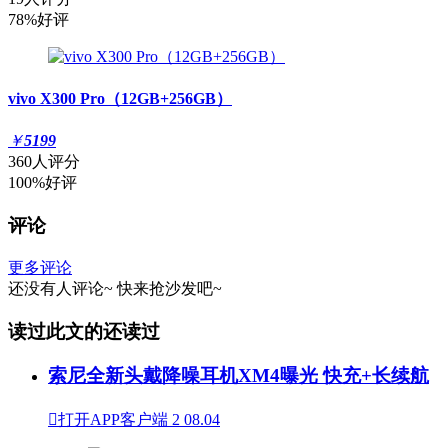
78%好评
vivo X300 Pro（12GB+256GB）
￥
5199
360人评分
100%好评
评论
更多评论
还没有人评论~
快来
抢沙发
吧~
读过此文的还读过
索尼全新头戴降噪耳机XM4曝光 快充+长续航

打开APP客户端
2
08.04