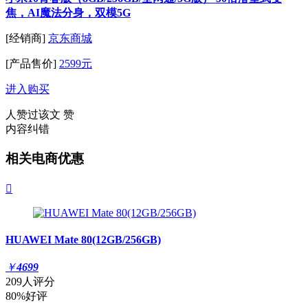
焦，AI魔法分身，双模5G
[经销商]
京东商城
[产品售价]
2599元
进入购买
人赞过该文
赞
内容纠错
相关电商优惠

HUAWEI Mate 80(12GB/256GB)
￥
4699
209人评分
80%好评