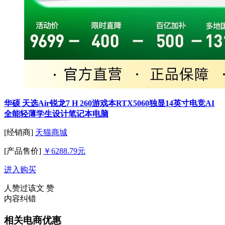
华硕 天选Air锐龙7 H 260游戏本RTX5060独显14英寸电竞AI
全能轻薄学生设计笔记本电脑
[经销商]
天猫商城
[产品售价]
￥6288.79元
进入购买
人赞过该文
赞
内容纠错
相关电商优惠