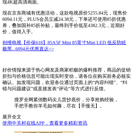
现4K超高清画面。
现在京东商城有优惠活动，这款电视原价5255.84元，现售价
6094.11元，PLUS会员立减24.38元，下单还可使用85折优惠
券，叠加国补85折补贴，最终到手价低至4382.3元，近期好
价，值得入手。
创维电视【价保618】85A5F Mini 85英寸Mini LED 低反防眩
极黑...
6094元
优惠直达>>
好价情报来源于热心网友及商家积极的爆料推荐，商品的促销
折扣与价格信息可能出现实时变动，请各位在购买前务必核实
确认。如发现问题，欢迎各位通过页面上的“内容纠错”、“纠
错与问题建议”或直接发表“评论”等方式进行反馈。
搜罗全网紧俏数码尖儿货抄底价，分享抢购经验，
手把手教你羊毛如何薅，尽在【手慢无】。
展开全文
使用中关村在线APP，查看更多精彩资讯