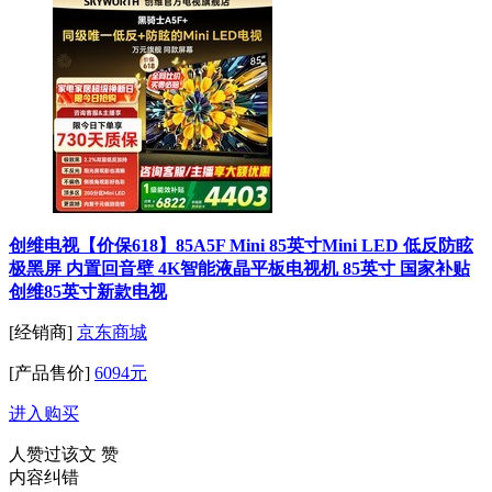
创维电视【价保618】85A5F Mini 85英寸Mini LED 低反防眩
极黑屏 内置回音壁 4K智能液晶平板电视机 85英寸 国家补贴
创维85英寸新款电视
[经销商]
京东商城
[产品售价]
6094元
进入购买
人赞过该文
赞
内容纠错