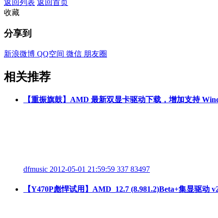
返回列表
返回首页
收藏
分享到
新浪微博
QQ空间
微信
朋友圈
相关推荐
【重振旗鼓】AMD 最新双显卡驱动下载，增加支持 Window
dfmusic
2012-05-01 21:59:59
337
83497
【Y470P彪悍试用】AMD_12.7 (8.981.2)Beta+集显驱动 v26