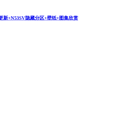
+更新+N53SV隐藏分区+壁纸+图集欣赏