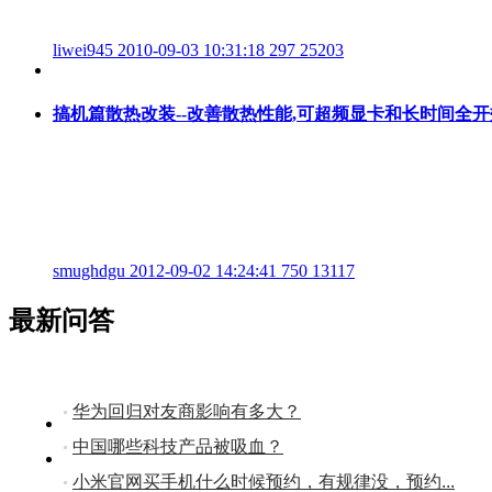
liwei945
2010-09-03 10:31:18
297
25203
搞机篇散热改装--改善散热性能,可超频显卡和长时间全开效
smughdgu
2012-09-02 14:24:41
750
13117
最新问答
华为回归对友商影响有多大？
中国哪些科技产品被吸血？
小米官网买手机什么时候预约，有规律没，预约...