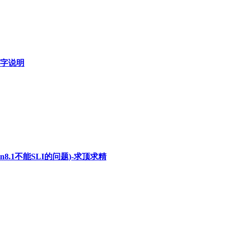
细文字说明
(解决win8.1不能SLI的问题)-求顶求精