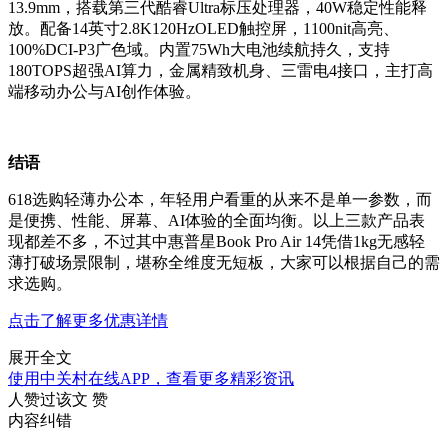
13.9mm，搭载第三代酷睿Ultra标压处理器，40W稳定性能释
放。配备14英寸2.8K120HzOLED触控屏，1100nit高亮、
100%DCI-P3广色域。内置75Wh大电池续航持久，支持
180TOPS超强AI算力，金属精致机身、三雷电4接口，主打高
端移动办公与AI创作体验。
结语
618选购轻薄办公本，年轻用户看重的从来不是单一参数，而
是便携、性能、屏幕、AI体验的全面均衡。以上三款产品表
现都差不多，不过其中惠普星Book Pro Air 14凭借1kg无感轻
薄打破场景限制，堪称全维度无短板，大家可以根据自己的需
求选购。
点击了解更多优惠详情
展开全文
使用中关村在线APP，查看更多精彩资讯
人赞过该文
赞
内容纠错