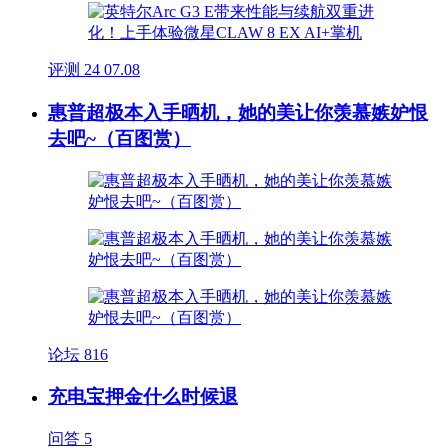
评测
24
07.08
惠普超极本入手晒机，她的美让你羡慕嫉妒恨
去吧~（百图赏）
论坛
816
充电宝押金什么时候退
问答
5