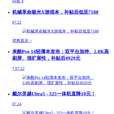
问答
4
机械革命极光X游戏本，补贴后低至7188
07.22
优惠直达 >
来酷Pro 14轻薄本发布：双平台加持、2.8K高
刷屏、强扩展性，补贴后4929元
7
07.22
戴尔灵越Ultra5 - 325一体机直降10元！
07.24