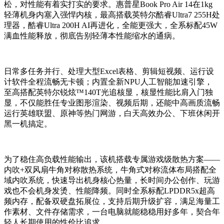
松，对性能有着实打实的要求。惠普星Book Pro Air 14在1kg
轻薄机身内塞入强悍内核，最高搭载英特尔酷睿Ultra7 255H处
理器，酷睿Ultra 200H AI再进化，全能更强大，全系标配45W
满血性能释放，彻底告别轻薄本性能缩水的通病。
日常多任务并行、处理大型Excel表格、剪辑短视频、运行设
计软件全程流畅无卡顿；内置全新NPU人工智能加速引擎，
至高搭配英特尔锐炫™140T光追核显，核显性能比肩入门独
显，不仅能胜任专业图形渲染、视频后期，还能中高画质流畅
运行英雄联盟、原神等热门网游，白天高效办公、下班休闲开
黑一机搞定。
为了稳住高负载性能输出，该机搭载专属游戏级散热方案——
内吹+双风扇牛角对称散热系统，牛角式对称流体布局搭配全
域内吹系统，快速导出机身核心热量，长时间办公创作、玩游
戏也不会机身发烫、性能降频。同时全系标配LPDDR5x超高
频内存，配备双硬盘拓展位，支持后期升级扩容，满足海量工
作素材、文件存储需求，一台电脑就能稳稳用好多年，契合年
轻人长期使用的性价比追求。