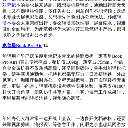
对
笔记本
的要求越来越高。既想要机身轻盈，通勤出行毫无负
担；又不愿牺牲性能，多任务办公、创意创作不能卡顿；既追
求专业大屏色彩质感，又想抢先体验AI办公新玩法。传统
轻
薄本
要么太重束缚出行，要么轻薄却砍性能、屏幕缩水，很难
做到全面均衡。为此笔者将为大家推荐三款笔记本产品，都可
以称之为轻薄办公本首选。
惠普星Book Pro Air
14
年轻用户早已厌倦厚重笔记本带来的通勤负担，惠普星Book
Pro Air14直击便携痛点，整机仅1.09kg、薄至12.75mm，全铝
合金金属机身不仅质感高级，还坚固耐磕碰，单手就能轻松托
举，随手塞进通勤包、托特包都毫无压力，日常挤地铁、外出
见客户、咖啡厅临时办公，全程无感携带，真正实现轻行无束
缚。更贴心的是，轻薄机身没有牺牲实用体验。屏幕支持180°
超大开合角度，团队协作共享方案、向客户展示工作成果时，
平铺屏幕就能轻松沟通，视角随心调节。
年轻办公人群常常一边开线上会议、一边多开文档表格，还要
兼顾视频剪辑、海报设计等创意工作，闲暇之余也想玩网游放