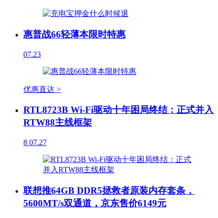
惠普战66轻薄本限时特惠
07.23
优惠直达 >
RTL8723B Wi-Fi驱动十年困局终结：正式并入
RTW88主线框架
8
07.27
联想推64GB DDR5拯救者原装内存套条，
5600MT/s双通道，京东售价6149元