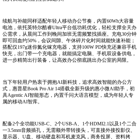
续航与补能同样适配年轻人移动办公节奏，内置60Wh大容量
电池，依托英特尔酷睿Ultra平台低功耗优化，轻松支撑全天办
公需求，从晨间工作到晚间加班无需频繁找插座。充电30分钟
即可回血约50%，会议间隙、午休碎片化时间就能快速补能；
搭配仅197g迷你氮化镓充电器，支持100W PD快充还兼容手机
快充，出门带一个充电器，就能搞定电脑、手机双设备供电，
进一步精简出行装备，让高效办公彻底跳出办公室的局限。
当下年轻用户热衷于拥抱AI新科技，追求高效智能的办公方
式，惠普星Book Pro Air 14搭载全新升级的惠小微AI助手，初
具Agentic AI智能形态，内置千问大语言模型，成为年轻人专
属的移动AI智库。
配备2个全功能USB-C、2个USB-A、1个HDMI2.1以及1个二合
一3.5mm音频插孔，无需额外带转接头，可直接外接投影仪、
显示器、U盘、移动硬盘和耳机麦克风，商务投屏、资料拷