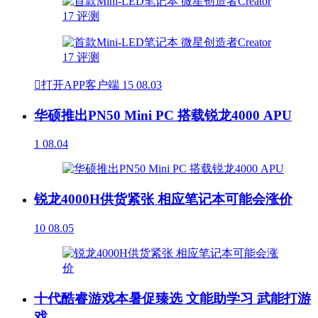

打开APP客户端
15
08.03
华硕推出PN50 Mini PC 搭载锐龙4000 APU
1
08.04
锐龙4000H供货紧张 相应笔记本可能会涨价
10
08.05
十代酷睿游戏本暑促臻选 文能助学习 武能打游
戏