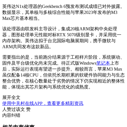
英伟达N1x处理器的Geekbench 6预发布测试成绩已对外披露。
数据显示，其单核与多核综合性能与苹果2023年发布的M3
Max芯片基本相当。
该处理器由联发科主导设计，集成20核ARM架构中央处理
器，图形处理单元性能对标RTX 5070级别显卡，并采用统一
内存架构。英伟达拟于台北国际电脑展期间，携手微软与
ARM共同发布这款新品。
需要指出的是，当前跑分结果源于工程样片阶段，系统驱动、
固件及平台级优化尚未完成。待正式版Windows
笔记本
上市
后，实际运行表现有望进一步提升。相较而言，苹果M3 Max
虽仅配备14核CPU，但依托长期积累的软硬件协同能力与生态
整合优势，在核心数量处于劣势的情况下仍实现相近的整体性
能，体现出其芯片架构与系统优化的成熟度。
展开全文
使用中关村在线APP，查看更多精彩资讯
人赞过该文
赞
内容纠错