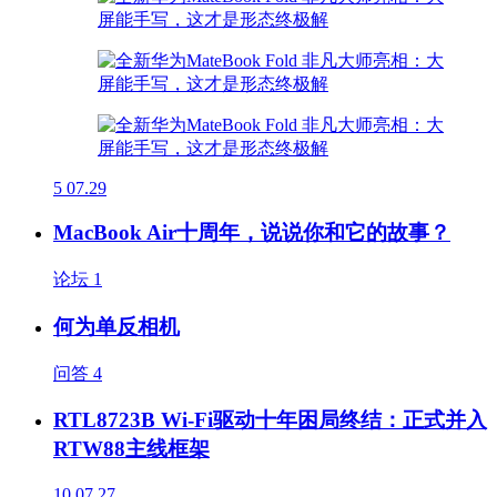
5
07.29
MacBook Air十周年，说说你和它的故事？
论坛
1
何为单反相机
问答
4
RTL8723B Wi-Fi驱动十年困局终结：正式并入
RTW88主线框架
10
07.27