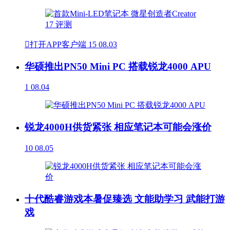

打开APP客户端
15
08.03
华硕推出PN50 Mini PC 搭载锐龙4000 APU
1
08.04
锐龙4000H供货紧张 相应笔记本可能会涨价
10
08.05
十代酷睿游戏本暑促臻选 文能助学习 武能打游
戏