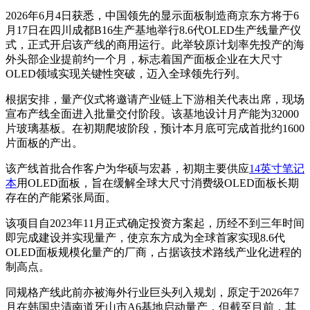
2026年6月4日获悉，中国领先的显示面板制造商京东方将于6
月17日在四川成都B16生产基地举行8.6代OLED生产线量产仪
式，正式开启该产线的商用运行。此举较原计划率先投产的海
外头部企业提前约一个月，标志着国产面板企业在大尺寸
OLED领域实现关键性突破，迈入全球领先行列。
根据安排，量产仪式将邀请产业链上下游相关代表出席，现场
宣布产线全面进入批量交付阶段。该基地设计月产能为32000
片玻璃基板。在初期爬坡阶段，预计本月底可完成首批约1600
片面板的产出。
该产线首批合作客户为华硕与宏碁，初期主要供应
14英寸笔记
本
用OLED面板，旨在缓解全球大尺寸消费级OLED面板长期
存在的产能紧张局面。
该项目自2023年11月正式确定投资方案起，历经不到三年时间
即完成建设并实现量产，使京东方成为全球首家实现8.6代
OLED面板规模化量产的厂商，占据该技术路线产业化进程的
制高点。
同规格产线此前亦被海外行业巨头列入规划，原定于2026年7
月在韩国忠清南道牙山市A6基地启动量产，但截至目前，其