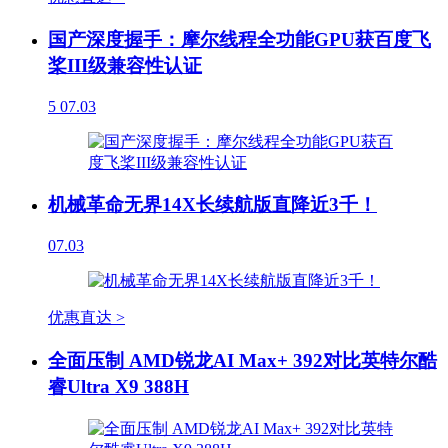
国产深度握手：摩尔线程全功能GPU获百度飞
桨III级兼容性认证
5
07.03
机械革命无界14X长续航版直降近3千！
07.03
优惠直达 >
全面压制 AMD锐龙AI Max+ 392对比英特尔酷
睿Ultra X9 388H