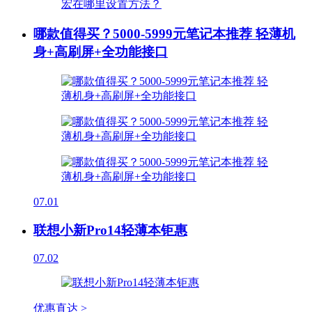
哪款值得买？5000-5999元笔记本推荐 轻薄机
身+高刷屏+全功能接口
07.01
联想小新Pro14轻薄本钜惠
07.02
优惠直达 >