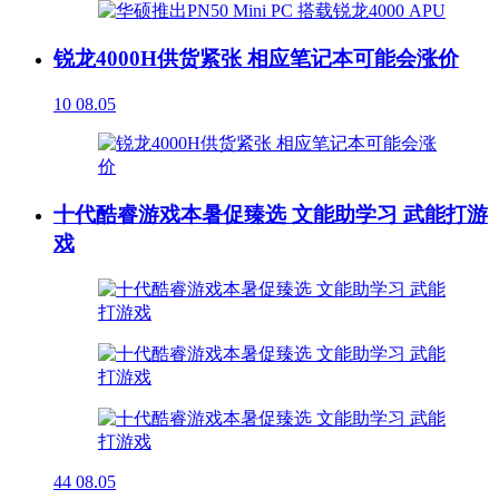
锐龙4000H供货紧张 相应笔记本可能会涨价
10
08.05
十代酷睿游戏本暑促臻选 文能助学习 武能打游
戏
44
08.05