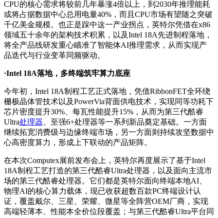
CPU的核心需求将较前几年暴涨4倍以上，到2030年推理能耗
或将占据数据中心总用电量40%，而且CPU市场有望随之突破
千亿美金规模。也正是踩中这一产业拐点，英特尔凭借在x86
领域五十余年的架构技术积累，以及Intel 18A先进制程落地，
将全产品线研发重心瞄准了智能体AI推理需求，从而实现产
品迭代与行业变革同频驱动。
·Intel 18A落地，多终端筑牢算力底座
今年初，Intel 18A制程工艺正式落地，凭借RibbonFET全环绕
栅极晶体管技术以及PowerVia背面供电技术，实现同等功耗下
芯片密度提升30%、每瓦性能提升15%，从而为第三代酷睿
Ultra
处理器
、至强6+处理器等一系列新品奠定基础。一方面
继续拓宽消费级与边缘终端市场，另一方面则持续攻坚数据中
心高密度算力，形成上下联动的产品矩阵。
在本次Computex展前发布会上，英特尔再度展示了基于Intel
18A制程工艺打造的第三代酷睿Ultra处理器，以及面向主流市
场的第三代酷睿处理器。它们都是英特尔面向终端本地AI、
物理AI的核心算力载体，现已收获超数百款PC终端设计认
证，覆盖戴尔、三星、荣耀、微星等全阵营OEM厂商，实现
高端轻薄本、性能本全价位段覆盖；与第三代酷睿Ultra平台同