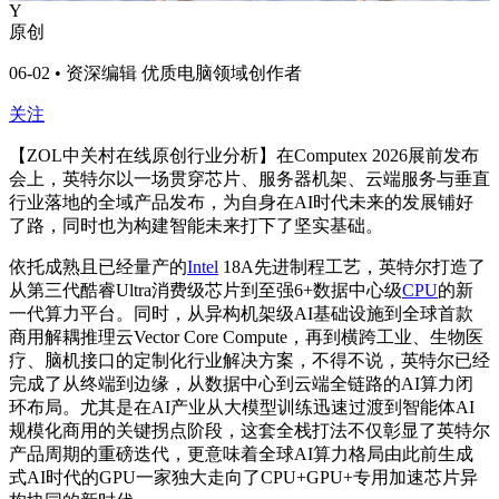
Y
原创
06-02 • 资深编辑 优质电脑领域创作者
关注
【ZOL中关村在线原创行业分析】在Computex 2026展前发布
会上，英特尔以一场贯穿芯片、服务器机架、云端服务与垂直
行业落地的全域产品发布，为自身在AI时代未来的发展铺好
了路，同时也为构建智能未来打下了坚实基础。
依托成熟且已经量产的
Intel
18A先进制程工艺，英特尔打造了
从第三代酷睿Ultra消费级芯片到至强6+数据中心级
CPU
的新
一代算力平台。同时，从异构机架级AI基础设施到全球首款
商用解耦推理云Vector Core Compute，再到横跨工业、生物医
疗、脑机接口的定制化行业解决方案，不得不说，英特尔已经
完成了从终端到边缘，从数据中心到云端全链路的AI算力闭
环布局。尤其是在AI产业从大模型训练迅速过渡到智能体AI
规模化商用的关键拐点阶段，这套全栈打法不仅彰显了英特尔
产品周期的重磅迭代，更意味着全球AI算力格局由此前生成
式AI时代的GPU一家独大走向了CPU+GPU+专用加速芯片异