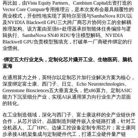
再比如，由Vista Equity Partners、Cambium Capital出资打造的
Vector Core Compute专用推理云，是本次发布会最具颠覆性的
商业模式，开创性地实现了英特尔至强与SambaNova RDU以
及NVIDIA Blackwell GPU三大跨厂商芯片协同分工的全解耦
推理架构。该方案由至强6+处理器承担智能体任务编排与逻
辑执行、SambaNova SN40 RDU专注模型解码、NVIDIA
Blackwell GPU负责模型预填充，打破单一厂商硬件绑定的行
业惯例。
·绑定五大行业龙头，定制化芯片撬开工业、生物医药、脑机
蓝海
在通用算力之外，英特尔以定制芯片加行业解决方案为核心，
深度绑定富士康、西门子、日立、Echo Neurotechnologies、
Greenstone Biosciences五大垂直龙头，把x86算力、定制ASIC
能力下沉至细分产业，实现AI从通用算力向行业生产力层面
的转化。
在工业制造领域，深化与西门子、富士康这样的全产业链伙伴
合作，从芯片设计、晶圆制造到硬件嵌入全链路打通，针对工
业机器人、工厂HPC、边缘工控设备定制专用芯片；富士康同
步承接AI机架集成与定制硬件代工，打通工业硬件量产链