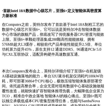
·首款Intel 18A数据中心级芯片，至强6+定义智能体高密度算
力新标准
在Computex之前，英特尔发布了首款基于Intel 18A制程工艺的
数据中心级芯片至强6+。它可以说是英特尔冲击智能体数据
中心市场的旗舰产品，彻底改写了传统服务器CPU密度与能效
上限。至强6+单颗处理器集成288颗高性能能效核、拥有
576MB超大L3缓存，相较前代产品单核性能提升2.5倍、单位
功耗算力提升45%，原生支持12 通道DDR5、96通道PCIe 5.0
与CXL互联协议，适配异构硬件高速数据互通。
本次Computex发布会上，英特尔详细介绍了至强6+在机架级
AI基础设施落地的能力，单台32U液冷机架仅消耗约100kW功
耗，即可部署36864个CPU核心，极致压缩智能体集群部署空
间。依托超高整合率，企业无需对现有数据中心基础设施做颠
覆性改造，就能快速扩容智能体推理负载，大幅降低企业算力
TCO，精准击中政企落地 智能体AI的核心痛点。至强6+既可
以独立承载低成本CPU密集型推理任务，也能与SambaNova
RDU、NVIDIA GPU混搭组成异构机架，成为英特尔全栈方