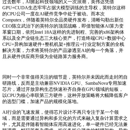
过去数年，AI掀起科技领域的又一次浪潮，英伟达凭借
GPU+CUDA生态牢牢占据大模型训练的主导权，英特尔这样
的CPU公司一度在AI硬件竞争中处于被动。而本次
Computex，伴随着英特尔全品类硬件发布，清晰勾勒出新任
CEO陈立武治下的英特尔的顶层战略，即借智能体AI算力变
革窗口期，依托Intel 18A这样的先进制程、完善的x86架构体
系以及全产业链生态三大核心资产，打造终端CPU+数据中心
CPU+异构加速硬件+整机机架+推理云+行业定制方案的全栈
解决方案，力求将英特尔的产品渗透至AI的每一个角落，并
且从硬件供应商升级为全链路算力服务商。
同时一个非常值得关注的细节是，英特尔并未因此而走封闭自
研路线，反而是主动兼容NVIDIA GPU、SambaNova专用加速
芯片，通过开放异构生态快速补齐自身在GPU领域的短板，
以CPU为核心串联第三方硬件，这种开放策略将大幅降低客户
的选型门槛，加速产品的规模化落地。
AI行业的飞速发展，使得芯片设计不再只专注于某一个领
域，而是需要通过异构和多元化的方式来融入复杂计算需求之
中，尤其是伴随着智能体应用高速进化，单一硬件已经无法兼