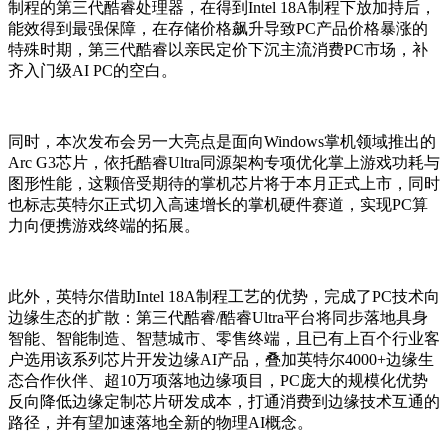
制程的第三代酷睿处理器，在得到Intel 18A制程下放加持后，
能效得到最强保障，在存储价格飙升导致PC产品价格暴涨的
特殊时期，第三代酷睿以亲民定价下沉主流消费PC市场，补
齐入门级AI PC的空白。
同时，本次发布会另一大亮点是面向Windows掌机领域推出的
Arc G3芯片，依托酷睿Ultra同源架构专项优化掌上游戏功耗与
图形性能，这颗倍受期待的掌机芯片将于本月正式上市，同时
也标志英特尔正式切入高速增长的掌机硬件赛道，实现PC算
力向便携游戏终端的拓展。
此外，英特尔借助Intel 18A制程工艺的优势，完成了PC技术向
边缘生态的扩散：第三代酷睿/酷睿Ultra平台将同步落地具身
智能、智能制造、智慧城市、零售终端，且已有上百个行业客
户选用该系列芯片开发边缘AI产品，叠加英特尔4000+边缘生
态合作伙伴、超10万项落地边缘项目，PC庞大的规模化优势
反向降低边缘定制芯片研发成本，打通消费到边缘技术互通的
路径，并有望加速落地全新的物理AI概念。