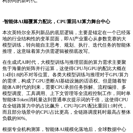
构协同的新时代。
·智能体AI颠覆算力配比，CPU重回AI算力舞台中心
本次英特尔全系列新品的底层逻辑，主要是锚定在一个已经落
地的行业结构性的变革层面，即AI产业重心从参数竞赛的大
模型训练，转向能自主思考、规划、执行、迭代任务的智能体
推理，这意味着算力供需逻辑被彻底改写。
在生成式AI时代，大模型训练与推理层面的算力需求主要聚
焦于海量的矩阵并行运算，这使得CPU与GPU的配比大概在
1:4到1:8的不对等位置。各类大模型训练与推理对于GPU算力
的需求，构成了GPU垄断AI基础设施的话语权。但是随着智
能体AI时代的到来，需要CPU承担任务拆解、流程编排、多
模型调度、工具调用、上下文管理等全流程控制工作，同时单
智能体Token消耗量达到普通单次提示词的千倍，这使得CPU
在全链路算力中的占比飙升，CPU与GPU配比重回1:1时代，
而且部分场景中的CPU占比更高，全链路调度耗时最高占整体
负载的90%。
根据专业机构测算，智能体AI规模化落地后，全球数据中心