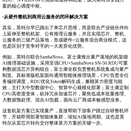
案的核心调度中枢。
·从硬件整机到商用云服务的闭环解决方案
其实，英特尔早已跳出了单芯片思维，而是联合产业链伙伴向
上延伸至整机机架、公有推理云服务，并且实现芯片、整机、
云服务的三级产品落地，形成硬件+云服务混合商业模式，这
也是区别于竞争对手的一大差异化优势。
例如，英特尔联合SambaNova、富士康推出量产落地的机架级
AI推理基础设施，采用至强CPU+SambaNova SN-50 RDU可重
构数据流芯片异构组合，富士康全权负责整机系统集成与量产
制造。其标准版机架面向通用智能体推理场景，CPU负责全任
务编排调度，RDU优化Token解码生成，兼顾算力密度与能
效，主打大中型数据中心、智算中心规模化部署；富士康定制
CPU高密度变体，砍掉冗余加速芯片，聚焦低成本批量推理、
大数据预处理、混合AI负载，面向云厂商成本敏感型业务。
这套机架方案已实现量产，直接帮助下游客户跳过自研整机环
节，开箱即用部署智能体集群，缩短AI落地周期。这也是英
特尔从卖芯片转向交付整体算力方案的关键一步。