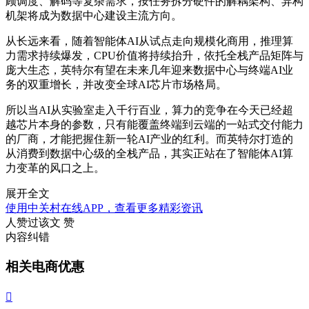
顾调度、解码等复杂需求，按任务拆分硬件的解耦架构、异构
机架将成为数据中心建设主流方向。
从长远来看，随着智能体AI从试点走向规模化商用，推理算
力需求持续爆发，CPU价值将持续抬升，依托全栈产品矩阵与
庞大生态，英特尔有望在未来几年迎来数据中心与终端AI业
务的双重增长，并改变全球AI芯片市场格局。
所以当AI从实验室走入千行百业，算力的竞争在今天已经超
越芯片本身的参数，只有能覆盖终端到云端的一站式交付能力
的厂商，才能把握住新一轮AI产业的红利。而英特尔打造的
从消费到数据中心级的全栈产品，其实正站在了智能体AI算
力变革的风口之上。
展开全文
使用中关村在线APP，查看更多精彩资讯
人赞过该文
赞
内容纠错
相关电商优惠
