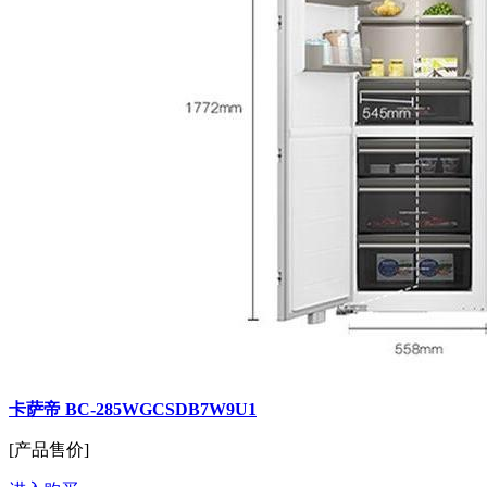
卡萨帝 BC-285WGCSDB7W9U1
[产品售价]