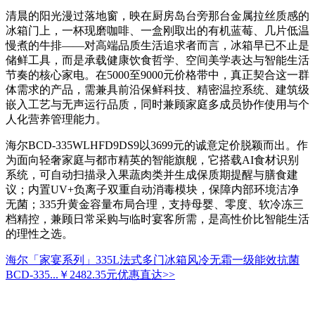
清晨的阳光漫过落地窗，映在厨房岛台旁那台金属拉丝质感的
冰箱门上，一杯现磨咖啡、一盒刚取出的有机蓝莓、几片低温
慢煮的牛排——对高端品质生活追求者而言，冰箱早已不止是
储鲜工具，而是承载健康饮食哲学、空间美学表达与智能生活
节奏的核心家电。在5000至9000元价格带中，真正契合这一群
体需求的产品，需兼具前沿保鲜科技、精密温控系统、建筑级
嵌入工艺与无声运行品质，同时兼顾家庭多成员协作使用与个
人化营养管理能力。
海尔BCD-335WLHFD9DS9以3699元的诚意定价脱颖而出。作
为面向轻奢家庭与都市精英的智能旗舰，它搭载AI食材识别
系统，可自动扫描录入果蔬肉类并生成保质期提醒与膳食建
议；内置UV+负离子双重自动消毒模块，保障内部环境洁净
无菌；335升黄金容量布局合理，支持母婴、零度、软冷冻三
档精控，兼顾日常采购与临时宴客所需，是高性价比智能生活
的理性之选。
海尔「家宴系列」335L法式多门冰箱风冷无霜一级能效抗菌
BCD-335...
￥2482.35元
优惠直达>>