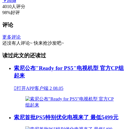
￥
1038
4010人评分
98%好评
评论
更多评论
还没有人评论~
快来
抢沙发
吧~
读过此文的还读过
索尼公布"Ready for PS5"电视机型 官方CP组
起来

打开APP客户端
2
08.05
索尼首批PS5特别优化电视来了 最低5499元