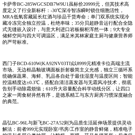
卡萨帝BC-285WGCSDB7W9U1虽标价20999元，但其技术高
度定义了行业新标杆：-30℃深冷智冻瞬时锁住细胞活性，
MRA低氧窖藏延长红酒与珍品干货寿命；单门双系统实现冷
藏冷冻完全独立控温，杜绝串味；35分贝超静音运行配合全隐
式无缝嵌入设计，与意大利进口岩板橱柜浑然一体；9大专业
储鲜空间与四大可调温区，满足米其林家庭主厨与健康营养师
的严苛标准。
西门子BCD-610W(KA92NV03TI)以8999元精准卡位高端主流
市场。无边框晶釉玻璃面板折射极简主义光感，独立三循环系
统确保蔬果、海鲜、乳品各自处于最佳湿度与温度区间；智能
控温精度达±0.3℃，搭配自清洁蒸发器与无霜风冷技术，彻底
告别手动除霜烦恼；610升大容量配合科学动线分区，让四口
之家一周食材井然有序，是德系精工与东方厨房习惯深度融合
的典范。
晶弘BC-96L与新飞BC-27A52则为品质生活延伸场景提供灵动
解法：前者999元实现卧室/书房/工作室的静音鲜储，精准电子