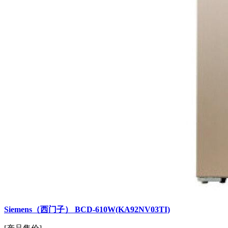
Siemens（西门子） BCD-610W(KA92NV03TI)