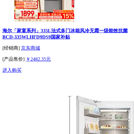
海尔「家宴系列」335L法式多门冰箱风冷无霜一级能效抗菌
BCD-335WLHFD9DS9国家补贴
[经销商]
京东商城
[产品售价]
￥2482.35元
进入购买