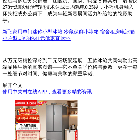
控温与多层分类抽屉，让酸奶、面膜、药品各得其所；后者仅
278元却以鲜活节能技术达成日均耗电0.25度，小巧机身融入
床头柜或办公桌下，成为年轻新贵晨间活力补给站的隐形助
手。
新飞家用单门迷你小型冰箱 冷藏保鲜小冰箱 宿舍租房电冰箱
小户型...
￥349.41元
优惠直达>>
从万元级精控深冷到千元级场景延展，五款冰箱共同勾勒出高
端品质生活的真实图谱——它不单关乎价格与参数，更在于每
一处细节对时间、健康与美学的郑重承诺。
展开全文
使用中关村在线APP，查看更多精彩资讯