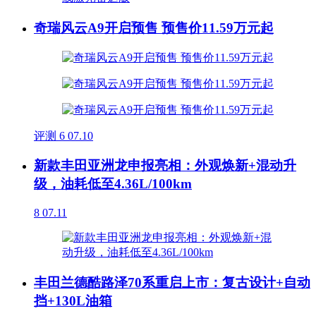
奇瑞风云A9开启预售 预售价11.59万元起
评测
6
07.10
新款丰田亚洲龙申报亮相：外观焕新+混动升
级，油耗低至4.36L/100km
8
07.11
丰田兰德酷路泽70系重启上市：复古设计+自动
挡+130L油箱