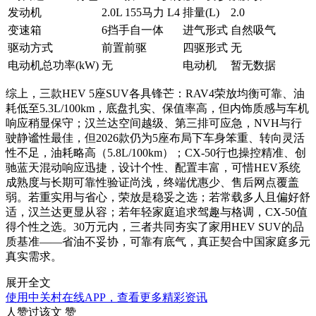
发动机
2.0L 155马力 L4
排量(L)
2.0
变速箱
6挡手自一体
进气形式
自然吸气
驱动方式
前置前驱
四驱形式
无
电动机总功率(kW)
无
电动机
暂无数据
综上，三款HEV 5座SUV各具锋芒：RAV4荣放均衡可靠、油
耗低至5.3L/100km，底盘扎实、保值率高，但内饰质感与车机
响应稍显保守；汉兰达空间越级、第三排可应急，NVH与行
驶静谧性最佳，但2026款仍为5座布局下车身笨重、转向灵活
性不足，油耗略高（5.8L/100km）；CX-50行也操控精准、创
驰蓝天混动响应迅捷，设计个性、配置丰富，可惜HEV系统
成熟度与长期可靠性验证尚浅，终端优惠少、售后网点覆盖
弱。若重实用与省心，荣放是稳妥之选；若常载多人且偏好舒
适，汉兰达更显从容；若年轻家庭追求驾趣与格调，CX-50值
得个性之选。30万元内，三者共同夯实了家用HEV SUV的品
质基准——省油不妥协，可靠有底气，真正契合中国家庭多元
真实需求。
展开全文
使用中关村在线APP，查看更多精彩资讯
人赞过该文
赞