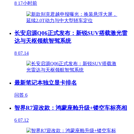
8
17小时前
长安启源Q06正式发布：新锐SUV搭载激光雷
达与天枢领航智驾系统
8
07.14
最新笔记本独立显卡排名
问答
6
智界R7迎改款：鸿蒙座舱升级+镂空车标亮相
6
07.12