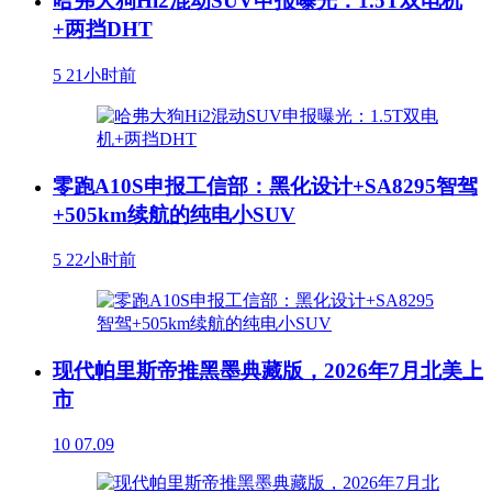
哈弗大狗Hi2混动SUV申报曝光：1.5T双电机
+两挡DHT
5
21小时前
零跑A10S申报工信部：黑化设计+SA8295智驾
+505km续航的纯电小SUV
5
22小时前
现代帕里斯帝推黑墨典藏版，2026年7月北美上
市
10
07.09