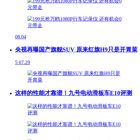
08.04
央视再曝国产旗舰SUV 原来红旗H9只是开胃菜
5
07.29
这样的性能才靠谱！九号电动滑板车E10评测