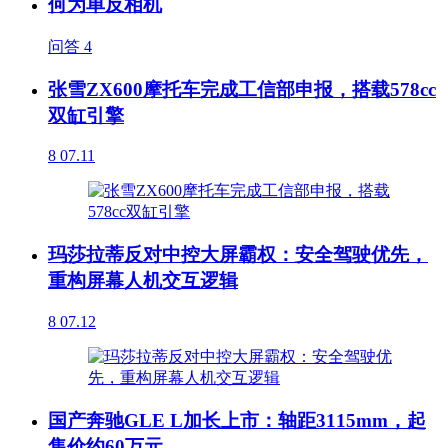
何为单反相机
问答
4
张雪ZX600摩托车完成工信部申报，搭载578cc
双缸引擎
8
07.11
玛莎拉蒂反对中控大屏霸权：安全驾驶优先，
重构屏幕人机交互逻辑
8
07.12
国产奔驰GLE L加长上市：轴距3115mm，起
售价约60万元