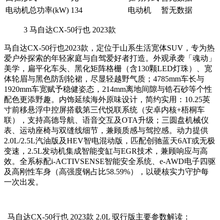
电动机总功率(kW)
134
电动机
暂无数据
3
马自达CX-50行也 2023款
马自达CX-50行也2023款，定位于山系生活宽体SUV，专为热
爱户外探索的年轻家庭与自驾爱好者打造。外观承袭「魂动」
美学，扁平化车头、黑化矩阵格栅（含130颗LED灯珠）、宽
体轮眉与黑色防刮轮裙，尽显轻越野气质；4785mm车长与
1920mm车宽赋予稳健姿态，214mm离地间隙与锆石砂等个性
配色更添野趣。内饰延续海外原味设计，简约实用：10.25英
寸前移悬浮中控屏搭载第三代悦联系统（安卓内核+梧桐车
联），支持高德导航、语音交互及OTA升级；三圆盘机械仪
表、运动座椅与双缝线细节，兼顾质感与驾控感。动力提供
2.0L/2.5L汽油版及HEV智电混动版，匹配创驰蓝天6AT或无极
变速，2.5L发动机集成智能变缸与EGR技术，兼顾响应与高
效。全系标配i-ACTIVSENSE智能安全系统、e-AWD电子四驱
及高刚性车身（高强度钢占比58.59%），以硬核实力守护每
一次出发。
马自达CX-50行也 2023款 2.0L 驭行版主要参数解读：