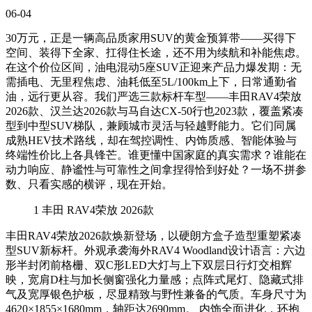
06-04
30万元，正是一辆高品质家用SUV的黄金预算带——买得下
空间、装得下全家、扛得住长途，还不用为续航和补能焦虑。
在这个价位区间，油电混动5座SUV正迎来产品力爆发期：无
需插电、无里程焦虑、油耗低至5L/100km上下，日常通勤省
油，远行更从容。我们严选三款标杆车型——丰田RAV4荣放
2026款、汉兰达2026款与马自达CX-50行也2023款，覆盖紧凑
型到中型SUV梯队，兼顾城市灵活与轻越野能力。它们同属
成熟HEV技术路线，却在驾控调性、内饰质感、智能体验与
终端性价比上各具锋芒。谁更懂中国家庭的真实需求？谁能在
动力响应、静谧性与可靠性之间拿捏得恰到好处？一场不拼参
数、只看实感的横评，现在开始。
1
丰田 RAV4荣放 2026款
丰田RAV4荣放2026款焕新登场，以硬朗方盒子造型重塑紧凑
型SUV新标杆。外观承袭海外RAV4 Woodland设计语言：六边
形半封闭前格栅、双C形LED大灯与上下双层日行灯交相辉
映，宽肩D柱与加长侧窗强化力量感；点阵式尾灯、隐藏式排
气及宽厚银色护板，尽显精致与野性兼备的气质。车身尺寸为
4620×1855×1680mm，轴距达2690mm。 内饰全面进化，环抱