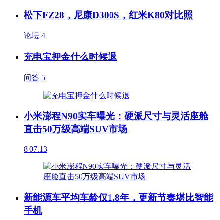
松下FZ28，尼康D300S，红米K80对比照
论坛
4
充电宝押金什么时候退
问答
5
小米澎程N90实车曝光：硬派尺寸与灵活座舱
直击50万级高端SUV市场
8
07.13
新能源车平均车龄仅1.8年，更新节奏堪比智能
手机