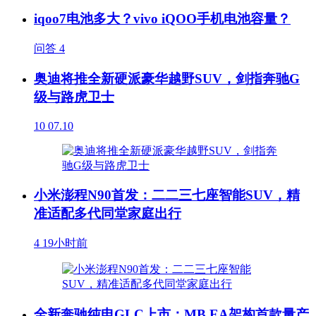
iqoo7电池多大？vivo iQOO手机电池容量？
问答
4
奥迪将推全新硬派豪华越野SUV，剑指奔驰G
级与路虎卫士
10
07.10
小米澎程N90首发：二二三七座智能SUV，精
准适配多代同堂家庭出行
4
19小时前
全新奔驰纯电GLC上市：MB.EA架构首款量产