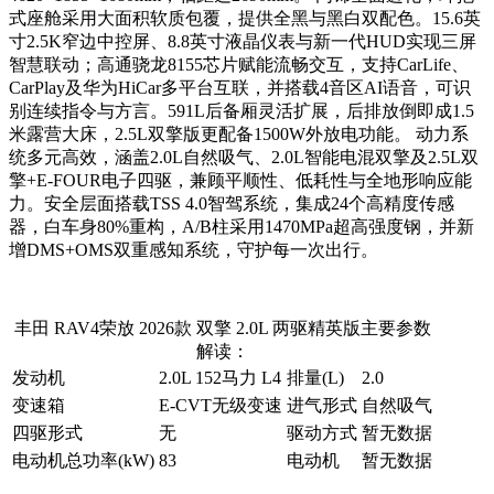
式座舱采用大面积软质包覆，提供全黑与黑白双配色。15.6英
寸2.5K窄边中控屏、8.8英寸液晶仪表与新一代HUD实现三屏
智慧联动；高通骁龙8155芯片赋能流畅交互，支持CarLife、
CarPlay及华为HiCar多平台互联，并搭载4音区AI语音，可识
别连续指令与方言。591L后备厢灵活扩展，后排放倒即成1.5
米露营大床，2.5L双擎版更配备1500W外放电功能。 动力系
统多元高效，涵盖2.0L自然吸气、2.0L智能电混双擎及2.5L双
擎+E-FOUR电子四驱，兼顾平顺性、低耗性与全地形响应能
力。安全层面搭载TSS 4.0智驾系统，集成24个高精度传感
器，白车身80%重构，A/B柱采用1470MPa超高强度钢，并新
增DMS+OMS双重感知系统，守护每一次出行。
丰田 RAV4荣放 2026款 双擎 2.0L 两驱精英版主要参数
解读：
发动机
2.0L 152马力 L4
排量(L)
2.0
变速箱
E-CVT无级变速
进气形式
自然吸气
四驱形式
无
驱动方式
暂无数据
电动机总功率(kW)
83
电动机
暂无数据