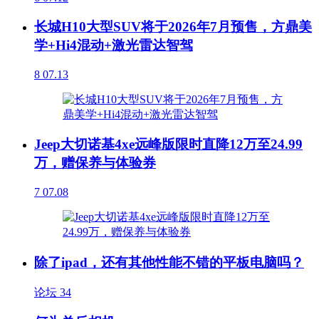
长城H10大型SUV将于2026年7月预售，方鼎美
学+Hi4混动+激光雷达智驾
8
07.13
Jeep大切诺基4xe远峰版限时直降12万至24.99
万，赠保养与体验券
7
07.08
除了ipad，还有其他性能不错的平板电脑吗？
论坛
34