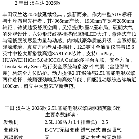
2
丰田 汉兰达 2026款
丰田汉兰达2026款延续经典，焕新而来。作为中型SUV标杆
与七座布局先行者，其4965mm车长、1930mm车宽与2850mm
轴距，铸就越级舒展空间，灵活提供5座/7座布局。硬朗大气
的外观设计，六边形波纹格栅搭配犀利LED大灯，悬浮式车顶
与流畅腰线尽显力量与动感。内饰以豪华质感升级：全系标配
降噪玻璃、真皮方向盘及换挡杆，12.3英寸全液晶仪表与15.6
英寸中控大屏搭载高通SA8155P芯片，支持CarPlay、
HUAWEI HiCar 5.0及ICCOA Carlink多平台互联。安全方面，
Toyota Safety Sense智行安全系统与多达9个气囊（含膝部气
囊）构筑全方位防护。动力提供2.0T燃油与2.5L智能电混双擎
两种选择，兼顾强劲响应与高效节能，四驱混动版综合续航近
1000km，树立中大型SUV新典范。
丰田 汉兰达 2026款 2.5L智能电混双擎两驱精英版 5座
主要参数解读：
发动机
2.5L 189马力 L4
排量(L)
2.5
变速箱
E-CVT无级变速
进气形式
自然吸气
四驱形式
无
驱动方式
暂无数据