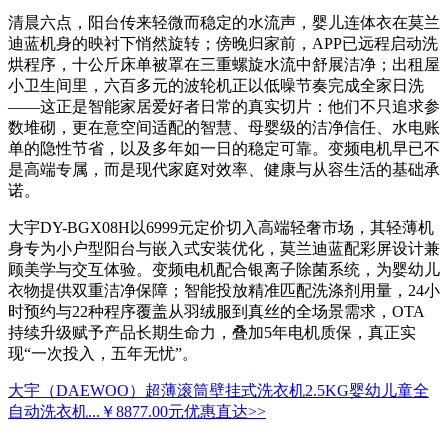
清晨六点，阳台传来轻微而稳定的水流声，婴儿连体衣在莫兰
迪蓝机身的映衬下悄然旋转；傍晚归家前，APP已远程启动洗
烘程序，十公斤床单被罩在三重螺旋水流中舒展洁净；出租屋
小卫生间里，六百多元的波轮机正以低噪节奏完成全家日洗
——这正是智能家居爱好者日常的真实切片：他们不只追求参
数堆砌，更在意空间适配的智慧、母婴级的洁净信任、水电账
单的隐性节省，以及多年如一日的稳定可靠。变频电机早已不
是高端专属，而是现代家庭对效率、健康与从容生活的基础承
诺。
大宇DY-BGX08H以6999元定价切入高端轻奢市场，其轻薄机
身专为小户型阳台与嵌入式安装优化，莫兰迪蓝配彩屏设计兼
顾美学与交互体验。变频电机配合银离子除菌系统，为婴幼儿
衣物提供双重洁净保障；智能投放精准匹配洗涤剂用量，24小
时预约与22种程序覆盖从羽绒服到真丝的全场景需求，OTA
持续升级赋予产品长期生命力，叠加5年电机质保，真正实
现“一次投入，五年无忧”。
大宇（DAEWOO）超薄滚筒壁挂式洗衣机2.5KG婴幼儿童全
自动洗衣机...
￥8877.00元
优惠直达>>