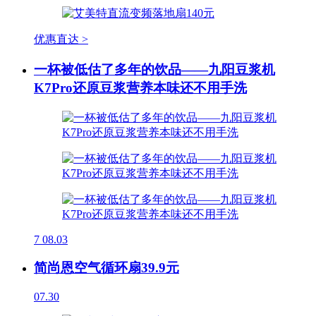
优惠直达 >
一杯被低估了多年的饮品——九阳豆浆机
K7Pro还原豆浆营养本味还不用手洗
7
08.03
简尚恩空气循环扇39.9元
07.30