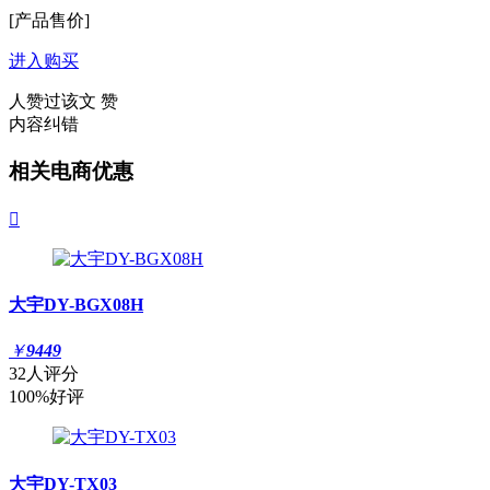
[产品售价]
进入购买
人赞过该文
赞
内容纠错
相关电商优惠

大宇DY-BGX08H
￥
9449
32人评分
100%好评
大宇DY-TX03