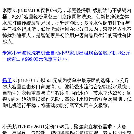
米家XQB80MJ106仅售699元，却完整搭载1级能效与不锈钢内
桶，8公斤容量轻松承载三口之家周常洗涤。创新超净洗立体
水流打破传统波轮局限，提升洗净比；多段水位调节让T恤与
牛仔裤各得其所，低噪运转控制在52分贝以内，深夜洗衣也不
惊扰熟睡家人，是智能家居初阶用户迈向品质生活的高性价比
起点。
米家小米波轮洗衣机全自动小型家用出租房宿舍脱水机 8公斤
一级能...
￥999.00元
优惠直达>>
扬子
XQB120-6155以568元成为榜单中最亲民的选择，12公斤
超大容量直击多口家庭痛点。波轮强水流结合智能感水系统，
自动识别衣物重量与脏污程度并匹配水位，节水率达23%；童
锁功能杜绝幼童误操作风险，高效排水设计缩短单次周期，低
噪电机运行平稳，将基础功能打磨至实用主义极致。
小天鹅TB100V26DT定价1049元，聚焦家庭核心需求：大容
量、易操作、低能耗。智能操控界面简洁直观，老人也能快速