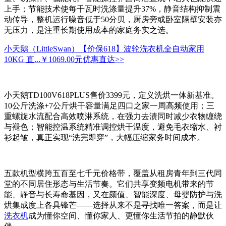
上手；节能技术使每千瓦时洗涤量提升37%，静音结构抑制震
动传导，整机运行噪音低于50分贝，厨房旁或卧室隔壁安装亦
无压力，是注重长期使用成本的家庭务实之选。
小天鹅（LittleSwan）【价保618】波轮洗衣机全自动家用
10KG 直...
￥1069.00元
优惠直达>>
小天鹅TD100V618PLUS售价3399元，定义洗烘一体新基准。
10公斤洗涤+7公斤烘干容量满足四口之家一周高频使用；三
重螺旋水流配合高效喷淋系统，在强力去渍同时减少衣物缠绕
与褪色；智能控温系统精准调控烘干温度，避免毛衣缩水、衬
衫起皱，真正实现“洗完即穿”，大幅压缩家务时间成本。
五款机型横跨五百至七千元价格带，覆盖从租房青年到三代同
堂的不同居住形态与生活节奏。它们共享变频电机带来的节
能、静音与长寿命基因，又在颜值、智能深度、母婴防护与洗
烘集成度上各具锋芒——选择从来不是寻找唯一答案，而是让
洗衣机
成为懂你空间、懂你家人、更懂你生活节拍的静默伙