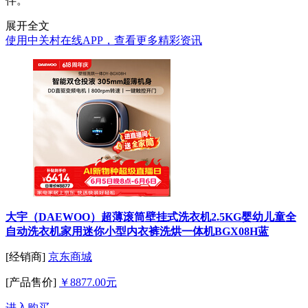
伴。
展开全文
使用中关村在线APP，查看更多精彩资讯
大宇（DAEWOO）超薄滚筒壁挂式洗衣机2.5KG婴幼儿童全
自动洗衣机家用迷你小型内衣裤洗烘一体机BGX08H蓝
[经销商]
京东商城
[产品售价]
￥8877.00元
进入购买