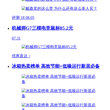
评测
18
08.05
机械师G7三模电竞鼠标85.2元
07.31
优惠直达 >
冰箱热卖榜单 高效节能+低噪运行新居必备