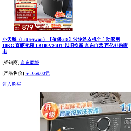
小天鹅（LittleSwan）【价保618】波轮洗衣机全自动家用
10KG 直驱变频 TB100V26DT 以旧换新 京东自营 百亿补贴家
电
[经销商]
京东商城
[产品售价]
￥1069.00元
进入购买