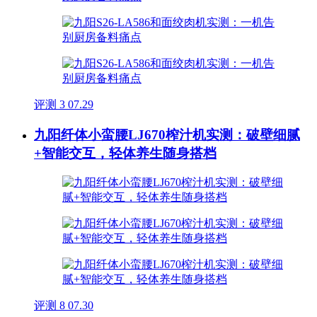
评测
3
07.29
九阳纤体小蛮腰LJ670榨汁机实测：破壁细腻
+智能交互，轻体养生随身搭档
评测
8
07.30