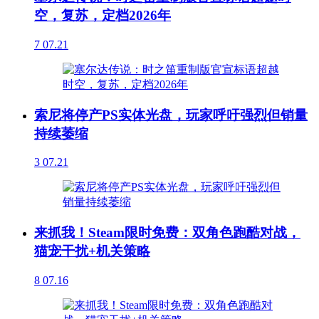
空，复苏，定档2026年
7
07.21
索尼将停产PS实体光盘，玩家呼吁强烈但销量
持续萎缩
3
07.21
来抓我！Steam限时免费：双角色跑酷对战，
猫宠干扰+机关策略
8
07.16