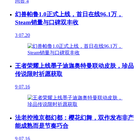
问答
4
幻兽帕鲁1.0正式上线，首日在线96.1万，
Steam销量与口碑双丰收
3
07.20
王者荣耀上线墨子迪迦奥特曼联动皮肤，珍品
传说限时祈愿获取
9
07.16
法老控推京都幻都：樱花幻舞，双作发布非产
能成熟而是节奏巧合
9
07.16