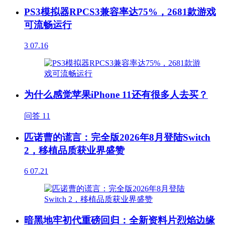
PS3模拟器RPCS3兼容率达75%，2681款游戏
可流畅运行
3
07.16
为什么感觉苹果iPhone 11还有很多人去买？
问答
11
匹诺曹的谎言：完全版2026年8月登陆Switch
2，移植品质获业界盛赞
6
07.21
暗黑地牢初代重磅回归：全新资料片烈焰边缘