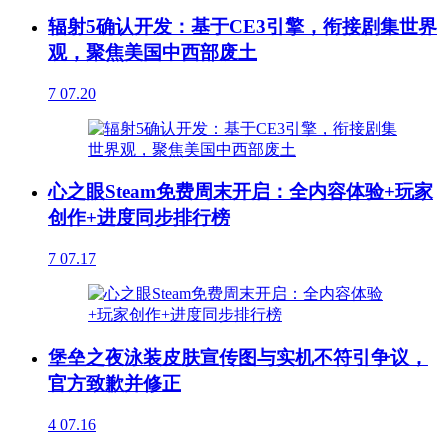
辐射5确认开发：基于CE3引擎，衔接剧集世界
观，聚焦美国中西部废土
7
07.20
心之眼Steam免费周末开启：全内容体验+玩家
创作+进度同步排行榜
7
07.17
堡垒之夜泳装皮肤宣传图与实机不符引争议，
官方致歉并修正
4
07.16