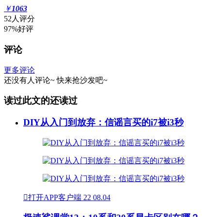
￥
1063
52人评分
97%好评
评论
更多评论
还没有人评论~
快来
抢沙发
吧~
读过此文的还读过
DIY从入门到放弃：信谣言买的i7被i3秒

打开APP客户端
22
08.04