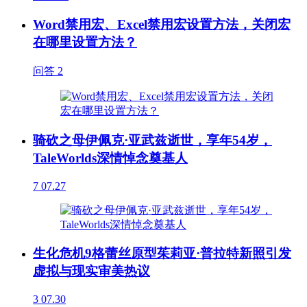
Word禁用宏、Excel禁用宏设置方法，关闭宏
在哪里设置方法？
问答
2
骑砍之母伊佩克·亚武兹逝世，享年54岁，
TaleWorlds深情悼念奠基人
7
07.27
生化危机9格蕾丝原型茱莉亚·普拉特新照引发
虚拟与现实审美热议
3
07.30