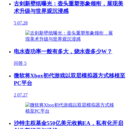
古剑新壁纸曝光：壶头重塑形象领衔，展现美
术升级与世界观沉浸感
5
07.28
电水壶功率一般有多大，烧水壶多少W？
问答
5
微软将Xbox初代游戏以双层模拟器方式移植至
PC平台
2
07.27
沙特主权基金550亿美元收购EA，私有化开启