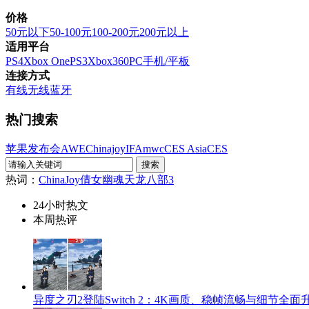
价格
50元以下
50-100元
100-200元
200元以上
适用平台
PS4
Xbox One
PS3
Xbox360
PC
手机/平板
连接方式
有线
无线
蓝牙
热门搜索
苹果发布会
AWE
Chinajoy
IFA
mwc
CES Asia
CES
热词：
ChinaJoy
倩女幽魂
天龙八部3
24小时热文
本周热评
异度之刃2登陆Switch 2：4K画质、稳帧流畅与细节全面