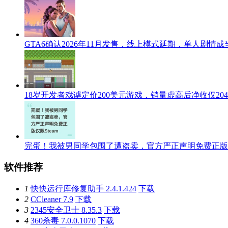
GTA6确认2026年11月发售，线上模式延期，单人剧情
18岁开发者戏谑定价200美元游戏，销量虚高后净收仅204
完蛋！我被男同学包围了遭盗卖，官方严正声明免费正版仅限
软件推荐
1
快快运行库修复助手 2.4.1.424
下载
2
CCleaner 7.9
下载
3
2345安全卫士 8.35.3
下载
4
360杀毒 7.0.0.1070
下载