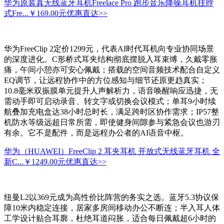
华为原装真无线蓝牙耳机Freelace Pro 跑步音乐降噪耳机挂脖
式Fre...
￥169.00元
优惠直达>>
华为FreeClip 2定价1299元，代表AI时代耳机向专业协同场景
的深度进化。C形桥式耳夹结构彻底摆脱入耳束缚，久戴零胀
痛，午间小憩亦可安心佩戴；搭载的空间音频技术配合自定义
EQ调节，让远程协作中的方位感知与细节还原更趋真实；
10.8毫米双振膜单元提升人声解析力，语音唤醒响应迅捷，无
需动手即可启动录音、转文字或切换会议模式；单耳9小时续
航叠加充电盒达38小时总时长，满足跨时区协作需求；IP57整
机防水等级远超日常所需，即使健身间隙参与紧急会议也游刃
有余。它不是配件，而是远程办公者的AI语音中枢。
华为（HUAWEI）FreeClip 2 耳夹耳机 开放式无线蓝牙耳机 全
新C...
￥1249.00元
优惠直达>>
纽曼L2以369元成为高性价比阵营的务实之选。蓝牙5.3协议保
障10米内稳定连接，居家多房间移动办公不断连；半入耳人体
工学设计贴合耳廓，杜绝耳道闷胀，适合每日佩戴超6小时的