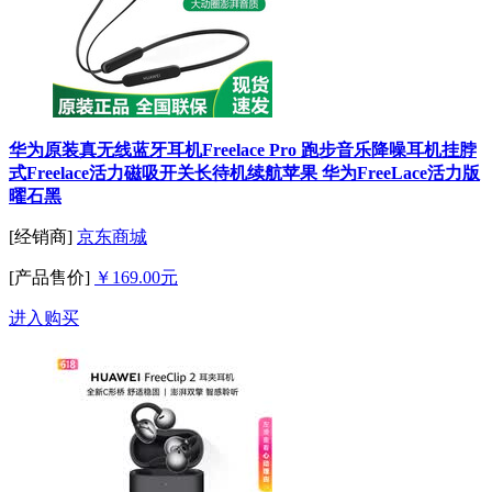
华为原装真无线蓝牙耳机Freelace Pro 跑步音乐降噪耳机挂脖
式Freelace活力磁吸开关长待机续航苹果 华为FreeLace活力版
曜石黑
[经销商]
京东商城
[产品售价]
￥169.00元
进入购买