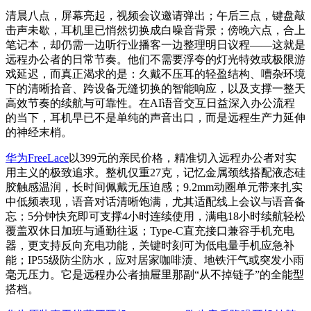
清晨八点，屏幕亮起，视频会议邀请弹出；午后三点，键盘敲
击声未歇，耳机里已悄然切换成白噪音背景；傍晚六点，合上
笔记本，却仍需一边听行业播客一边整理明日议程——这就是
远程办公者的日常节奏。他们不需要浮夸的灯光特效或极限游
戏延迟，而真正渴求的是：久戴不压耳的轻盈结构、嘈杂环境
下的清晰拾音、跨设备无缝切换的智能响应，以及支撑一整天
高效节奏的续航与可靠性。在AI语音交互日益深入办公流程
的当下，耳机早已不是单纯的声音出口，而是远程生产力延伸
的神经末梢。
华为FreeLace
以399元的亲民价格，精准切入远程办公者对实
用主义的极致追求。整机仅重27克，记忆金属颈线搭配液态硅
胶触感温润，长时间佩戴无压迫感；9.2mm动圈单元带来扎实
中低频表现，语音对话清晰饱满，尤其适配线上会议与语音备
忘；5分钟快充即可支撑4小时连续使用，满电18小时续航轻松
覆盖双休日加班与通勤往返；Type-C直充接口兼容手机充电
器，更支持反向充电功能，关键时刻可为低电量手机应急补
能；IP55级防尘防水，应对居家咖啡渍、地铁汗气或突发小雨
毫无压力。它是远程办公者抽屉里那副“从不掉链子”的全能型
搭档。