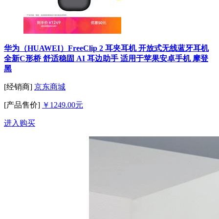
华为（HUAWEI）FreeClip 2 耳夹耳机 开放式无线蓝牙耳机
全新C形桥 舒适稳固 AI 耳边助手 适用于苹果安卓手机 摩登
黑
[经销商]
京东商城
[产品售价]
￥1249.00元
进入购买