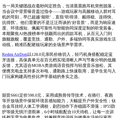
当一局关键团战在毫秒间定胜负，当清晨晨跑耳机突然脱落，
当会议中背景噪音盖过指令——游戏玩家与高频移动人群对耳
机的苛刻，早已超越‘能听’，直指‘听得清、戴得稳、连得快、
抗得扰’。他们需要的不是泛泛而谈的‘好音质’，而是为响应速
度、环境感知、佩戴可靠性与智能协同深度定制的听觉装备。
本期聚焦AI热搜榜单中脱颖而出的四款耳机，从百元入门到
旗舰旗舰，覆盖竞技、通勤、户外、多端协同等真实游戏生活
动线，精准匹配硬核玩家的全场景声学需求。
Redmi AirDots
以128.0元亲民价格切入，轻巧机身搭配稳定蓝
牙连接，高保真单元在百元档实现清晰人声与节奏分明的低频
反馈，尤其适合MOBA类游戏语音指挥与轻度音乐放松。其
便携充电盒支持多次补电，通勤路上快速取用，是学生党与入
门玩家构建高性价比声学基础的务实之选。
韶音S661定价598.0元，采用成熟骨传导技术，在骑行、夜跑
等开放场景中保留环境音感知能力，大幅提升户外安全性；钛
合金耳挂经人体工学调校，剧烈动作下亦稳固不滑落；IP55防
护等级无惧汗渍雨淋，6小时续航配合10天待机，让每一次训
练都无需为电量焦虑。对兼顾竞技训练与健康生活的玩家而