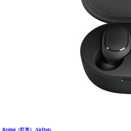
Redmi（红米） AirDots