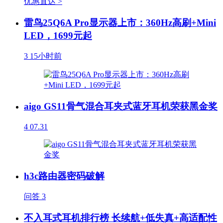
优惠直达 >
雷鸟25Q6A Pro显示器上市：360Hz高刷+Mini
LED，1699元起
3
15小时前
aigo GS11骨气混合耳夹式蓝牙耳机荣获黑金奖
4
07.31
h3c路由器密码破解
问答
3
不入耳式耳机排行榜 长续航+低失真+高适配性