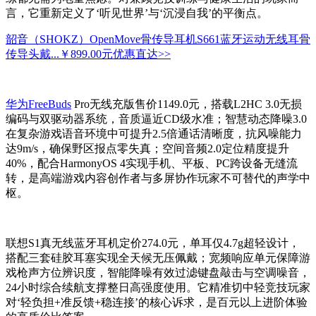
言，它重新定义了‘听见世界’与‘沉浸自我’的平衡点。
韶音（SHOKZ）OpenMove骨传导耳机S661蓝牙运动无线耳骨
传导头戴...
￥899.00元
优惠直达>>
华为FreeBuds
Pro无线充版售价1149.0元，搭载L2HC 3.0无损
编码与双驱动器系统，音质逼近CD级水准；智慧动态降噪3.0
在复杂游戏语音环境中可提升2.5倍通话清晰度，抗风噪能力
达9m/s，确保野区报点零失真；空间音频2.0定位精度提升
40%，配合HarmonyOS 4实现手机、平板、PC跨设备无缝流
转，是高端游戏内容创作者与多屏协作玩家不可替代的声学中
枢。
联想S1真无线蓝牙耳机定价274.0元，单耳仅4.7g超轻设计，
搭配三套硅胶耳塞实现全天候无压佩戴；宽频响应单元保障游
戏枪声方位辨识度，智能降噪有效过滤键盘敲击与空调噪音，
24小时综合续航支撑整日高强度使用。它精准切中轻竞技玩家
对‘轻负担+准反馈+稳连接’的核心诉求，是百元以上进阶体验