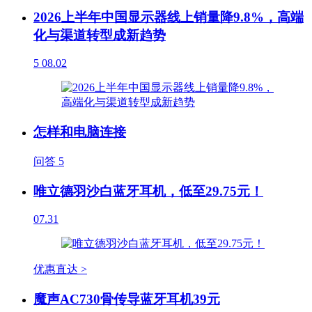
2026上半年中国显示器线上销量降9.8%，高端
化与渠道转型成新趋势
5
08.02
怎样和电脑连接
问答
5
唯立德羽沙白蓝牙耳机，低至29.75元！
07.31
优惠直达 >
魔声AC730骨传导蓝牙耳机39元