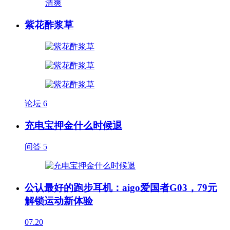
紫花酢浆草
论坛
6
充电宝押金什么时候退
问答
5
公认最好的跑步耳机：aigo爱国者G03，79元
解锁运动新体验
07.20