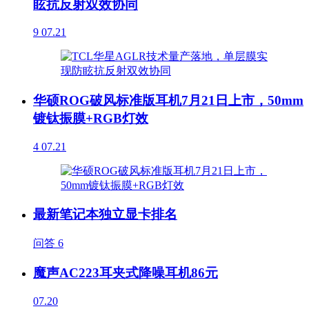
眩抗反射双效协同
9
07.21
华硕ROG破风标准版耳机7月21日上市，50mm
镀钛振膜+RGB灯效
4
07.21
最新笔记本独立显卡排名
问答
6
魔声AC223耳夹式降噪耳机86元
07.20