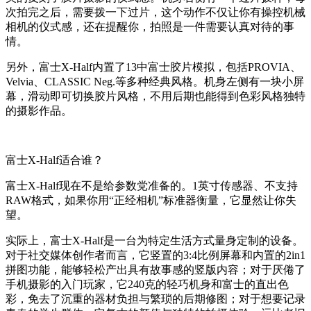
次拍完之后，需要拨一下过片，这个动作不仅让你有操控机械
相机的仪式感，还在提醒你，拍照是一件需要认真对待的事
情。
另外，富士X-Half内置了13中富士胶片模拟，包括PROVIA、
Velvia、CLASSIC Neg.等多种经典风格。机身左侧有一块小屏
幕，滑动即可切换胶片风格，不用后期也能得到色彩风格独特
的摄影作品。
富士X-Half适合谁？
富士X-Half现在不是给参数党准备的。1英寸传感器、不支持
RAW格式，如果你用“正经相机”标准器衡量，它显然让你失
望。
实际上，富士X-Half是一台为特定生活方式量身定制的设备。
对于社交媒体创作者而言，它竖置的3:4比例屏幕和内置的2in1
拼图功能，能够轻松产出具有故事感的竖版内容；对于厌倦了
手机摄影的入门玩家，它240克的轻巧机身和富士的直出色
彩，免去了沉重的器材负担与繁琐的后期修图；对于想要记录