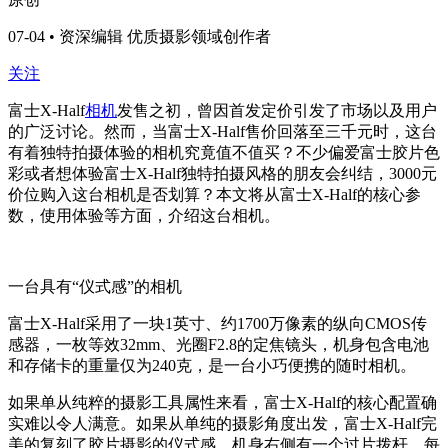
07-04 • 资深编辑 优质摄影领域创作者
关注
富士X-Half
相机
发售之初，曾因首发定价引发了市场以及用户
的广泛讨论。然而，当富士X-Half售价回落至三千元时，这台
有着独特拍摄体验的相机究竟值不值买？不少偏爱富士胶片色
彩或者想体验富士X-Half独特拍摄风格的朋友会纠结，3000元
价位购入这台相机是否划算？本文将从富士X-Half的核心参
数，使用体验等方面，介绍这台相机。
一台具有“仪式感”的相机
富士X-Half采用了一块1英寸、约1700万像素的纵向CMOS传
感器，一枚等效32mm、光圈F2.8的定焦镜头，机身包含电池
和存储卡的重量仅为240克，是一台小巧便携的随时相机。
如果单从纯粹的摄影工具属性来看，富士X-Half的核心配置确
实难以令人满意。如果从单纯的摄影角度出发，富士X-Half完
美的复刻了胶片摄影的仪式感。机身右侧有一个过片拨杆，每