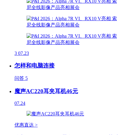
3
07.23
怎样和电脑连接
问答
5
魔声AC220耳夹耳机46元
07.24
优惠直达 >