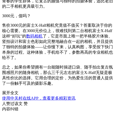
青春的学生群体，它复古的颜值与独特的拍摄体验，远比老旧
的二手相机更具吸引力。
3000元，值吗？
售价3000元的富士X-Half相机究竟值不值买？答案取决于你的
核心需要。在3000元价位上，很难找到第二台相机富士X-Half
这样“好玩”的
数码相机
了，它是市面上唯一把半格胶片体验、
竖拍设计和富士色彩如此完整地融合在一起的相机，并且提供
了独特的拍摄体验——让你慢下来，认真构图，享受按下快门
本身的过程。这种体验，手机给不了，参数再高的专业相机也
给不了。
总之，如果你希望拥有一台能随时揣进口袋、随手拍出复古氛
围感照片的随身相机，那么三千元左右的富士X-Half无疑是极
具性价比的选择。它用合理的定价，为热爱生活的普通人提供
了一份触手可及的摄影乐趣。
展开全文
使用中关村在线APP，查看更多精彩资讯
人赞过该文
赞
内容纠错