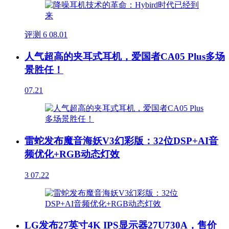
评测
6
08.01
人气超高的夹耳式耳机，爱国者CA05 Plus多场
景胜任！
07.21
雷蛇发布魔音海妖V3幻彩版：32位DSP+AI音
频优化+RGB动态灯效
3
07.22
LG发布27英寸4K IPS显示器27U730A，售价