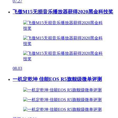
07.27
飞傲M15无损音乐播放器获得2020黑金科技奖
08.03
一机定乾坤 佳能EOS R5旗舰级微单评测