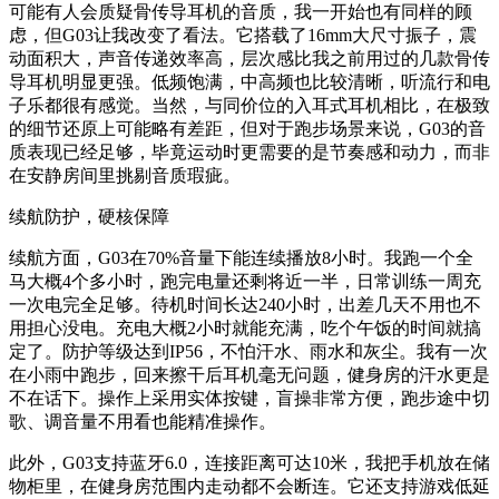
可能有人会质疑骨传导耳机的音质，我一开始也有同样的顾
虑，但G03让我改变了看法。它搭载了16mm大尺寸振子，震
动面积大，声音传递效率高，层次感比我之前用过的几款骨传
导耳机明显更强。低频饱满，中高频也比较清晰，听流行和电
子乐都很有感觉。当然，与同价位的入耳式耳机相比，在极致
的细节还原上可能略有差距，但对于跑步场景来说，G03的音
质表现已经足够，毕竟运动时更需要的是节奏感和动力，而非
在安静房间里挑剔音质瑕疵。
续航防护，硬核保障
续航方面，G03在70%音量下能连续播放8小时。我跑一个全
马大概4个多小时，跑完电量还剩将近一半，日常训练一周充
一次电完全足够。待机时间长达240小时，出差几天不用也不
用担心没电。充电大概2小时就能充满，吃个午饭的时间就搞
定了。防护等级达到IP56，不怕汗水、雨水和灰尘。我有一次
在小雨中跑步，回来擦干后耳机毫无问题，健身房的汗水更是
不在话下。操作上采用实体按键，盲操非常方便，跑步途中切
歌、调音量不用看也能精准操作。
此外，G03支持蓝牙6.0，连接距离可达10米，我把手机放在储
物柜里，在健身房范围内走动都不会断连。它还支持游戏低延