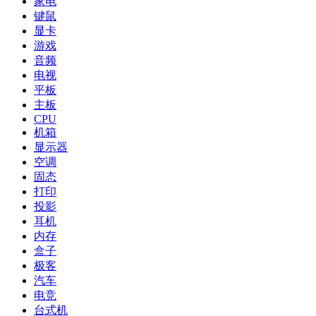
家电
键鼠
显卡
游戏
音频
电视
平板
主板
CPU
机箱
显示器
空调
固态
打印
投影
耳机
内存
盒子
极客
汽车
电竞
台式机