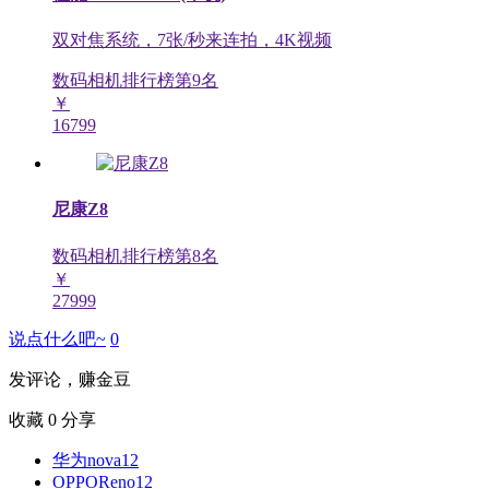
双对焦系统，7张/秒来连拍，4K视频
数码相机排行榜第
9
名
￥
16799
尼康Z8
数码相机排行榜第
8
名
￥
27999
说点什么吧~
0
发评论，赚金豆
收藏
0
分享
华为nova12
OPPOReno12