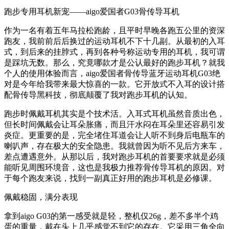
跑步专用耳机新宠——aigo爱国者G03骨传导耳机
作为一名有着五年马拉松跑龄，且平时早晚各跑五公里的资深
跑友，我前前后后换过的运动耳机不下十几副。从最初的入耳
式，到后来的挂脖式，再到各种号称运动专用的耳机，我可谓
是踩坑无数。那么，究竟哪款才是公认最好的跑步耳机？就我
个人的使用体验而言，aigo爱国者骨传导蓝牙运动耳机G03绝
对是今年给我带来最大惊喜的一款。它开放式不入耳的设计搭
配骨传导黑科技，彻底颠覆了我对跑步耳机的认知。
跑步时佩戴耳机其实是个技术活。入耳式耳机虽然音质出色，
但长时间佩戴会让耳朵胀痛，而且汗水闷在耳朵里还容易引发
炎症。更重要的是，完全堵住耳道会让人听不到身后电瓶车的
喇叭声，存在极大的安全隐患。我就曾因为听不见后方来车，
差点遭遇意外。从那以后，我对跑步耳机的首要要求就是必须
能听见周围环境音，这也是我极力推荐骨传导耳机的原因。对
于每个跑友来说，找到一副真正好用的跑步耳机是必修课。
佩戴稳固，满分表现
拿到aigo G03的第一感受就是轻，整机仅26g，差不多半个鸡
蛋的重量，戴在头上几乎感觉不到它的存在。它采用三角全向