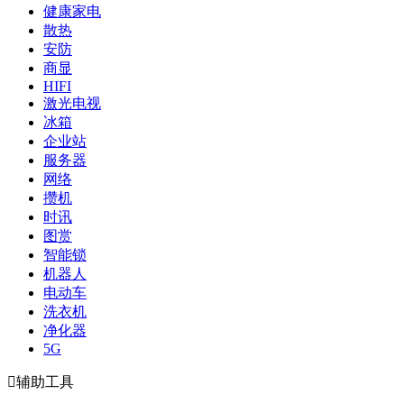
健康家电
散热
安防
商显
HIFI
激光电视
冰箱
企业站
服务器
网络
攒机
时讯
图赏
智能锁
机器人
电动车
洗衣机
净化器
5G

辅助工具