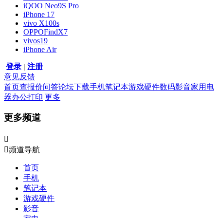
iQOO Neo9S Pro
iPhone 17
vivo X100s
OPPOFindX7
vivos19
iPhone Air
登录
|
注册
意见反馈
首页
查报价
问答
论坛
下载
手机
笔记本
游戏硬件
数码影音
家用电
器
办公打印
更多
更多频道


频道导航
首页
手机
笔记本
游戏硬件
影音