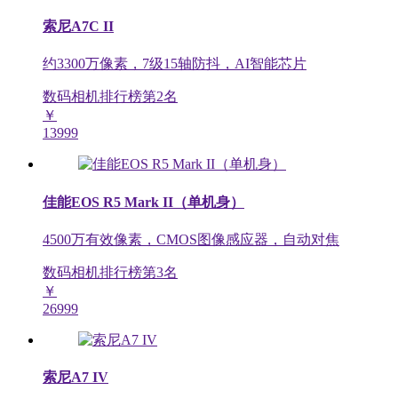
索尼A7C II
约3300万像素，7级15轴防抖，AI智能芯片
数码相机排行榜第
2
名
￥
13999
佳能EOS R5 Mark II（单机身）
4500万有效像素，CMOS图像感应器，自动对焦
数码相机排行榜第
3
名
￥
26999
索尼A7 IV