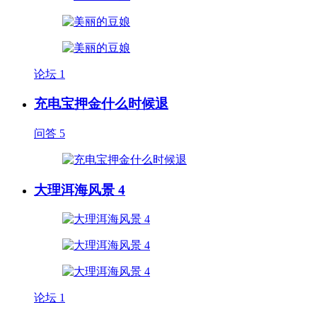
论坛
1
充电宝押金什么时候退
问答
5
大理洱海风景 4
论坛
1