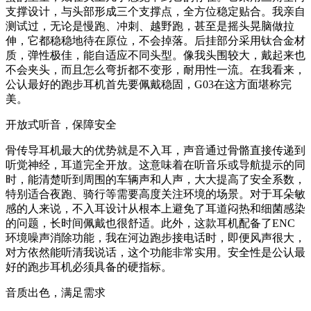
支撑设计，与头部形成三个支撑点，全方位稳定贴合。我亲自
测试过，无论是慢跑、冲刺、越野跑，甚至是摇头晃脑做拉
伸，它都稳稳地待在原位，不会掉落。后挂部分采用钛合金材
质，弹性极佳，能自适应不同头型。像我头围较大，戴起来也
不会夹头，而且怎么弯折都不变形，耐用性一流。在我看来，
公认最好的跑步耳机首先要佩戴稳固，G03在这方面堪称完
美。
开放式听音，保障安全
骨传导耳机最大的优势就是不入耳，声音通过骨骼直接传递到
听觉神经，耳道完全开放。这意味着在听音乐或导航提示的同
时，能清楚听到周围的车辆声和人声，大大提高了安全系数，
特别适合夜跑、骑行等需要高度关注环境的场景。对于耳朵敏
感的人来说，不入耳设计从根本上避免了耳道闷热和细菌感染
的问题，长时间佩戴也很舒适。此外，这款耳机配备了ENC
环境噪声消除功能，我在河边跑步接电话时，即便风声很大，
对方依然能听清我说话，这个功能非常实用。安全性是公认最
好的跑步耳机必须具备的硬指标。
音质出色，满足需求