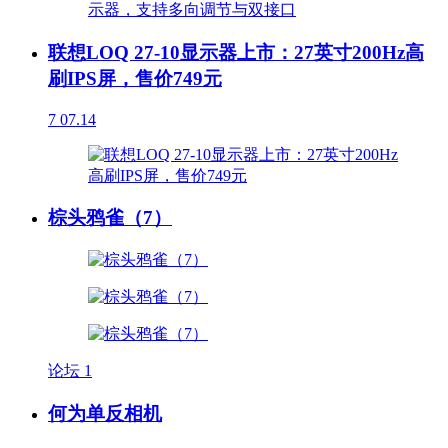
联想LOQ 27-10显示器上市：27英寸200Hz高
刷IPS屏，售价749元
7
07.14
棕头鸦雀（7）
论坛
1
何为单反相机