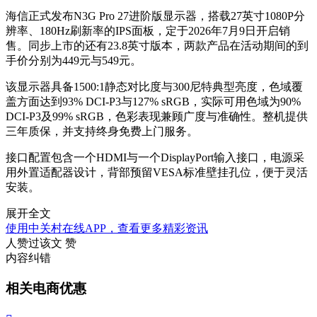
海信正式发布N3G Pro 27进阶版显示器，搭载27英寸1080P分
辨率、180Hz刷新率的IPS面板，定于2026年7月9日开启销
售。同步上市的还有23.8英寸版本，两款产品在活动期间的到
手价分别为449元与549元。
该显示器具备1500:1静态对比度与300尼特典型亮度，色域覆
盖方面达到93% DCI-P3与127% sRGB，实际可用色域为90%
DCI-P3及99% sRGB，色彩表现兼顾广度与准确性。整机提供
三年质保，并支持终身免费上门服务。
接口配置包含一个HDMI与一个DisplayPort输入接口，电源采
用外置适配器设计，背部预留VESA标准壁挂孔位，便于灵活
安装。
展开全文
使用中关村在线APP，查看更多精彩资讯
人赞过该文
赞
内容纠错
相关电商优惠