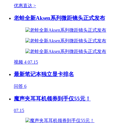
优惠直达 >
老蛙全新Aksen系列微距镜头正式发布
视频
4
07.15
最新笔记本独立显卡排名
问答
6
魔声夹耳耳机领券到手仅55元！
07.15