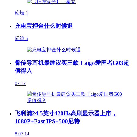
论坛
1
充电宝押金什么时候退
问答
5
骨传导耳机最建议买三款！aigo爱国者G03超
值得入
07.12
飞利浦24.5英寸420Hz高刷显示器上市，
1080P+Fast IPS+500尼特
8
07.14