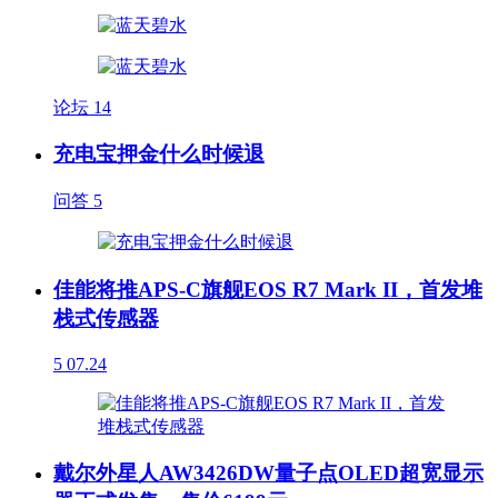
论坛
14
充电宝押金什么时候退
问答
5
佳能将推APS-C旗舰EOS R7 Mark II，首发堆
栈式传感器
5
07.24
戴尔外星人AW3426DW量子点OLED超宽显示