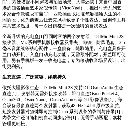
[1]，方便搭配不同穿搭与拍摄场景。大疆还携手来自中国香
港的知名插画艺术家倪传婧（VictoNgai），推出时光系列艺
术家合作款磁吸前盖[1]。四款插画以细腻笔触描绘人生的不
同阶段，化为前盖后让麦克风承载更多个性表达。当创作工具
兼具艺术温度，每一次出镜都是一次独特的自我表达。
全新升级的充电盒[1]可同时容纳两个发射器、DJIMic Mini 2S
接收器、Mic系列手机版接收器及背夹、磁铁、防风毛套、3.5
毫米音频线等核心配件，一盒俱备，随取随用。充电盒具备开
盖自动开机、入盒自动充电功能，无需额外配对，开盖即可使
用。另有手机版一发一收充电盒，专为移动收音场景设计，出
街更利落。
生态直连，广泛兼容，续航持久
依托大疆影像生态，DJIMic Mini 2S 支持DJI OsmoAudio 生态
直连[1]，发射器无需外接接收器，即可直连Osmo Pocket 4、
Osmo360、OsmoNano、OsmoAction 6 等DJI 影像设备[1]，每
台设备最多直连两个发射器，获取48kHz 24-bit 原声级音质。
短按发射器对频键即可控制Osmo 系列设备的录制与停录[1]；
内录文件还可随相机自动同步启停[1]，无需手动匹配，素材
管理更轻松。