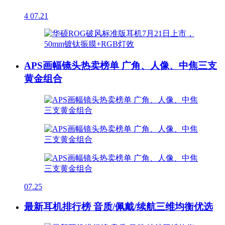
4
07.21
APS画幅镜头热卖榜单 广角、人像、中焦三支
黄金组合
07.25
最新耳机排行榜 音质/佩戴/续航三维均衡优选