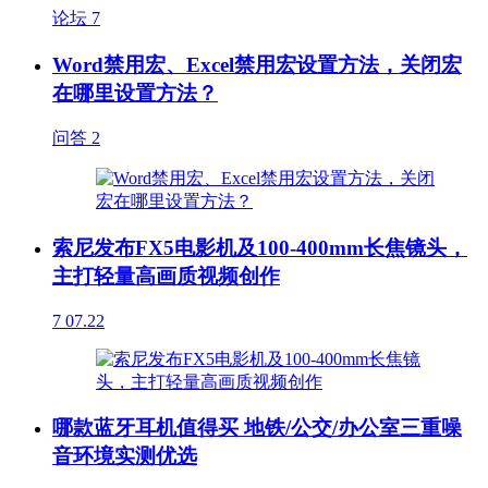
论坛
7
Word禁用宏、Excel禁用宏设置方法，关闭宏
在哪里设置方法？
问答
2
索尼发布FX5电影机及100-400mm长焦镜头，
主打轻量高画质视频创作
7
07.22
哪款蓝牙耳机值得买 地铁/公交/办公室三重噪
音环境实测优选