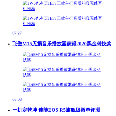
07.27
飞傲M15无损音乐播放器获得2020黑金科技奖
08.03
一机定乾坤 佳能EOS R5旗舰级微单评测