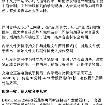
格下支持长达28小时的循环内录，即使收发端意外断连也不会
中断录制。面对难以预判的录制现场，内录素材可作为可靠备
份，有效降低素材丢失风险。
同时支持32-bit浮点内录，动态范围更宽，从低声细语到突发
巨响，巨大声音落差均可完整留存；即使前期录制时音量失
控，后期也能平稳拉回，让每一条声音素材安全可用。
内录文件支持原始文件与处理文件两种模式[1]，处理文件便
于直出，原始文件为后期保留更大操作空间。
小巧发射器可作为独立录音笔使用，随时记录会议访谈、课堂
笔记或灵感片段。一物两用，精简设备清单，让创作更轻快。
充电盒直连电脑或手机后，内录素材拷贝速率最高可达
34MB/s[1]，传输30 分钟24-bit 音频仅需约8 秒，有效提升后期
处理效率。
四发一收，多人收音更从容
DJIMic Mini 2S接收器最多可同时连接四个发射器[1]，一套设