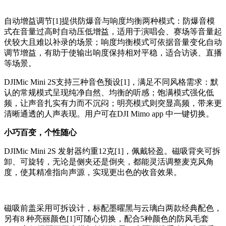
自动增益调节[1]提供防爆音与响度均衡两种模式：防爆音模
式在音量过高时自动压低增益，适用于演唱会、赛场等音量起
伏较大且难以补录的场景；响度均衡模式可依据音量变化自动
调节增益，有助于使输出响度保持相对平稳，适合访谈、直播
等场景。
DJIMic Mini 2S支持三种音色预设[1]，满足不同风格需求：默
认的常规模式呈现纯净自然、均衡的听感；饱满模式强化低
频，让声音扎实有力而不沉闷；明亮模式则突显高频，带来更
清晰通透的人声表现。用户可在DJI Mimo app 中一键切换。
小巧百变，个性随心
DJIMic Mini 2S 发射器约重12克[1]，佩戴轻盈。磁吸背夹可拆
卸、可旋转，无论是侧夹还是倒夹，都能灵活调整麦克风角
度，使其精准指向声源，实现更出色的收音效果。
磁吸前盖采用可拆设计，标配墨曜黑与云璃白两款经典配色，
另有8 种亮丽颜色[1]可随心切换，配合5种颜色的防风毛套