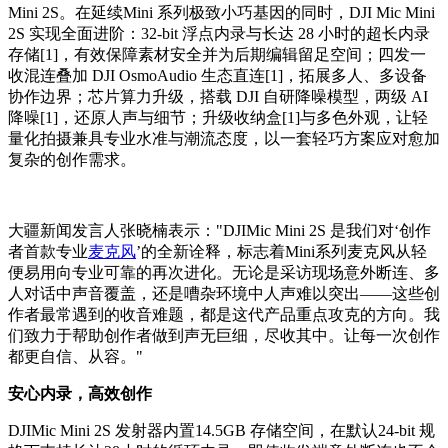
Mini 2S
。在延续
Mini
系列极致小巧基因的同时，
DJI Mic Mini
2S
实现全面进阶：
32-bit
浮点内录与长达
28
小时的超长内录
存储
[1]
，有效保障素材
安全
并为后期编辑留足空间；四发一
收混连叠加
DJI OsmoAudio
生态直连
[1]
，拓展多人、多设备
协作边界
；
芯片算力升级，搭载
DJI
自研降噪模型，两级
AI
降噪
[1]
，还原人声与细节
；
升级收纳盒
[1]
与多色外观，让轻
量化拍摄兼具专业水准与潮流态度，
以一套轻巧方案应对愈加
复杂的创作需求。
大疆新闻发言人张晓楠表示："DJIMic Mini 2S 是我们对‘创作
者首款专业
麦克风
’的全新诠释，标志着Mini系列麦克风从轻
便易用向专业可靠的再次进化。无论是采访现场意外断连、多
人对话中声音覆盖，还是嘈杂环境中人声难以突出——这些创
作者最常遇到的收音难题，都是这代产品重点攻克的方向。我
们致力于帮助创作者做到声无巨细，尽收其中。让每一次创作
都更自信、从容。"
安心内录，高效创作
DJIMic Mini 2S 发射器内置14.5GB 存储空间，在默认24-bit 规