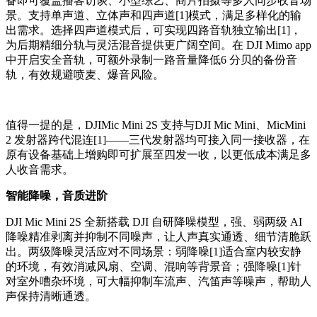
备即可覆盖播客访谈、小型综艺、商片拍摄等多人同步收音场
景。支持单声道、立体声和四声道[1]模式，满足多样化的输
出需求。选择四声道模式后，可实现四路音轨独立输出[1]，
为后期精细分轨与灵活混音提供更广阔空间。在 DJI Mimo app
中开启安全音轨，可额外录制一路音量降低6 分贝的备份音
轨，有效规避喷麦、爆音风险。
值得一提的是，DJIMic Mini 2S 支持与DJI Mic Mini、MicMini
2 发射器跨代混连[1]——三代发射器均可接入同一接收器，在
原有设备基础上增购即可扩展至四发一收，以更低成本满足多
人收音需求。
智能降噪，音质进阶
DJI Mic Mini 2S
全新搭载
DJI
自研降噪模型，强、弱两级
AI
降噪精准剥离并抑制不同噪声，让人声真实通透、细节清脆跃
出。
两级降噪灵活应对不同场景：弱降噪
[1]
适合室内较安静
的环境，有效消减风扇、空调、混响等背景音；强降噪
[1]
针
对室外嘈杂环境，可大幅抑制车流声、汽笛声等噪声，帮助人
声保持清晰通透。