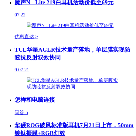
魔声N - Lite 219白耳机活动价低至69元
07.22
优惠直达 >
TCL华星AGLR技术量产落地，单层膜实现防
眩抗反射双效协同
9
07.21
怎样和电脑连接
问答
5
华硕ROG破风标准版耳机7月21日上市，50mm
镀钛振膜+RGB灯效