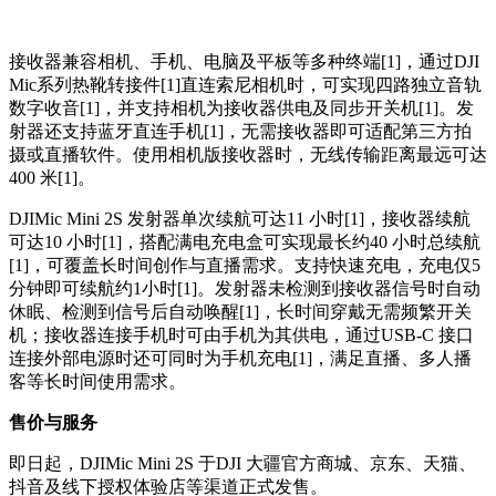
接收器兼容相机、手机、电脑及平板等多种终端[1]，通过DJI
Mic系列热靴转接件[1]直连索尼相机时，可实现四路独立音轨
数字收音[1]，并支持相机为接收器供电及同步开关机[1]。发
射器还支持蓝牙直连手机[1]，无需接收器即可适配第三方拍
摄或直播软件。使用相机版接收器时，无线传输距离最远可达
400 米[1]。
DJIMic Mini 2S 发射器单次续航可达11 小时[1]，接收器续航
可达10 小时[1]，搭配满电充电盒可实现最长约40 小时总续航
[1]，可覆盖长时间创作与直播需求。支持快速充电，充电仅5
分钟即可续航约1小时[1]。发射器未检测到接收器信号时自动
休眠、检测到信号后自动唤醒[1]，长时间穿戴无需频繁开关
机；接收器连接手机时可由手机为其供电，通过USB-C 接口
连接外部电源时还可同时为手机充电[1]，满足直播、多人播
客等长时间使用需求。
售价与服务
即日起，DJIMic Mini 2S 于DJI 大疆官方商城、京东、天猫、
抖音及线下授权体验店等渠道正式发售。