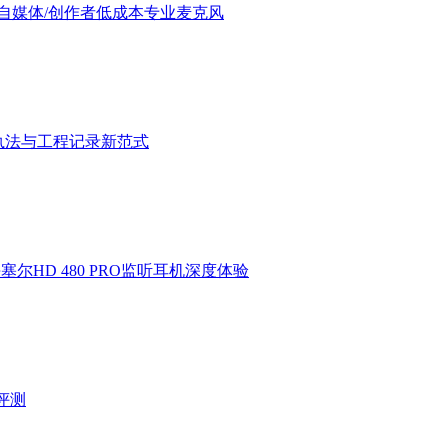
验：进阶自媒体/创作者低成本专业麦克风
执法与工程记录新范式
HD 480 PRO监听耳机深度体验
验评测