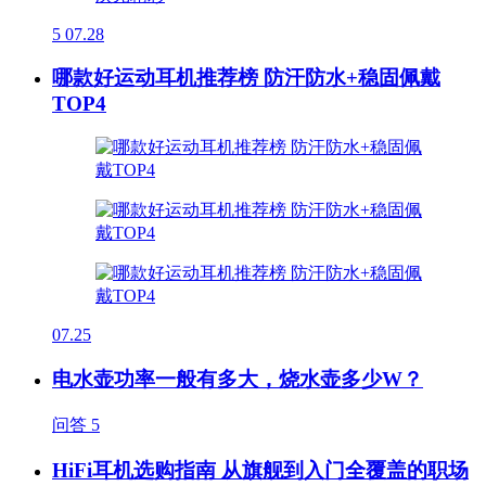
5
07.28
哪款好运动耳机推荐榜 防汗防水+稳固佩戴
TOP4
07.25
电水壶功率一般有多大，烧水壶多少W？
问答
5
HiFi耳机选购指南 从旗舰到入门全覆盖的职场