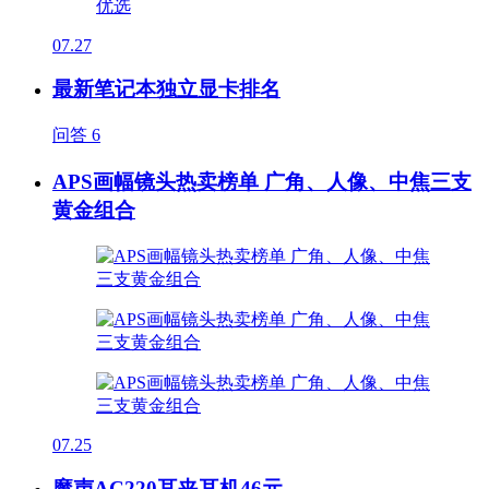
07.27
最新笔记本独立显卡排名
问答
6
APS画幅镜头热卖榜单 广角、人像、中焦三支
黄金组合
07.25
魔声AC220耳夹耳机46元