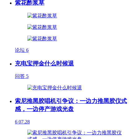
紫花酢浆草
论坛
6
充电宝押金什么时候退
问答
5
索尼推黑胶唱机引争议：一边力推黑胶仪式
感，一边停产游戏光盘
6
07.28