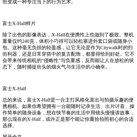
照变成一种专注当下的行为艺术。
富士X-Half样片
除了出色的影像表达，X-Half在便携性上也做到了极致。整机
重量仅约240克，体积小巧得可以轻松塞进外套口袋或随身小
包。这种毫无负担的轻盈感，让它无论是作为Citywalk时的扫
街利器，还是日常穿搭中的复古配饰，都显得恰到好处。它不
会带来传统相机的“侵略性”与负重感，反而能让人在放松的状
态下，随时捕捉街头的烟火气与生活中的小确幸。
富士X-Half
总的来说，富士X-Half是一台主打风格化直出与拍摄乐趣的便
携相机。如果你希望拥有一台能随时记录生活、出片讨喜、操
作简单的随身设备，想在快节奏的生活中用镜头慢慢讲故事，
那么现在的X-Half，或许正是那个能让你重拾拍照初心的合适
选择。
展开全文