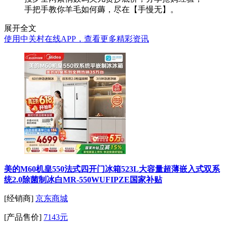
手把手教你羊毛如何薅，尽在【手慢无】。
展开全文
使用中关村在线APP，查看更多精彩资讯
美的M60机皇550法式四开门冰箱523L大容量超薄嵌入式双系
统2.0除菌制冰白MR-550WUFIPZE国家补贴
[经销商]
京东商城
[产品售价]
7143元