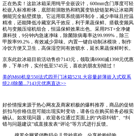
正在热卖！这款冰箱采用纯平全嵌设计，600mm含门厚度可轻
松嵌入标准柜体，底部前洄散热和鸥翼变轨铰链架构让冰箱两
侧能完全贴壁摆放。它运用双系统循环制冷，减少串味且控温
精准，还能降低冷藏室风干效应，利于果蔬保鲜。搭载变频风
机与变频压缩机组合，恒温保鲜效果出色。采用PST+全净健
康科技，9分钟内急速净味，除菌除病毒率达99.999%，除三
甲胺率99.2%，有效减少异味。内置一键自动制冰模块，制作
冷饮方便又卫生，高保湿空间有效锁水，延长果蔬保鲜时长。
京东此款冰箱目前活动售价7143元，领取满6900减1398元优惠
券，下单1件，实付低至5745元，喜欢的朋友别错过！
美的M60机皇550法式四开门冰箱523L大容量超薄嵌入式双系
统2.0除菌...
7143元
优惠直达>>
好价情报来源于热心网友及商家积极的爆料推荐，商品的促销
折扣与价格信息可能出现实时变动，请各位在购买前务必核实
确认。如发现问题，欢迎各位通过页面上的“内容纠错”、“纠
错与问题建议”或直接发表“评论”等方式进行反馈。
搜罗全网紧俏数码尖儿货抄底价，分享抢购经验，