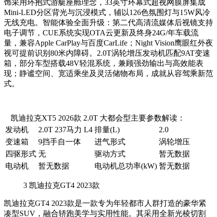
饰采用环抱式游艇座舱理念，33英寸环幕式超视网膜屏集成
Mini-LED分区背光与沉浸模式，辅以126色氛围灯与15W风冷
无线充电。智能体验全面升级：第二代高清流媒体后视镜支持
电子调节，CUE系统实现OTA云更新及终身24G/年车载流
量，兼容Apple CarPlay与百度CarLife；Night Vision鹰眼红外夜
视可提前识别80米内障碍。2.0T涡轮增压发动机匹配9AT变速
箱，部分车型搭载48V轻混系统，兼顾强劲输出与高效能表
现；静谧空间、宽适乘坐及灵活储物布局，成就从容驾乘新范
式。
凯迪拉克XT5 2026款 2.0T 大都会型主要参数解读：
发动机
2.0T 237马力 L4
排量(L)
2.0
变速箱
9挡手自一体
进气形式
涡轮增压
四驱形式
无
驱动方式
暂无数据
电动机
暂无数据
电动机总功率(kW)
暂无数据
3
凯迪拉克GT4 2023款
凯迪拉克GT4 2023款是一款专为年轻都市人群打造的豪华紧
凑型SUV，融合轿跑美学与实用性能。其采用全新光棱切割