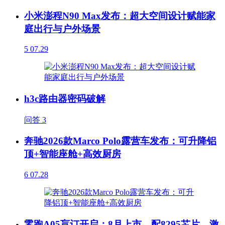
小米澎程N90 Max发布：超大空间设计赋能家
庭出行与户外场景
5
07.29
h3c路由器密码破解
问答
3
奔驰2026款Marco Polo露营车发布：可升降铝
顶+智能座舱+高效厨房
6
07.28
零跑A05盲订开启：8月上市，配8295芯片、激