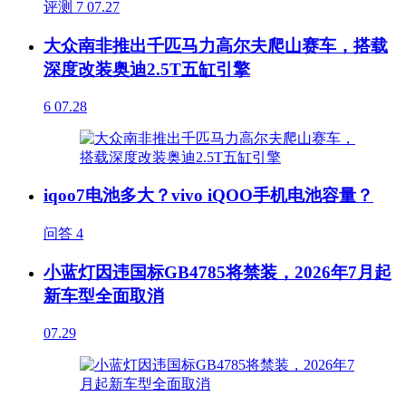
评测
7
07.27
大众南非推出千匹马力高尔夫爬山赛车，搭载
深度改装奥迪2.5T五缸引擎
6
07.28
iqoo7电池多大？vivo iQOO手机电池容量？
问答
4
小蓝灯因违国标GB4785将禁装，2026年7月起
新车型全面取消
07.29