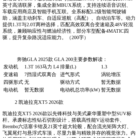
英寸高清联屏，集成全新MBUX系统，支持连续语音识别、
车载应用商店及智能手机互联。全系标配L2级智能驾驶辅
助，涵盖主动刹车、自适应巡航（高配）、自动泊车等。动力
提供1.3T与2.0T两种选择，匹配高效双离合变速箱及48V轻混
系统，兼顾响应性与燃油经济性，部分车型配备4MATIC四
驱，提升复杂路况适应能力。（200字）
奔驰GLA 2025款 GLA 200主要参数解读：
发动机
1.3T 163马力 L4
排量(L)
1.3
变速箱
7挡湿式双离合
进气形式
涡轮增压
四驱形式
无
驱动方式
暂无数据
电动机
暂无数据
电动机总功率(kW)
暂无数据
2
凯迪拉克XT5 2026款
凯迪拉克XT5 2026款以先锋科技与美式豪华重塑中型SUV标
杆。承袭标志性钻石切割设计，搭载高性能V运动套件、
Brembo六活塞卡钳及21英寸超大轮毂，配合流光矩阵大灯、
飞翼尾灯与悬浮式车顶，尽显力量与精致并存的视觉张力。内