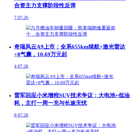
合资主力支撑阶段性反弹
7
07.26
奇瑞风云A9上市：全系655km续航+激光雷达
+8气囊，10.69万元起
4
07.26
雷军回应小米增程SUV技术争议：大电池+低油
耗，主打一周一充与长途无忧
8
07.26