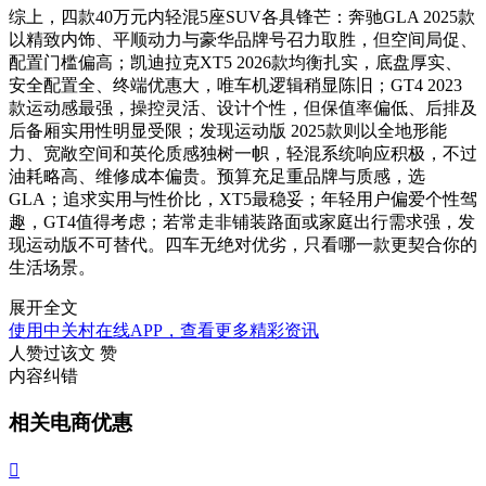
综上，四款40万元内轻混5座SUV各具锋芒：奔驰GLA 2025款
以精致内饰、平顺动力与豪华品牌号召力取胜，但空间局促、
配置门槛偏高；凯迪拉克XT5 2026款均衡扎实，底盘厚实、
安全配置全、终端优惠大，唯车机逻辑稍显陈旧；GT4 2023
款运动感最强，操控灵活、设计个性，但保值率偏低、后排及
后备厢实用性明显受限；发现运动版 2025款则以全地形能
力、宽敞空间和英伦质感独树一帜，轻混系统响应积极，不过
油耗略高、维修成本偏贵。预算充足重品牌与质感，选
GLA；追求实用与性价比，XT5最稳妥；年轻用户偏爱个性驾
趣，GT4值得考虑；若常走非铺装路面或家庭出行需求强，发
现运动版不可替代。四车无绝对优劣，只看哪一款更契合你的
生活场景。
展开全文
使用中关村在线APP，查看更多精彩资讯
人赞过该文
赞
内容纠错
相关电商优惠
