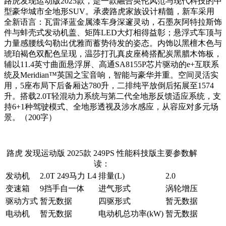
路虎发现运动版2025款，是一款融合英伦风范与现代科技的中
型豪华城市全地形SUV。承袭路虎家族设计精髓，新车采用
全新语言：瓦雷泽蓝金属漆车身深邃灵动，石墨灰阿特拉斯饰
件与蚌壳式发动机盖、矩阵LED大灯相得益彰；悬浮式车顶与
力量感腰线勾勒出优雅而蓄势待发的姿态。内饰以黑檀木色与
琥珀褐色双配色呈现，温莎打孔真皮座椅搭配炭黑腊木饰板，
辅以11.4英寸曲面悬浮屏、高通SA8155P芯片驱动的e+互联系
统及Meridian™英国之宝音响，智能与豪华并重。空间灵活实
用，5座布局下后备厢达780升，二排纯平放倒后拓展至1574
升。搭载2.0T轻混动力系统与第二代全地形反馈适应系统，支
持6+1种驾驶模式、全地形透视及涉水感应，从容应对多元场
景。（200字）
路虎 发现运动版 2025款 249PS 性能科技版主要参数解
读：
发动机
2.0T 249马力 L4
排量(L)
2.0
变速箱
9挡手自一体
进气形式
涡轮增压
驱动方式
暂无数据
四驱形式
暂无数据
电动机
暂无数据
电动机总功率(kW)
暂无数据