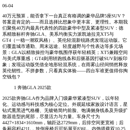
06-04
40万元预算，能否拿下一台真正有格调的豪华品牌5座SUV？
答案是肯定的——而且选择比想象中更丰富、更理性。本期我
们聚焦40万内最具代表性的四款豪华中型及紧凑型SUV：德
系精致标杆奔驰GLA、美系均衡实力派凯迪拉克XT5与
GT4（一稳一潮双风格）、英伦轻混新锐路虎发现运动版。它
们覆盖城市通勤、周末远途、轻度越野与个性表达等多元场
景：GLA以精致操控与豪华氛围俘获年轻精英；XT5兼顾空间
与美式厚重感；GT4则用轿跑线条和后驱基因打破SUV刻板印
象；发现运动版凭借全地形轻混系统，在雨雾山径间悄然释放
英伦韧性。不拼参数，只看真实体验——四台车谁更值得你掏
空钱包？
1
奔驰GLA 2025款
2025款奔驰GLA作为品牌入门级豪华紧凑型SUV，以年轻
化、运动感与科技感为核心定位。外观延续家族设计语言，星
钻式熏黑进气格栅、无镀铬简约前脸、饱满侧身线条及升级扩
散器造型的尾部，尽显活力与力量。车身尺寸为
4427×1834×1610mm，轴距达2729mm，后排空间更宽裕；后
备厢容积421L，放倒座椅后可拓展至836L。内饰搭载双10.25