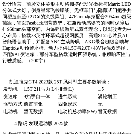
设计语言，前脸立体菱形主动格栅搭配发光徽标与Matrix LED
分体式大灯，侧身星际飞梭腰线、无框车门与隐藏式门把手共
同塑造低至0.27Cd的流线风阻。4762mm车身配合2954mm越级
轴距，辅以Fastback溜背造型，在兼顾动感姿态的同时保障后
排958mm头部空间。内饰延续游艇式豪华理念，以驾驶者为中
心布局，搭载33英寸环幕式超视网膜屏、高通8155芯片及AI
智能语音助手，并配备ANC主动降噪、AKG录音棚级音响与
Haptic振动预警座椅。动力提供1.5T与2.0T+48V轻混双选择，
匹配9AT变速箱，部分车型搭载适时四驱系统，兼顾响应性与
行驶质感。（200字）
凯迪拉克GT4 2023款 25T 风尚型主要参数解读：
发动机
1.5T 211马力 L4
排量(L)
1.5
变速箱
9挡手自一体
进气形式
涡轮增压
驱动方式
前置前驱
四驱形式
无
电动机
暂无数据
电动机总功率(kW)
暂无数据
4
路虎 发现运动版 2025款