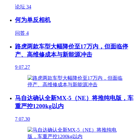
论坛
34
何为单反相机
问答
4
路虎两款车型大幅降价至17万内，但面临停
产、高维修成本与新能源冲击
9
07.27
马自达确认全新MX-5（NE）将推纯电版，车
重严控1200kg以内
7
07.30