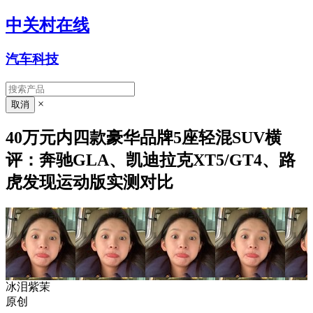
中关村在线
汽车科技
×
40万元内四款豪华品牌5座轻混SUV横
评：奔驰GLA、凯迪拉克XT5/GT4、路
虎发现运动版实测对比
冰泪紫茉
原创