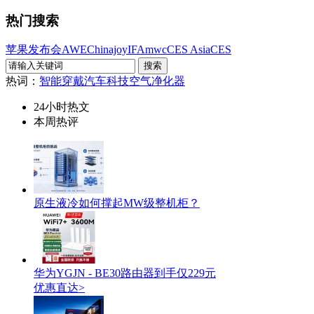
热门搜索
苹果发布会
AWE
Chinajoy
IFA
mwc
CES Asia
CES
热词：
智能穿戴
汽车科技
空气净化器
24小时热文
本周热评
原生液冷如何撑起MW级整机柜？
华为YGJN - BE30路由器到手仅229元
优惠直达>