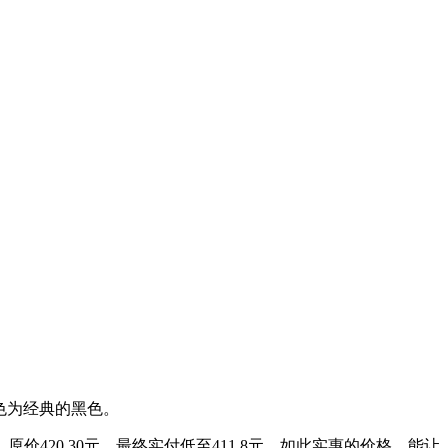
颜色为经典的黑色。
原价420.30元，最终实付低至411.8元。如此实惠的价格，能让