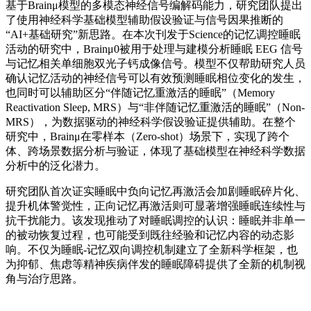
基于Brainμ模型的多模态神经信号编解码能力，研究团队提出
了使用神经科学基础模型辅助假设验证与信号因果推断的
“AI+基础研究”新思路。在本次刊发于Science的记忆调控睡眠
活动的研究中，Brainμ0被用于处理与建模分析睡眠 EEG 信号
与记忆相关单细胞双光子钙成像信号。模型不仅帮助研究人员
确认记忆活动的神经信号可以有效预测睡眠相位变化的发生，
也同时可以辅助区分“伴随记忆重激活的睡眠”（Memory
Reactivation Sleep, MRS）与“非伴随记忆重激活的睡眠”（Non-
MRS），为数据驱动的神经科学假设验证提供辅助。在整个
研究中，Brainμ在零样本（Zero-shot）场景下，实现了跨个
体、跨场景数据分析与验证，体现了基础模型在神经科学数据
分析中的泛化潜力。
研究团队首次证实睡眠中负向记忆再激活会加剧睡眠碎片化、
提升机体警觉性，正向记忆再激活则可显著增强睡眠连续性与
抗干扰能力。该发现推动了对睡眠调控的认识：睡眠并非单一
的被动恢复过程，也可能受到既往经验和记忆内容的动态影
响。不仅为睡眠-记忆双向调控机制建立了全新科学框架，也
为抑郁、焦虑等精神疾病伴发的睡眠障碍提供了全新的机制视
角与治疗思路。