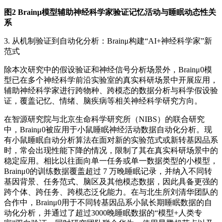
图2 Brainμ模型辅助神经科学家验证记忆活动与睡眠动态性关
系
3.
从机制验证到自动化分析：Brainμ构建“AI+神经科学家”新
范式
除本次研究中的假设验证和神经信号分析场景外，Brainμ0模
型已在多个神经科学前沿实验室的真实科研场景中开展应用，
辅助神经科学家进行跨物种、跨模态的数据分析与科学假设验
证，覆盖记忆、情绪、脑疾病等相关神经科学研究方向。
在智源研究院与北京生命科学研究所（NIBS）的联合研究
中，Brainμ0被应用于小鼠睡眠神经活动数据自动化分析。现
有小鼠睡眠自动分析算法在面对新的实验范式或新转基因品系
时，常会出现性能下降的情况，限制了其在真实科研场景中的
稳定应用。相比以往面向单一任务或单一数据类型的小模型，
Brainμ0的训练数据覆盖超过 7 万晚睡眠记录，并纳入不同转
基因背景、任务范式、脑区及其他模态数据，因此具备更强的
跨个体、跨任务、跨模态泛化能力。在与北生所刘清华团队的
合作中，Brainμ0用于不同转基因品系小鼠长期睡眠数据的自
动化分析，并通过了超过3000晚睡眠数据的“模型+人类专