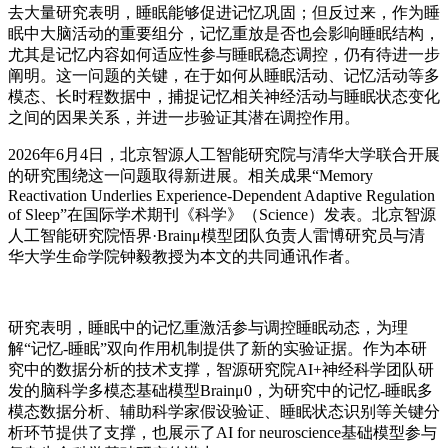
去大量研究表明，睡眠能够促进记忆巩固；但反过来，作为睡
眠中大脑活动的重要组分，记忆重放是否也会影响睡眠结构，
尤其是记忆内容如何适应性参与睡眠稳态调控，仍有待进一步
阐明。这一问题的关键，在于如何从睡眠活动、记忆活动等多
模态、长时程数据中，捕捉记忆相关神经活动与睡眠状态变化
之间的因果关系，并进一步验证其潜在调控作用。
2026年6月4日，北京智源人工智能研究院与清华大学联合开展
的研究围绕这一问题取得新进展。相关成果“Memory
Reactivation Underlies Experience-Dependent Adaptive Regulation
of Sleep”在国际学术期刊《科学》（Science）发表。北京智源
人工智能研究院悟界·Brainμ模型团队负责人雷博研究员与清
华大学生命学院钟毅教授为本文的共同通讯作者。
研究表明，睡眠中的记忆重激活参与调控睡眠动态，为理
解“记忆-睡眠”双向作用机制提供了新的实验证据。作为本研
究中的数据分析的技术支撑，智源研究院AI+神经科学团队研
发的脑科学多模态基础模型Brainμ0，为研究中的记忆-睡眠多
模态数据分析、辅助科学家假设验证、睡眠状态识别等关键分
析环节提供了支撑，也展示了AI for neuroscience基础模型参与