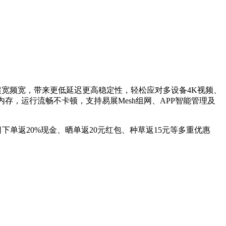
及320MHz超宽频宽，带来更低延迟更高稳定性，轻松应对多设备4K视频、
存，运行流畅不卡顿，支持易展Mesh组网、APP智能管理及
至5日下单返20%现金、晒单返20元红包、种草返15元等多重优惠