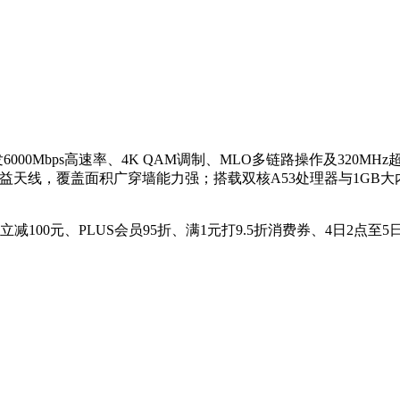
支持双频并发6000Mbps高速率、4K QAM调制、MLO多链路操作
益天线，覆盖面积广穿墙能力强；搭载双核A53处理器与1GB大内
、立减100元、PLUS会员95折、满1元打9.5折消费券、4日2点