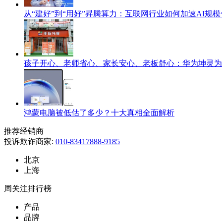
从“建好”到“用好”昇腾算力：互联网行业如何加速AI规
孩子开心、老师省心、家长安心、老板舒心：华为坤灵为
鸿蒙电脑被低估了多少？十大真相全面解析
推荐经销商
投诉欺诈商家:
010-83417888-9185
北京
上海
周关注排行榜
产品
品牌