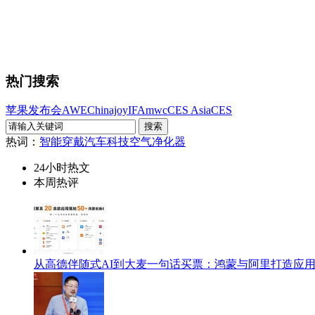
热门搜索
苹果发布会
AWE
Chinajoy
IFA
mwc
CES Asia
CES
热词：
智能穿戴
汽车科技
空气净化器
24小时热文
本周热评
从高德伴随式AI到大麦一句话买票：鸿蒙与阿里打造应