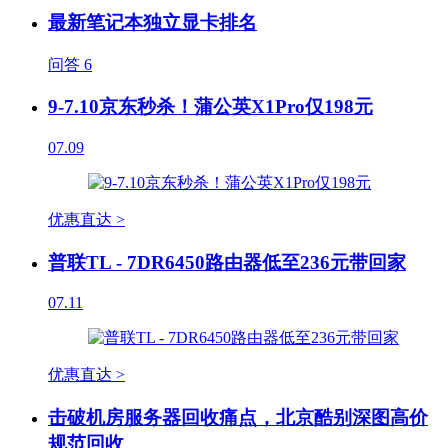
最新笔记本独立显卡排名
问答
6
9-7.10京东秒杀！蒲公英X1Pro仅198元
07.09
优惠直达 >
普联TL - 7DR6450路由器低至236元带回家
07.11
优惠直达 >
击破机房服务器回收痛点，北京酷别深图高价
规范回收