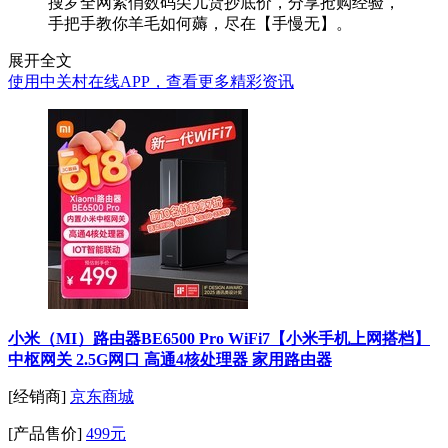
搜罗全网紧俏数码尖儿货抄底价，分享抢购经验，
手把手教你羊毛如何薅，尽在【手慢无】。
展开全文
使用中关村在线APP，查看更多精彩资讯
小米（MI）路由器BE6500 Pro WiFi7【小米手机上网搭档】
中枢网关 2.5G网口 高通4核处理器 家用路由器
[经销商]
京东商城
[产品售价]
499元