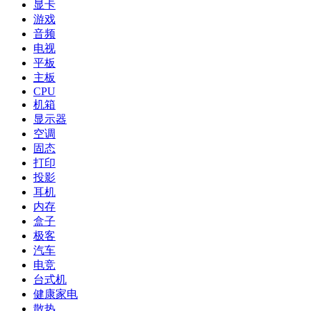
显卡
游戏
音频
电视
平板
主板
CPU
机箱
显示器
空调
固态
打印
投影
耳机
内存
盒子
极客
汽车
电竞
台式机
健康家电
散热