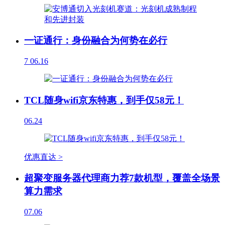
一证通行：身份融合为何势在必行
7
06.16
TCL随身wifi京东特惠，到手仅58元！
06.24
优惠直达 >
超聚变服务器代理商力荐7款机型，覆盖全场景
算力需求
07.06