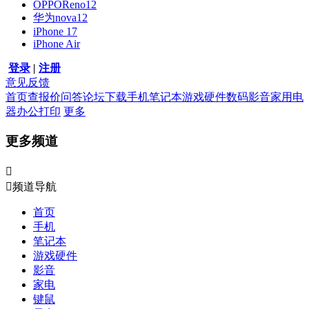
OPPOReno12
华为nova12
iPhone 17
iPhone Air
登录
|
注册
意见反馈
首页
查报价
问答
论坛
下载
手机
笔记本
游戏硬件
数码影音
家用电
器
办公打印
更多
更多频道


频道导航
首页
手机
笔记本
游戏硬件
影音
家电
键鼠