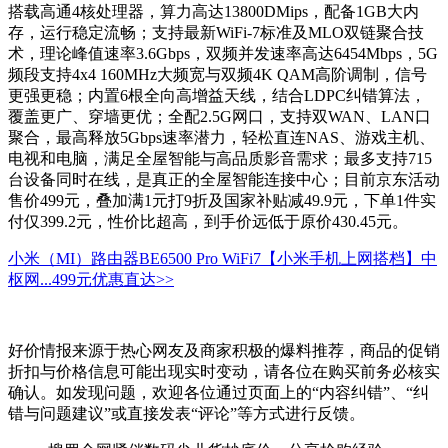
搭载高通4核处理器，算力高达13800DMips，配备1GB大内
存，运行稳定流畅；支持最新WiFi-7标准及MLO双链聚合技
术，理论峰值速率3.6Gbps，双频并发速率高达6454Mbps，5G
频段支持4x4 160MHz大频宽与双频4K QAM高阶调制，信号
更强更稳；内置6根全向高增益天线，结合LDPC纠错算法，
覆盖更广、穿墙更优；全配2.5G网口，支持双WAN、LAN口
聚合，最高释放5Gbps速率潜力，轻松直连NAS、游戏主机、
电视和电脑，满足全屋智能与高品质影音需求；最多支持715
台设备同时在线，是真正的全屋智能连接中心；目前京东活动
售价499元，叠加满1元打9折及国家补贴减49.9元，下单1件实
付仅399.2元，性价比超高，到手价远低于原价430.45元。
小米（MI）路由器BE6500 Pro WiFi7【小米手机上网搭档】中
枢网...
499元
优惠直达>>
好价情报来源于热心网友及商家积极的爆料推荐，商品的促销
折扣与价格信息可能出现实时变动，请各位在购买前务必核实
确认。如发现问题，欢迎各位通过页面上的“内容纠错”、“纠
错与问题建议”或直接发表“评论”等方式进行反馈。