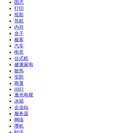
固态
打印
投影
耳机
内存
盒子
极客
汽车
电竞
台式机
健康家电
散热
安防
商显
HIFI
激光电视
冰箱
企业站
服务器
网络
攒机
时讯