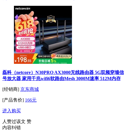
磊科（netcore）N30PRO AX3000无线路由器 5G双频穿墙信
号放大器 家用千兆wifi6软路由Mesh 3000M速率 512M内存
[经销商]
京东商城
[产品售价]
166元
进入购买
人赞过该文
赞
内容纠错