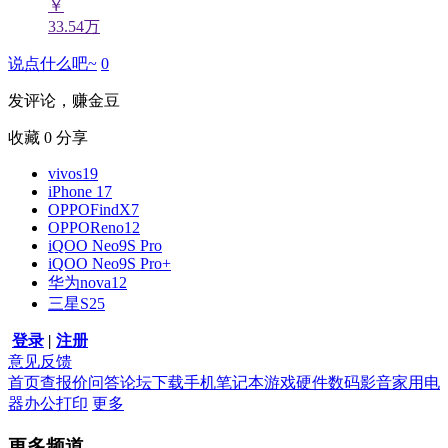
￥
33.54万
说点什么吧~
0
发评论，赚金豆
收藏
0
分享
vivos19
iPhone 17
OPPOFindX7
OPPOReno12
iQOO Neo9S Pro
iQOO Neo9S Pro+
华为nova12
三星S25
登录
|
注册
意见反馈
首页
查报价
问答
论坛
下载
手机
笔记本
游戏硬件
数码影音
家用电
器
办公打印
更多
更多频道