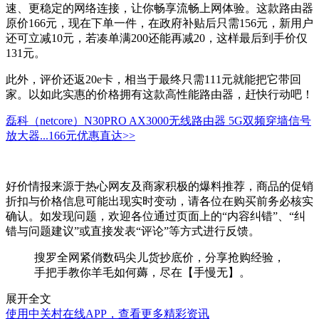
速、更稳定的网络连接，让你畅享流畅上网体验。这款路由器
原价166元，现在下单一件，在政府补贴后只需156元，新用户
还可立减10元，若凑单满200还能再减20，这样最后到手价仅
131元。
此外，评价还返20e卡，相当于最终只需111元就能把它带回
家。以如此实惠的价格拥有这款高性能路由器，赶快行动吧！
磊科（netcore）N30PRO AX3000无线路由器 5G双频穿墙信号
放大器...
166元
优惠直达>>
好价情报来源于热心网友及商家积极的爆料推荐，商品的促销
折扣与价格信息可能出现实时变动，请各位在购买前务必核实
确认。如发现问题，欢迎各位通过页面上的“内容纠错”、“纠
错与问题建议”或直接发表“评论”等方式进行反馈。
搜罗全网紧俏数码尖儿货抄底价，分享抢购经验，
手把手教你羊毛如何薅，尽在【手慢无】。
展开全文
使用中关村在线APP，查看更多精彩资讯