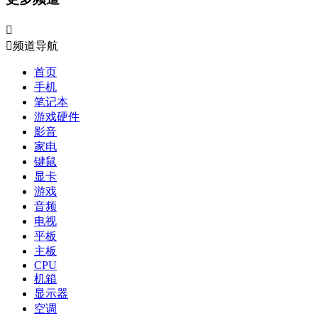


频道导航
首页
手机
笔记本
游戏硬件
影音
家电
键鼠
显卡
游戏
音频
电视
平板
主板
CPU
机箱
显示器
空调