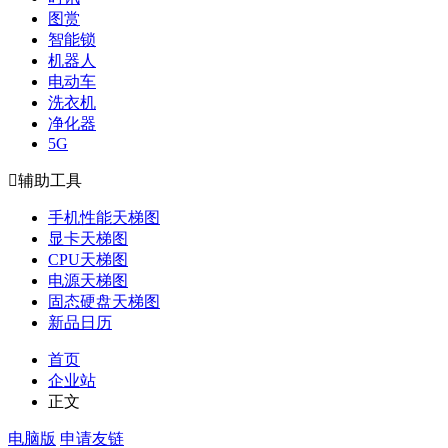
图赏
智能锁
机器人
电动车
洗衣机
净化器
5G

辅助工具
手机性能天梯图
显卡天梯图
CPU天梯图
电源天梯图
固态硬盘天梯图
新品日历
首页
企业站
正文
电脑版
申请友链