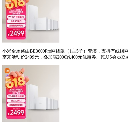
小米全屋路由BE3600Pro网线版（1主5子）套装，支持有线
京东活动价2499元，叠加满2000减400元优惠券、PLUS会