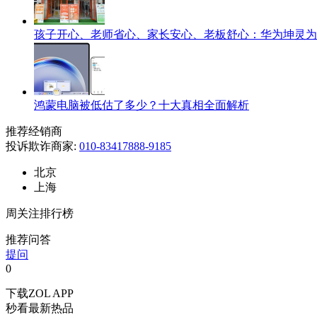
孩子开心、老师省心、家长安心、老板舒心：华为坤灵为
鸿蒙电脑被低估了多少？十大真相全面解析
推荐经销商
投诉欺诈商家:
010-83417888-9185
北京
上海
周关注排行榜
推荐问答
提问
0
下载ZOL APP
秒看最新热品