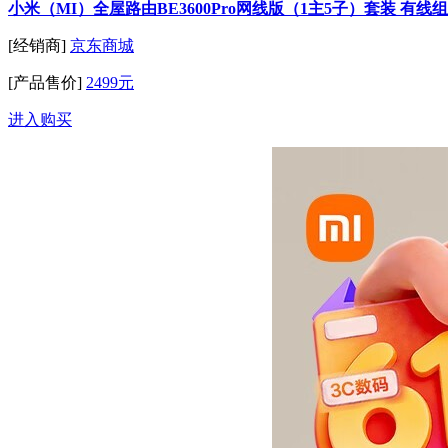
小米（MI）全屋路由BE3600Pro网线版（1主5子）套装 有线组网 
[经销商]
京东商城
[产品售价]
2499元
进入购买