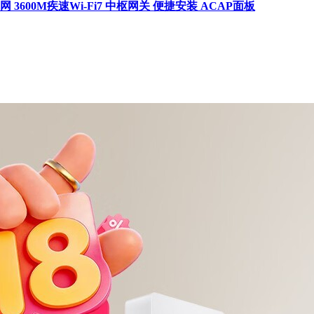
3600M疾速Wi-Fi7 中枢网关 便捷安装 ACAP面板