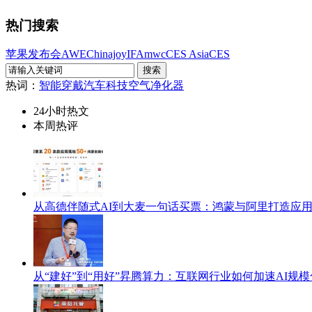
热门搜索
苹果发布会
AWE
Chinajoy
IFA
mwc
CES Asia
CES
热词：
智能穿戴
汽车科技
空气净化器
24小时热文
本周热评
从高德伴随式AI到大麦一句话买票：鸿蒙与阿里打造应
从“建好”到“用好”昇腾算力：互联网行业如何加速AI规