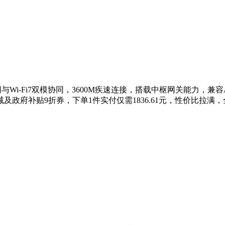
组网与Wi-Fi7双模协同，3600M疾速连接，搭载中枢网关能力
员立减及政府补贴9折券，下单1件实付仅需1836.61元，性价比拉