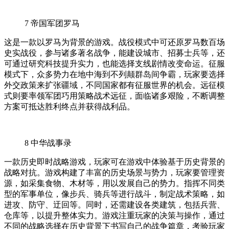
7
帝国军团罗马
这是一款以罗马为背景的游戏。战役模式中可还原罗马数百场
史实战役，参与诸多著名战争，能建设城市、招募士兵等，还
可通过研究科技提升实力，也能选择支线剧情改变命运。征服
模式下，众多势力在地中海到不列颠群岛间争霸，玩家要选择
外交政策来扩张疆域，不同国家都有征服世界的机会。远征模
式则要率领军团巧用策略战术远征，面临诸多艰险，不断调整
方案可抵达胜利终点并获得战利品。
8
中华战事录
一款历史即时战略游戏，玩家可在游戏中体验基于历史背景的
战略对抗。游戏构建了丰富的历史场景与势力，玩家要管理资
源，如采集食物、木材等，用以发展自己的势力。指挥不同类
型的军事单位，像步兵、骑兵等进行战斗，制定战术策略，如
进攻、防守、迂回等。同时，还需建设各类建筑，包括兵营、
仓库等，以提升整体实力。游戏注重玩家的决策与操作，通过
不同的战略选择在历史背景下书写自己的战争篇章，考验玩家