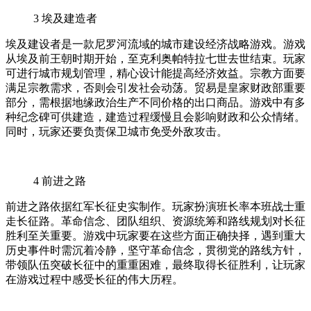
3
埃及建造者
埃及建设者是一款尼罗河流域的城市建设经济战略游戏。游戏
从埃及前王朝时期开始，至克利奥帕特拉七世去世结束。玩家
可进行城市规划管理，精心设计能提高经济效益。宗教方面要
满足宗教需求，否则会引发社会动荡。贸易是皇家财政部重要
部分，需根据地缘政治生产不同价格的出口商品。游戏中有多
种纪念碑可供建造，建造过程缓慢且会影响财政和公众情绪。
同时，玩家还要负责保卫城市免受外敌攻击。
4
前进之路
前进之路依据红军长征史实制作。玩家扮演班长率本班战士重
走长征路。革命信念、团队组织、资源统筹和路线规划对长征
胜利至关重要。游戏中玩家要在这些方面正确抉择，遇到重大
历史事件时需沉着冷静，坚守革命信念，贯彻党的路线方针，
带领队伍突破长征中的重重困难，最终取得长征胜利，让玩家
在游戏过程中感受长征的伟大历程。