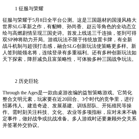
1
征服与荣耀
征服与荣耀于5月8日全平台公测。这是三国题材的国漫风格大
世界SLG革新之作，有貂蝉、孙尚香、赵云等角色的全动态立
绘与高燃剧情呈现三国史诗。首发上线送三千连抽，签到可得
双SP神将助力开局。游戏玩法不限于传统放置卡牌，有全新
战斗机制与超强打击感，融合SLG创新玩法使策略更多样。新
人签到能领名将，连续登录有多重福利。还有多种创新玩法如
天下探索，降肝减负且富策略性，可体验多种三国战争玩法。
2
历史巨轮
Through the Ages是一款由桌游改编的益智策略游戏。它简化
整合文明元素，玩家要在近20回合、3个时代的竞争里，进行
招募伟人、建造奇迹、发展基建、训练部队、开拓殖民等操
作。需时刻关注科技、文化、农业等多项指标，应对未来不确
定事件，做好战争或抗战准备。多人游戏时还要兼顾外交关系
并签署外交协议。