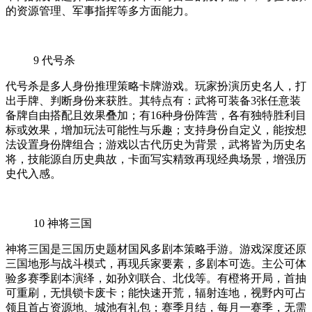
的资源管理、军事指挥等多方面能力。
9
代号杀
代号杀是多人身份推理策略卡牌游戏。玩家扮演历史名人，打
出手牌、判断身份来获胜。其特点有：武将可装备3张任意装
备牌自由搭配且效果叠加；有16种身份阵营，各有独特胜利目
标或效果，增加玩法可能性与乐趣；支持身份自定义，能按想
法设置身份牌组合；游戏以古代历史为背景，武将皆为历史名
将，技能源自历史典故，卡面写实精致再现经典场景，增强历
史代入感。
10
神将三国
神将三国是三国历史题材国风多剧本策略手游。游戏深度还原
三国地形与战斗模式，再现兵家要素，多剧本可选。主公可体
验多赛季剧本演绎，如孙刘联合、北伐等。有橙将开局，首抽
可重刷，无惧锁卡废卡；能快速开荒，辐射连地，视野内可占
领且首占资源地、城池有礼包；赛季月结，每月一赛季，无需