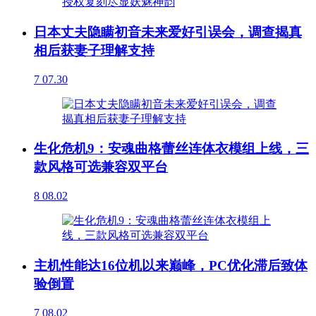
日本丈夫隐瞒初音未来爱好引误会，调查揭真
相后获妻子理解支持
7
07.30
生化危机9：安魂曲格蕾丝连体衣模组上线，三
款风格可选兼容双平台
8
08.02
主机性能达16位机以来巅峰，PC优化滞后致体
验倒置
7
08.02