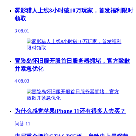
雾影猎人上线8小时破10万玩家，首发福利限时
领取
3
08.01
冒险岛怀旧服开服首日服务器拥堵，官方致歉
并紧急优化
4
08.03
为什么感觉苹果iPhone 11还有很多人去买？
问答
11