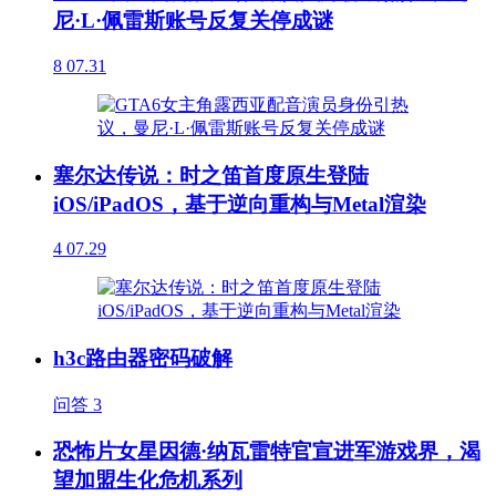
尼·L·佩雷斯账号反复关停成谜
8
07.31
塞尔达传说：时之笛首度原生登陆
iOS/iPadOS，基于逆向重构与Metal渲染
4
07.29
h3c路由器密码破解
问答
3
恐怖片女星因德·纳瓦雷特官宣进军游戏界，渴
望加盟生化危机系列