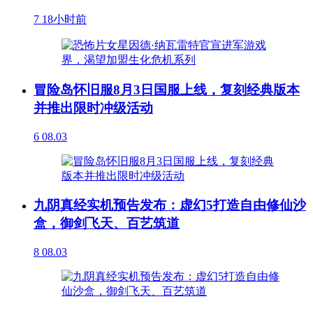
7
18小时前
冒险岛怀旧服8月3日国服上线，复刻经典版本
并推出限时冲级活动
6
08.03
九阴真经实机预告发布：虚幻5打造自由修仙沙
盒，御剑飞天、百艺筑道
8
08.03