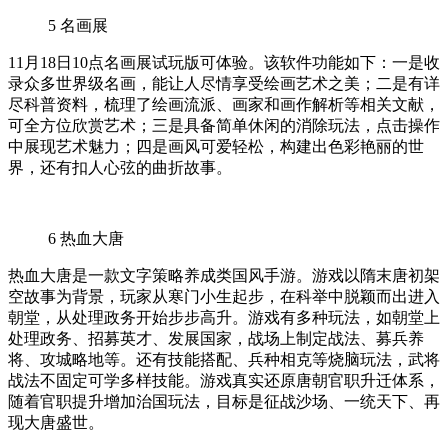
5
名画展
11月18日10点名画展试玩版可体验。该软件功能如下：一是收
录众多世界级名画，能让人尽情享受绘画艺术之美；二是有详
尽科普资料，梳理了绘画流派、画家和画作解析等相关文献，
可全方位欣赏艺术；三是具备简单休闲的消除玩法，点击操作
中展现艺术魅力；四是画风可爱轻松，构建出色彩艳丽的世
界，还有扣人心弦的曲折故事。
6
热血大唐
热血大唐是一款文字策略养成类国风手游。游戏以隋末唐初架
空故事为背景，玩家从寒门小生起步，在科举中脱颖而出进入
朝堂，从处理政务开始步步高升。游戏有多种玩法，如朝堂上
处理政务、招募英才、发展国家，战场上制定战法、募兵养
将、攻城略地等。还有技能搭配、兵种相克等烧脑玩法，武将
战法不固定可学多样技能。游戏真实还原唐朝官职升迁体系，
随着官职提升增加治国玩法，目标是征战沙场、一统天下、再
现大唐盛世。