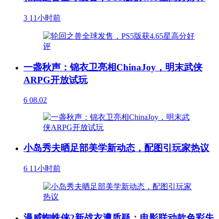
3
11小时前
一盏秋声：锦衣卫亮相ChinaJoy，明末武侠
ARPG开放试玩
6
08.02
小岛秀夫晒足部美学新动态，配图引玩家热议
6
11小时前
漫威蜘蛛侠2新战衣遭质疑：电影联动款色彩失