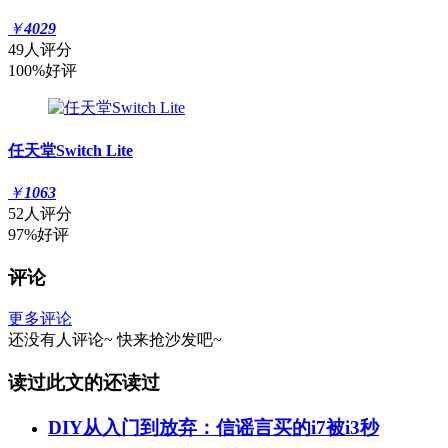
￥
4029
49人评分
100%好评
任天堂Switch Lite
￥
1063
52人评分
97%好评
评论
更多评论
还没有人评论~
快来
抢沙发
吧~
读过此文的还读过
DIY从入门到放弃：信谣言买的i7被i3秒