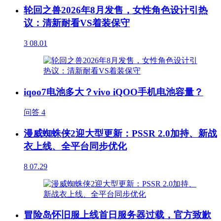
轮回之兽2026年8月发售，女性角色设计引热
议：清新耐看VS着装保守
3
08.01
iqoo7电池多大？vivo iQOO手机电池容量？
问答
4
漫威蜘蛛侠2迎大型更新：PSSR 2.0加持、新战
衣上线、全平台同步优化
8
07.29
冒险岛怀旧服上线首日服务器过载，官方致歉