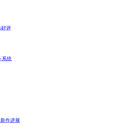
%好评
斗系统
及新作进展