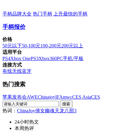
手柄品牌大全
热门手柄
上升最快的手柄
手柄报价
价格
50元以下
50-100元
100-200元
200元以上
适用平台
PS4
Xbox One
PS3
Xbox360
PC
手机/平板
连接方式
有线
无线
蓝牙
热门搜索
苹果发布会
AWE
Chinajoy
IFA
mwc
CES Asia
CES
热词：
ChinaJoy
倩女幽魂
天龙八部3
24小时热文
本周热评