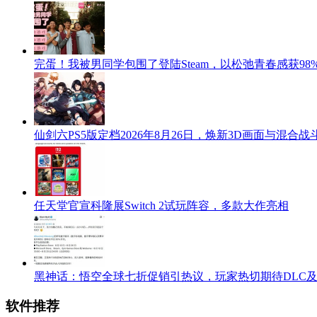
完蛋！我被男同学包围了登陆Steam，以松弛青春感获98
仙剑六PS5版定档2026年8月26日，焕新3D画面与混合战
任天堂官宣科隆展Switch 2试玩阵容，多款大作亮相
黑神话：悟空全球七折促销引热议，玩家热切期待DLC
软件推荐