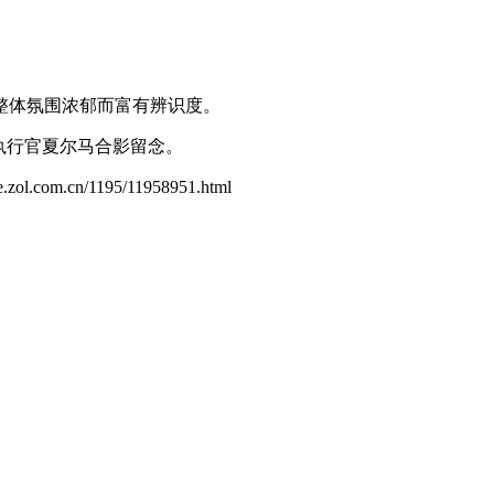
整体氛围浓郁而富有辨识度。
执行官夏尔马合影留念。
me.zol.com.cn/1195/11958951.html