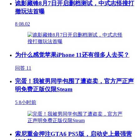
诡影藏锋8月7日开启删档测试，中式志怪搜打
撤玩法首曝
8
08.02
为什么感觉苹果iPhone 11还有很多人去买？
问答
11
完蛋！我被男同学包围了遭盗卖，官方严正声
明免费正版仅限Steam
5
8小时前
索尼重金押注GTA6 PS5版，启动史上最强营