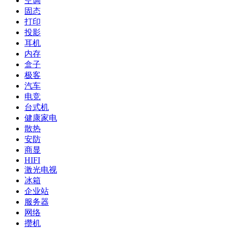
空调
固态
打印
投影
耳机
内存
盒子
极客
汽车
电竞
台式机
健康家电
散热
安防
商显
HIFI
激光电视
冰箱
企业站
服务器
网络
攒机