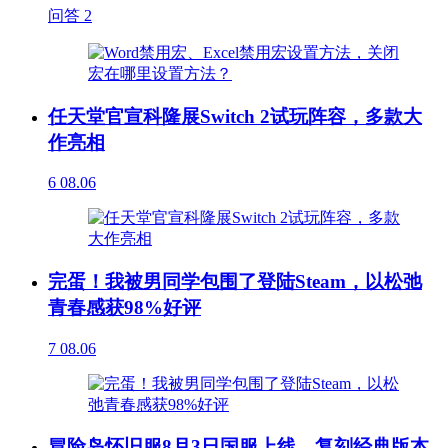
问答
2
任天堂官宣科隆展Switch 2试玩阵容，多款大
作亮相
6
08.06
完蛋！我被男同学包围了登陆Steam，以松弛
青春感获98%好评
7
08.06
冒险岛怀旧服8月3日国服上线，复刻经典版本