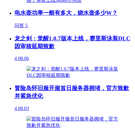
电水壶功率一般有多大，烧水壶多少W？
问答
5
龙之剑：觉醒1.0.7版本上线，赛里斯泳装DLC
因审核延期致歉
4
08.06
冒险岛怀旧服开服首日服务器拥堵，官方致歉
并紧急优化
4
08.03