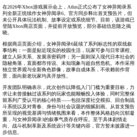
在2026年Xbox游戏展示会上，Atlus正式公布了女神异闻录系
列全新正统续作女神异闻录6。官方同步释出首支预告片，但
未公开具体玩法机制、故事设定或系统细节。目前，该游戏已
登陆Xbox商店页面，并提前开放预览，部分基础信息随之揭
晓。
根据商店页面介绍，女神异闻录6延续了系列标志性的双线叙
事结构：一面是贴近现实的校园生活，玩家可参与日常课程、
建立人际关系、发展亲密羁绊；另一面则深入现代日本社会的
隐秘角落，直面都市传说、未知现象与超自然危机。本作采用
独立世界观与全新角色群像，故事自成体系，不依赖前作背
景，面向新老玩家均具开放性。
开发团队明确表示，此次创作以降低入门门槛为重要目标，力
求让未曾接触过该系列的玩家也能顺畅投入体验，同时完整保
留系列广受认可的核心特质——包括深度社交模拟、回合制战
斗系统以及对青春、身份与社会议题的细腻刻画。从首支预告
所呈现的视觉基调与情绪氛围来看，本作整体风格趋向沉郁凝
重，与女神异闻录3的叙事气质存在呼应。至于具体剧情走
向、战斗机制革新及系统设计等关键内容，官方暂未披露进一
步信息。