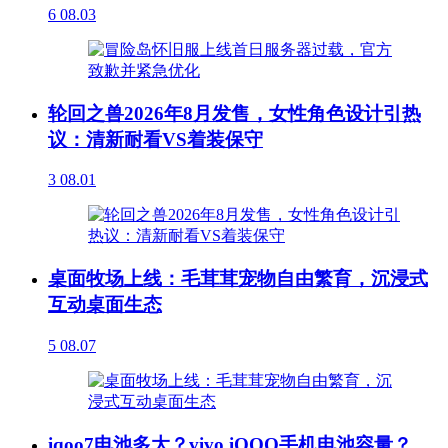
6
08.03
轮回之兽2026年8月发售，女性角色设计引热
议：清新耐看VS着装保守
3
08.01
桌面牧场上线：毛茸茸宠物自由繁育，沉浸式
互动桌面生态
5
08.07
iqoo7电池多大？vivo iQOO手机电池容量？