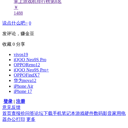
掌上游戏机排行榜第
8
名
￥
1488
说点什么吧~
0
发评论，赚金豆
收藏
0
分享
vivos19
iQOO Neo9S Pro
OPPOReno12
iQOO Neo9S Pro+
OPPOFindX7
华为nova12
iPhone Air
iPhone 17
登录
|
注册
意见反馈
首页
查报价
问答
论坛
下载
手机
笔记本
游戏硬件
数码影音
家用电
器
办公打印
更多