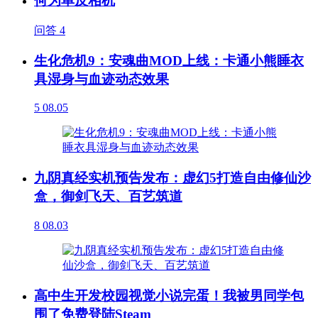
何为单反相机
问答
4
生化危机9：安魂曲MOD上线：卡通小熊睡衣
具湿身与血迹动态效果
5
08.05
九阴真经实机预告发布：虚幻5打造自由修仙沙
盒，御剑飞天、百艺筑道
8
08.03
高中生开发校园视觉小说完蛋！我被男同学包
围了免费登陆Steam