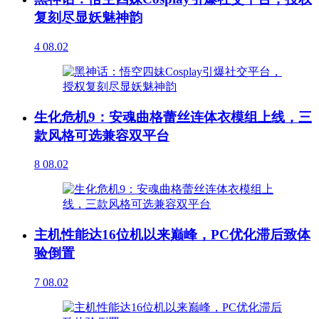
复刻尽显妖魅神韵
4
08.02
生化危机9：安魂曲格蕾丝连体衣模组上线，三
款风格可选兼容双平台
8
08.02
主机性能达16位机以来巅峰，PC优化滞后致体
验倒置
7
08.02