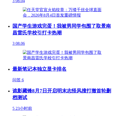
3
08.04
国产学生游戏完蛋！我被男同学包围了取景南
昌雷氏学校引打卡热潮
3
08.06
最新笔记本独立显卡排名
问答
6
诡影藏锋8月7日开启明末志怪风搜打撤首轮删
档测试
5
23小时前