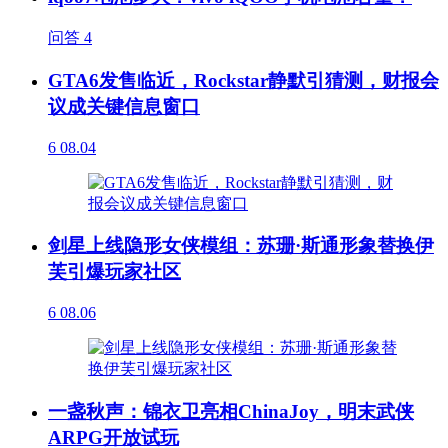
问答
4
GTA6发售临近，Rockstar静默引猜测，财报会
议成关键信息窗口
6
08.04
剑星上线隐形女侠模组：苏珊·斯通形象替换伊
芙引爆玩家社区
6
08.06
一盏秋声：锦衣卫亮相ChinaJoy，明末武侠
ARPG开放试玩