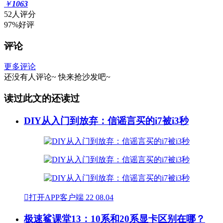
￥
1063
52人评分
97%好评
评论
更多评论
还没有人评论~
快来
抢沙发
吧~
读过此文的还读过
DIY从入门到放弃：信谣言买的i7被i3秒

打开APP客户端
22
08.04
极速鲨课堂13：10系和20系显卡区别在哪？