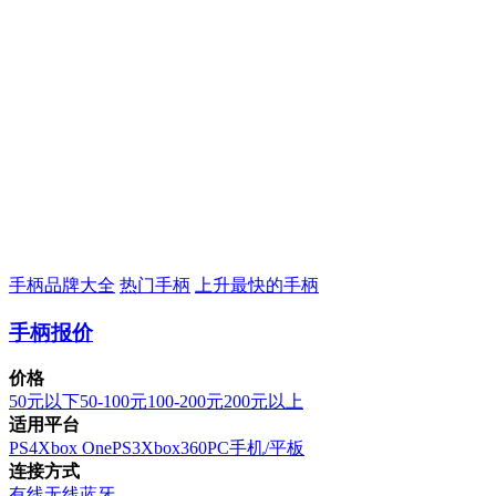
手柄品牌大全
热门手柄
上升最快的手柄
手柄报价
价格
50元以下
50-100元
100-200元
200元以上
适用平台
PS4
Xbox One
PS3
Xbox360
PC
手机/平板
连接方式
有线
无线
蓝牙