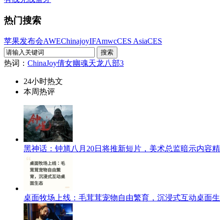
热门搜索
苹果发布会
AWE
Chinajoy
IFA
mwc
CES Asia
CES
热词：
ChinaJoy
倩女幽魂
天龙八部3
24小时热文
本周热评
黑神话：钟馗八月20日将推新短片，美术总监暗示内容
桌面牧场上线：毛茸茸宠物自由繁育，沉浸式互动桌面生