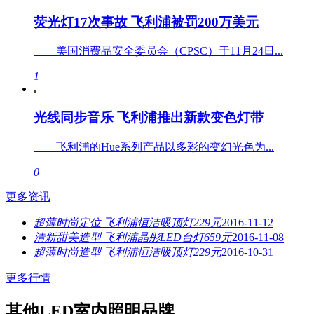
荧光灯17次事故 飞利浦被罚200万美元
美国消费品安全委员会（CPSC）于11月24日...
1
光线同步音乐 飞利浦推出新款变色灯带
飞利浦的Hue系列产品以多彩的变幻光色为...
0
更多资讯
超薄时尚定位 飞利浦恒洁吸顶灯229元
2016-11-12
清新甜美造型 飞利浦晶彤LED台灯659元
2016-11-08
超薄时尚造型 飞利浦恒洁吸顶灯229元
2016-10-31
更多行情
其他LED室内照明品牌