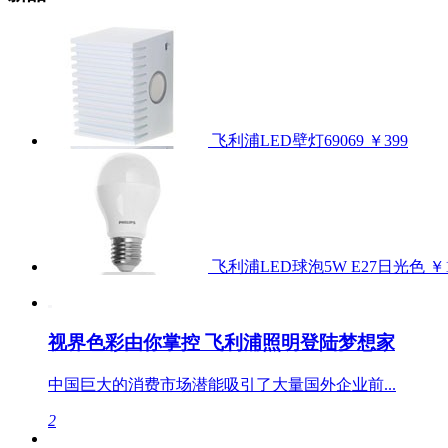
飞利浦LED壁灯69069
￥399
飞利浦LED球泡5W E27日光色
￥
视界色彩由你掌控 飞利浦照明登陆梦想家
中国巨大的消费市场潜能吸引了大量国外企业前...
2