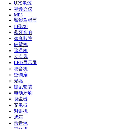
UPS电源
视频会议
MP3
智能马桶盖
电磁炉
蓝牙音响
家庭影院
破壁机
除湿机
麦克风
LED显示屏
收音机
空调扇
光驱
键鼠套装
电动牙刷
吸尘器
充电器
对讲机
烤箱
录音笔