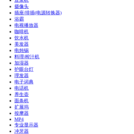
豆浆机
摄像头
插座/排插(电源转换器)
浴霸
电视播放器
咖啡机
饮水机
美发器
电炖锅
料理/榨汁机
加湿器
护眼台灯
理发器
电子词典
电话机
养生壶
面条机
扩展坞
按摩器
MP4
专业显示器
冲牙器