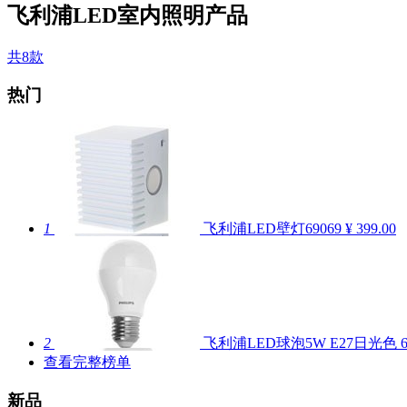
飞利浦LED室内照明产品
共8款
热门
1
飞利浦LED壁灯69069
¥ 399.00
2
飞利浦LED球泡5W E27日光色
6
查看完整榜单
新品