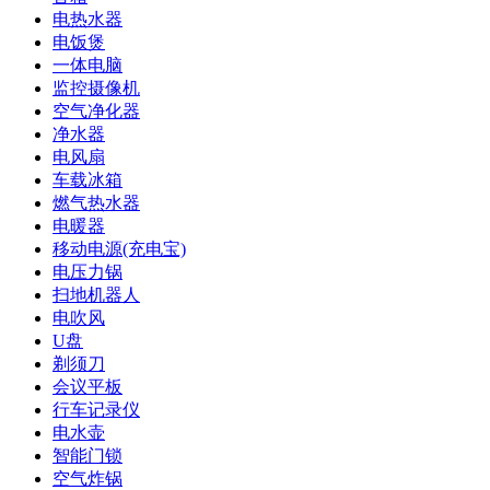
电热水器
电饭煲
一体电脑
监控摄像机
空气净化器
净水器
电风扇
车载冰箱
燃气热水器
电暖器
移动电源(充电宝)
电压力锅
扫地机器人
电吹风
U盘
剃须刀
会议平板
行车记录仪
电水壶
智能门锁
空气炸锅