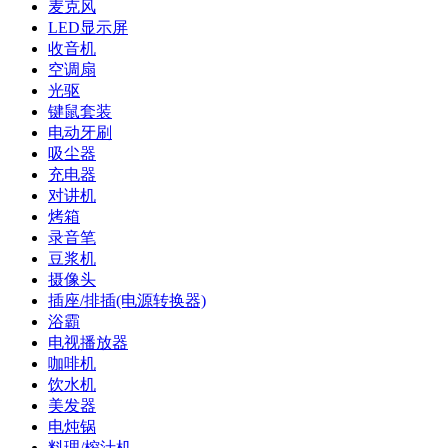
麦克风
LED显示屏
收音机
空调扇
光驱
键鼠套装
电动牙刷
吸尘器
充电器
对讲机
烤箱
录音笔
豆浆机
摄像头
插座/排插(电源转换器)
浴霸
电视播放器
咖啡机
饮水机
美发器
电炖锅
料理/榨汁机