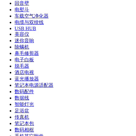
回音壁
电熨斗
车载空气净化器
电缆与双绞线
USB HUB
美容仪
迷你音响
除螨机
鼻毛修剪器
电子白板
脱毛器
酒店电视
蓝光播放器
笔记本电源适配器
数码配件
数据线
智能灯光
足浴盆
传真机
笔记本包
数码相框