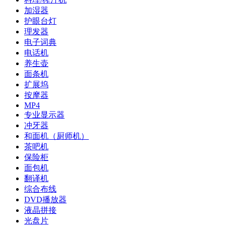
加湿器
护眼台灯
理发器
电子词典
电话机
养生壶
面条机
扩展坞
按摩器
MP4
专业显示器
冲牙器
和面机（厨师机）
茶吧机
保险柜
面包机
翻译机
综合布线
DVD播放器
液晶拼接
光盘片