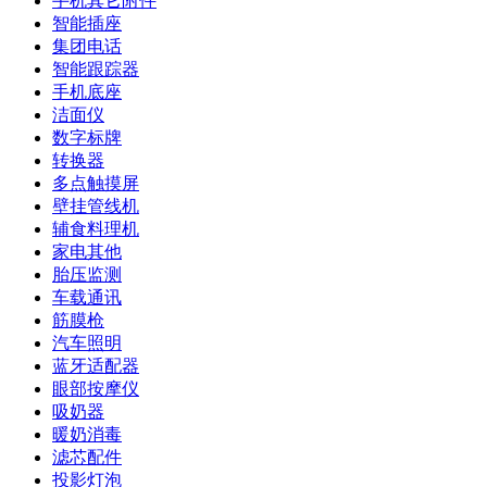
手机其它附件
智能插座
集团电话
智能跟踪器
手机底座
洁面仪
数字标牌
转换器
多点触摸屏
壁挂管线机
辅食料理机
家电其他
胎压监测
车载通讯
筋膜枪
汽车照明
蓝牙适配器
眼部按摩仪
吸奶器
暖奶消毒
滤芯配件
投影灯泡