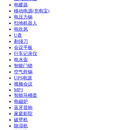
电暖器
移动电源(充电宝)
电压力锅
扫地机器人
电吹风
U盘
剃须刀
会议平板
行车记录仪
电水壶
智能门锁
空气炸锅
UPS电源
视频会议
MP3
智能马桶盖
电磁炉
蓝牙音响
家庭影院
破壁机
除湿机