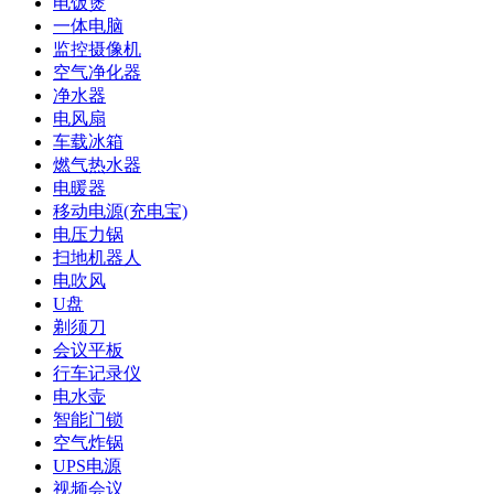
电饭煲
一体电脑
监控摄像机
空气净化器
净水器
电风扇
车载冰箱
燃气热水器
电暖器
移动电源(充电宝)
电压力锅
扫地机器人
电吹风
U盘
剃须刀
会议平板
行车记录仪
电水壶
智能门锁
空气炸锅
UPS电源
视频会议