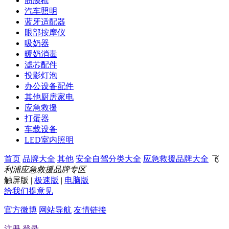
筋膜枪
汽车照明
蓝牙适配器
眼部按摩仪
吸奶器
暖奶消毒
滤芯配件
投影灯泡
办公设备配件
其他厨房家电
应急救援
打蛋器
车载设备
LED室内照明
首页
品牌大全
其他
安全自驾分类大全
应急救援品牌大全
飞
利浦应急救援品牌专区
触屏版
|
极速版
|
电脑版
给我们提意见
官方微博
网站导航
友情链接
注册
登录