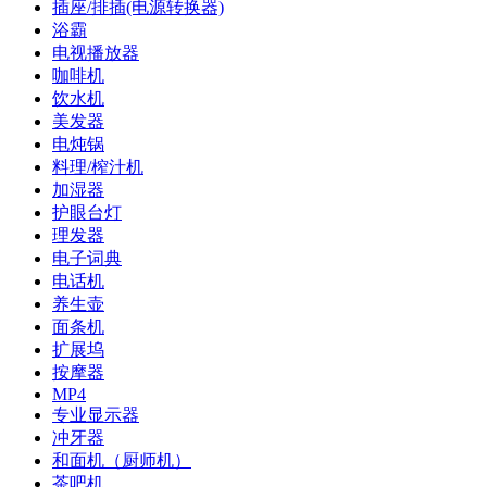
插座/排插(电源转换器)
浴霸
电视播放器
咖啡机
饮水机
美发器
电炖锅
料理/榨汁机
加湿器
护眼台灯
理发器
电子词典
电话机
养生壶
面条机
扩展坞
按摩器
MP4
专业显示器
冲牙器
和面机（厨师机）
茶吧机