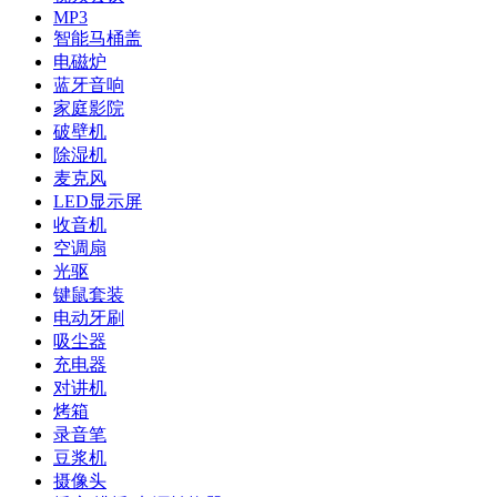
MP3
智能马桶盖
电磁炉
蓝牙音响
家庭影院
破壁机
除湿机
麦克风
LED显示屏
收音机
空调扇
光驱
键鼠套装
电动牙刷
吸尘器
充电器
对讲机
烤箱
录音笔
豆浆机
摄像头