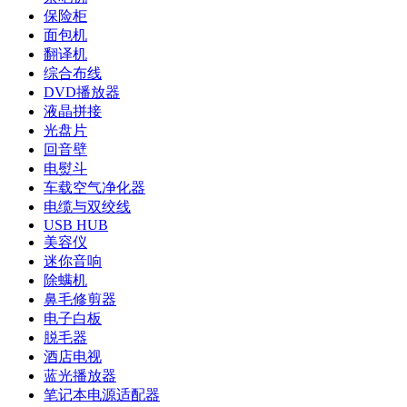
保险柜
面包机
翻译机
综合布线
DVD播放器
液晶拼接
光盘片
回音壁
电熨斗
车载空气净化器
电缆与双绞线
USB HUB
美容仪
迷你音响
除螨机
鼻毛修剪器
电子白板
脱毛器
酒店电视
蓝光播放器
笔记本电源适配器