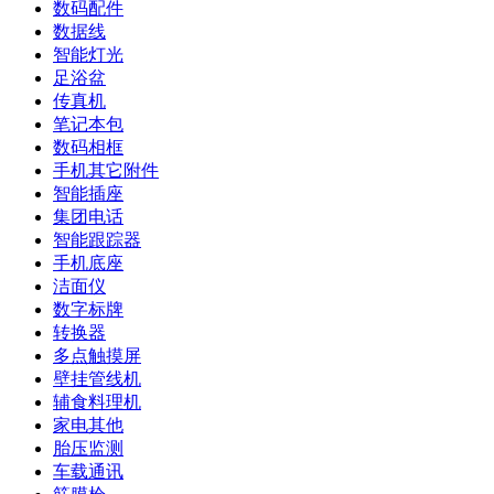
数码配件
数据线
智能灯光
足浴盆
传真机
笔记本包
数码相框
手机其它附件
智能插座
集团电话
智能跟踪器
手机底座
洁面仪
数字标牌
转换器
多点触摸屏
壁挂管线机
辅食料理机
家电其他
胎压监测
车载通讯