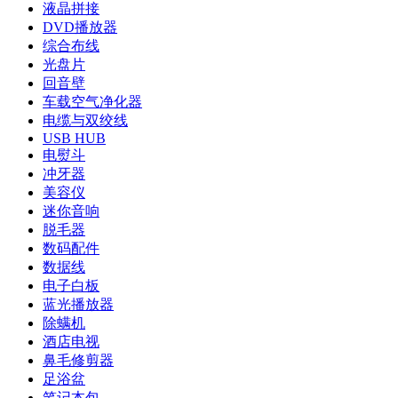
液晶拼接
DVD播放器
综合布线
光盘片
回音壁
车载空气净化器
电缆与双绞线
USB HUB
电熨斗
冲牙器
美容仪
迷你音响
脱毛器
数码配件
数据线
电子白板
蓝光播放器
除螨机
酒店电视
鼻毛修剪器
足浴盆
笔记本包