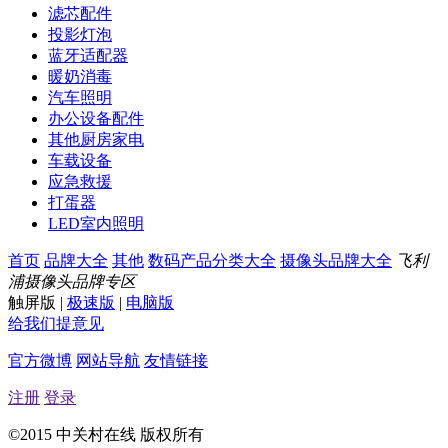
滤芯配件
投影灯泡
蓝牙适配器
暖奶消毒
汽车照明
办公设备配件
其他厨房家电
车载设备
应急救援
打蛋器
LED室内照明
首页
品牌大全
其他
数码产品分类大全
摄像头品牌大全
飞利
浦摄像头品牌专区
触屏版
|
极速版
|
电脑版
给我们提意见
官方微博
网站导航
友情链接
注册
登录
©2015 中关村在线 版权所有