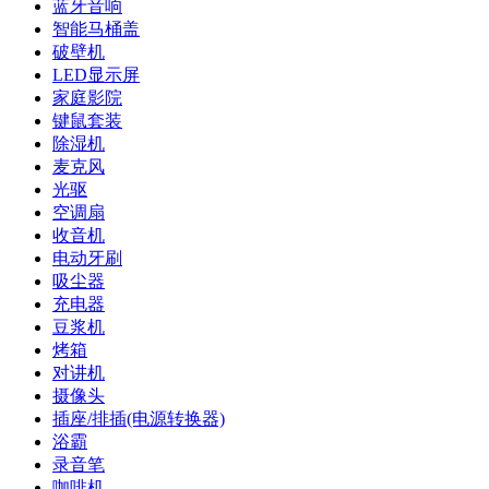
蓝牙音响
智能马桶盖
破壁机
LED显示屏
家庭影院
键鼠套装
除湿机
麦克风
光驱
空调扇
收音机
电动牙刷
吸尘器
充电器
豆浆机
烤箱
对讲机
摄像头
插座/排插(电源转换器)
浴霸
录音笔
咖啡机