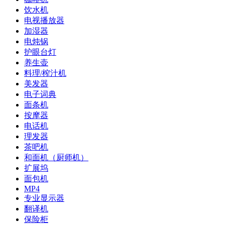
饮水机
电视播放器
加湿器
电炖锅
护眼台灯
养生壶
料理/榨汁机
美发器
电子词典
面条机
按摩器
电话机
理发器
茶吧机
和面机（厨师机）
扩展坞
面包机
MP4
专业显示器
翻译机
保险柜