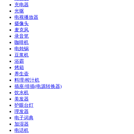
充电器
光驱
电视播放器
摄像头
麦克风
录音笔
咖啡机
电炖锅
豆浆机
浴霸
烤箱
养生壶
料理/榨汁机
插座/排插(电源转换器)
饮水机
美发器
护眼台灯
理发器
电子词典
加湿器
电话机