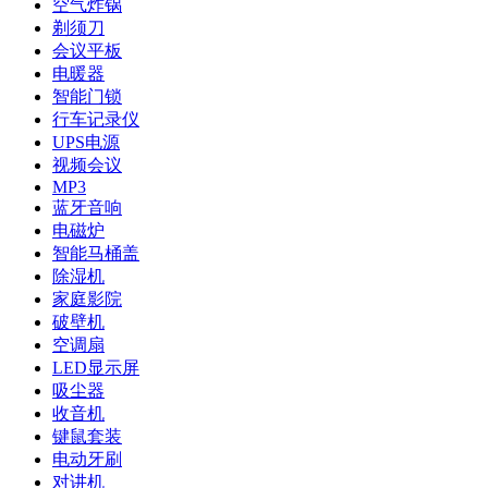
空气炸锅
剃须刀
会议平板
电暖器
智能门锁
行车记录仪
UPS电源
视频会议
MP3
蓝牙音响
电磁炉
智能马桶盖
除湿机
家庭影院
破壁机
空调扇
LED显示屏
吸尘器
收音机
键鼠套装
电动牙刷
对讲机