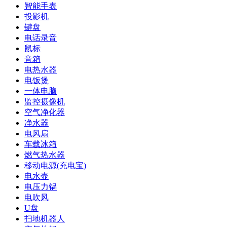
智能手表
投影机
键盘
电话录音
鼠标
音箱
电热水器
电饭煲
一体电脑
监控摄像机
空气净化器
净水器
电风扇
车载冰箱
燃气热水器
移动电源(充电宝)
电水壶
电压力锅
电吹风
U盘
扫地机器人