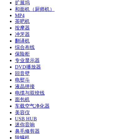
扩展坞
和面机（厨师机）
MP4
茶吧机
按摩器
冲牙器
翻译机
综合布线
保险柜
专业显示器
DVD播放器
回音壁
电熨斗
液晶拼接
电缆与双绞线
面包机
车载空气净化器
美容仪
USB HUB
迷你音响
鼻毛修剪器
除螨机