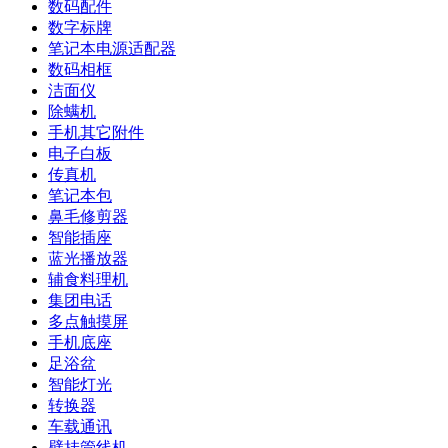
数码配件
数字标牌
笔记本电源适配器
数码相框
洁面仪
除螨机
手机其它附件
电子白板
传真机
笔记本包
鼻毛修剪器
智能插座
蓝光播放器
辅食料理机
集团电话
多点触摸屏
手机底座
足浴盆
智能灯光
转换器
车载通讯
壁挂管线机