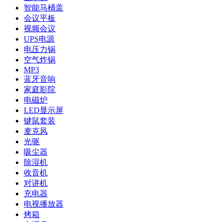
智能马桶盖
会议平板
视频会议
UPS电源
电压力锅
空气炸锅
MP3
蓝牙音响
家庭影院
电磁炉
LED显示屏
键鼠套装
麦克风
光驱
吸尘器
除湿机
收音机
对讲机
充电器
电视播放器
烤箱