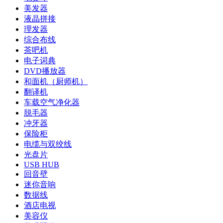
美发器
液晶拼接
理发器
综合布线
茶吧机
电子词典
DVD播放器
和面机（厨师机）
翻译机
车载空气净化器
脱毛器
冲牙器
保险柜
电缆与双绞线
光盘片
USB HUB
回音壁
迷你音响
数据线
酒店电视
美容仪