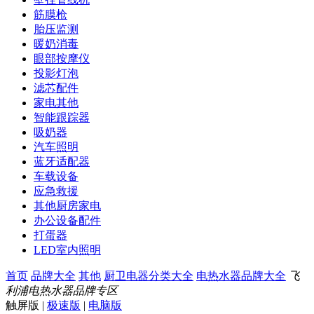
筋膜枪
胎压监测
暖奶消毒
眼部按摩仪
投影灯泡
滤芯配件
家电其他
智能跟踪器
吸奶器
汽车照明
蓝牙适配器
车载设备
应急救援
其他厨房家电
办公设备配件
打蛋器
LED室内照明
首页
品牌大全
其他
厨卫电器分类大全
电热水器品牌大全
飞
利浦电热水器品牌专区
触屏版
|
极速版
|
电脑版