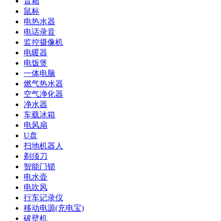
音箱
鼠标
电热水器
电话录音
监控摄像机
电暖器
电饭煲
一体电脑
燃气热水器
空气净化器
净水器
车载冰箱
电风扇
U盘
扫地机器人
剃须刀
智能门锁
电水壶
电吹风
行车记录仪
移动电源(充电宝)
破壁机