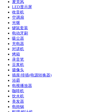
麦克风
LED显示屏
收音机
空调扇
光驱
键鼠套装
电动牙刷
吸尘器
充电器
对讲机
烤箱
录音笔
豆浆机
摄像头
插座/排插(电源转换器)
浴霸
电视播放器
咖啡机
饮水机
美发器
电炖锅
料理/榨汁机