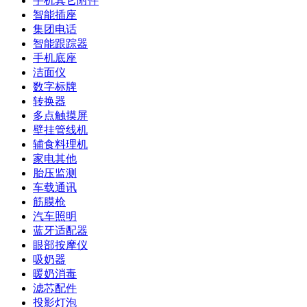
手机其它附件
智能插座
集团电话
智能跟踪器
手机底座
洁面仪
数字标牌
转换器
多点触摸屏
壁挂管线机
辅食料理机
家电其他
胎压监测
车载通讯
筋膜枪
汽车照明
蓝牙适配器
眼部按摩仪
吸奶器
暖奶消毒
滤芯配件
投影灯泡