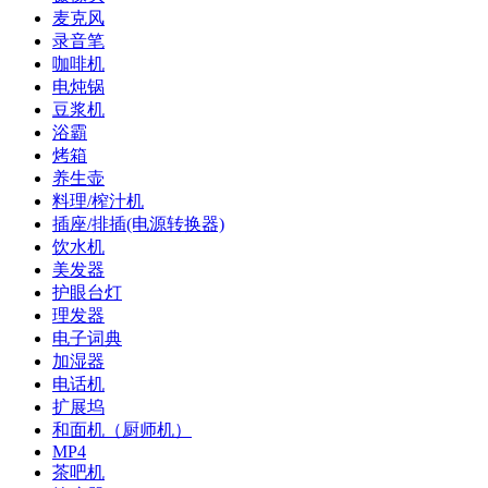
麦克风
录音笔
咖啡机
电炖锅
豆浆机
浴霸
烤箱
养生壶
料理/榨汁机
插座/排插(电源转换器)
饮水机
美发器
护眼台灯
理发器
电子词典
加湿器
电话机
扩展坞
和面机（厨师机）
MP4
茶吧机