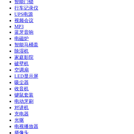
智能门锁
行车记录仪
UPS电源
视频会议
MP3
蓝牙音响
电磁炉
智能马桶盖
除湿机
家庭影院
破壁机
空调扇
LED显示屏
吸尘器
收音机
键鼠套装
电动牙刷
对讲机
充电器
光驱
电视播放器
摄像头