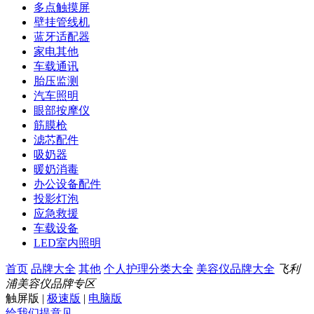
多点触摸屏
壁挂管线机
蓝牙适配器
家电其他
车载通讯
胎压监测
汽车照明
眼部按摩仪
筋膜枪
滤芯配件
吸奶器
暖奶消毒
办公设备配件
投影灯泡
应急救援
车载设备
LED室内照明
首页
品牌大全
其他
个人护理分类大全
美容仪品牌大全
飞利
浦美容仪品牌专区
触屏版
|
极速版
|
电脑版
给我们提意见