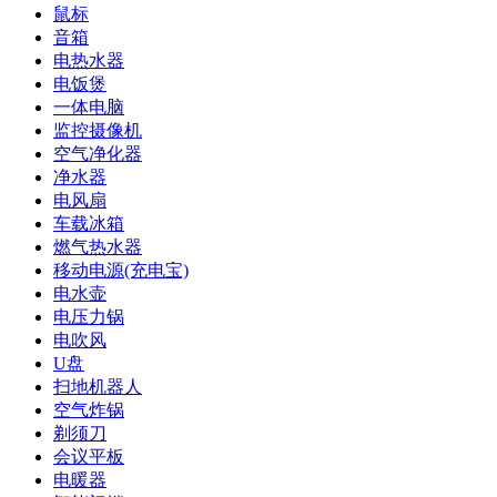
鼠标
音箱
电热水器
电饭煲
一体电脑
监控摄像机
空气净化器
净水器
电风扇
车载冰箱
燃气热水器
移动电源(充电宝)
电水壶
电压力锅
电吹风
U盘
扫地机器人
空气炸锅
剃须刀
会议平板
电暖器