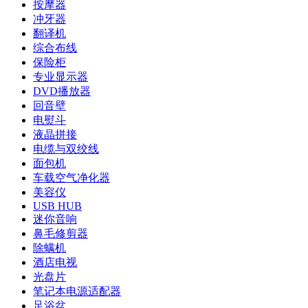
按摩器
冲牙器
翻译机
综合布线
保险柜
专业显示器
DVD播放器
回音壁
电熨斗
液晶拼接
电缆与双绞线
面包机
车载空气净化器
美容仪
USB HUB
迷你音响
鼻毛修剪器
除螨机
酒店电视
光盘片
笔记本电源适配器
足浴盆