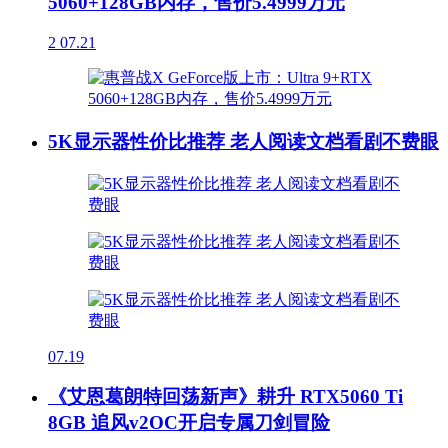
5060+128GB内存，售价5.4999万元
2
07.21
5K显示器性价比推荐 老人阅读文档看剧不费眼
07.19
《艾恩葛朗特回荡新声》耕升 RTX5060 Ti
8GB 追风v2OC开启专属刀剑冒险