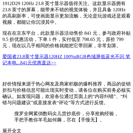
1912D29 120Hz 23.8 英寸显示器值得关注。这款显示器拥有
23.8 英寸的屏幕，能带来不错的视觉体验，并且具备 120Hz
的高刷新率，可使画面显示更加流畅，无论是玩游戏还是观看
视频，都能让你沉浸其中。
现在在京东平台，此款显示器活动售价 841 元，参与政府补贴
9.5 折优惠活动，下单 1 件，实付低至 798.65 元，原价 799
元，现在以几乎相同的价格就能把它带回家，非常划算。
爱国者23.8英寸显示器120HZ 100%sRGB色域屏低蓝光不闪 笔
记本电...
841元
优惠直达>>
好价情报来源于热心网友及商家积极的爆料推荐，商品的促销
折扣与价格信息可能出现实时变动，请各位在购买前务必核实
确认。如发现问题，欢迎各位通过页面上的“内容纠错”、“纠
错与问题建议”或直接发表“评论”等方式进行反馈。
搜罗全网紧俏数码尖儿货抄底价，分享抢购经验，
手把手教你羊毛如何薅，尽在【手慢无】。
展开全文