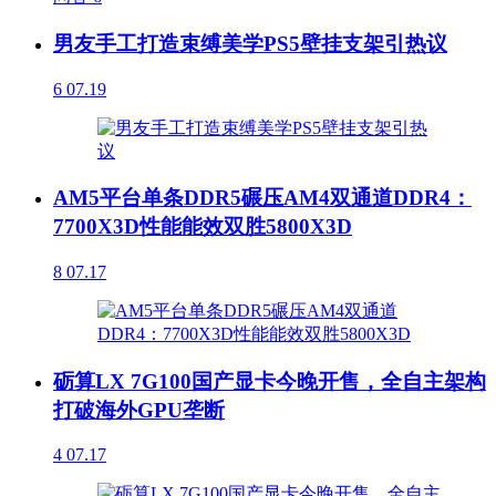
男友手工打造束缚美学PS5壁挂支架引热议
6
07.19
AM5平台单条DDR5碾压AM4双通道DDR4：
7700X3D性能能效双胜5800X3D
8
07.17
砺算LX 7G100国产显卡今晚开售，全自主架构
打破海外GPU垄断
4
07.17