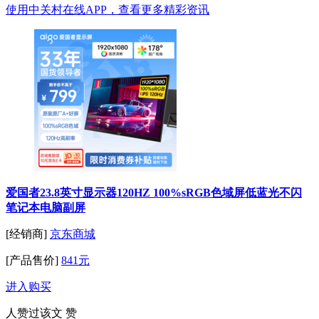
使用中关村在线APP，查看更多精彩资讯
爱国者23.8英寸显示器120HZ 100%sRGB色域屏低蓝光不闪
笔记本电脑副屏
[经销商]
京东商城
[产品售价]
841元
进入购买
人赞过该文
赞