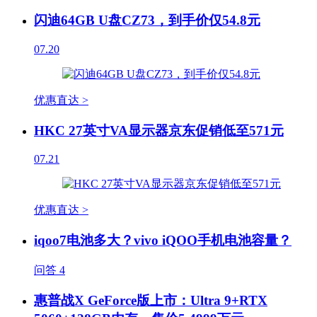
闪迪64GB U盘CZ73，到手价仅54.8元
07.20
优惠直达 >
HKC 27英寸VA显示器京东促销低至571元
07.21
优惠直达 >
iqoo7电池多大？vivo iQOO手机电池容量？
问答
4
惠普战X GeForce版上市：Ultra 9+RTX