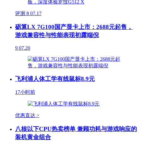
评测
8
07.17
砺算LX 7G100国产显卡上市：2688元起售，
游戏兼容性与性能表现初露端倪
9
07.20
飞利浦人体工学有线鼠标8.9元
17小时前
优惠直达 >
八核以下CPU热卖榜单 兼顾功耗与游戏响应的
装机黄金组合