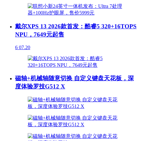
戴尔XPS 13 2026款首发：酷睿5 320+16TOPS
NPU，7649元起售
6
07.20
磁轴+机械轴随意切换 自定义键盘天花板，深
度体验罗技G512 X