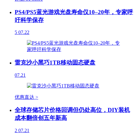
PS4/PS5蓝光游戏光盘寿命仅10–20年，专家呼
吁科学保存
5
07.22
雷克沙小黑巧1TB移动固态硬盘
07.21
优惠直达 >
全球存储芯片价格回调但仍处高位，DIY装机
成本翻倍创五年新高
2
07.21