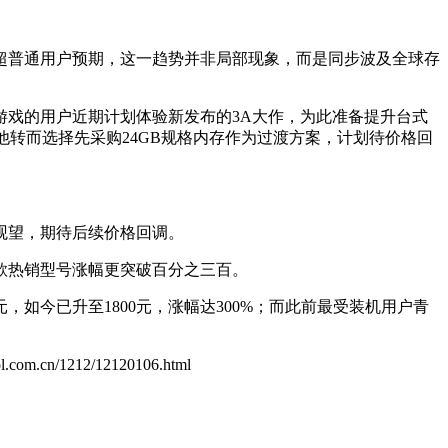
远超普通用户预期，这一趋势并非局部现象，而是同步波及全球存
戏的用户近期计划体验新发布的3A大作，为此准备提升台式
，他转而选择先采购24GB规格内存作为过渡方案，计划待价格回
观望，期待后续价格回调。
款热销型号涨幅更突破百分之三百。
0元，如今已升至1800元，涨幅达300%；而此前最受装机用户青
.zol.com.cn/1212/12120106.html