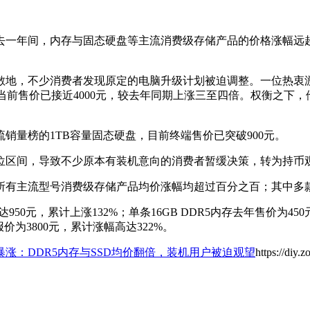
。过去一年间，内存与固态硬盘等主流消费级存储产品的价格涨幅
散地，不少消费者发现原定的电脑升级计划被迫调整。一位热衷游
装当前售价已接近4000元，较去年同期上涨三至四倍。权衡之下
销量榜的1TB容量固态硬盘，目前终端售价已突破900元。
位区间，导致不少原本有装机意向的消费者暂缓决策，转为持币
所有主流型号消费级存储产品均价涨幅均超过百分之百；其中多
50元，累计上涨132%；单条16GB DDR5内存去年售价为45
价为3800元，累计涨幅高达322%。
格暴涨：DDR5内存与SSD均价翻倍，装机用户被迫观望
https://diy