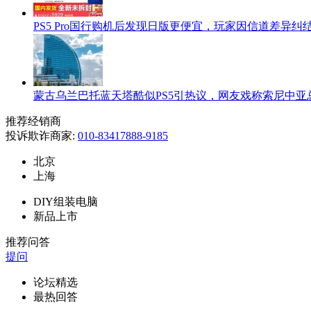
PS5 Pro国行购机后发现日版更便宜，玩家因信道差异纠
蒙古乌兰巴托蓝天塔酷似PS5引热议，网友戏称索尼中亚
推荐经销商
投诉欺诈商家:
010-83417888-9185
北京
上海
DIY组装电脑
新品上市
推荐问答
提问
论坛精选
最热回答