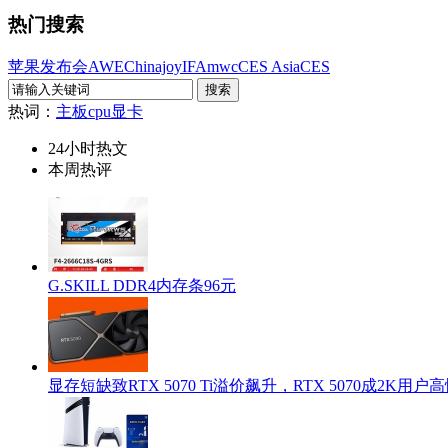
热门搜索
苹果发布会
AWE
Chinajoy
IFA
mwc
CES Asia
CES
热词：
主板
cpu
显卡
24小时热文
本周热评
G.SKILL DDR4内存条96元
显存短缺致RTX 5070 Ti溢价飙升，RTX 5070成2K用