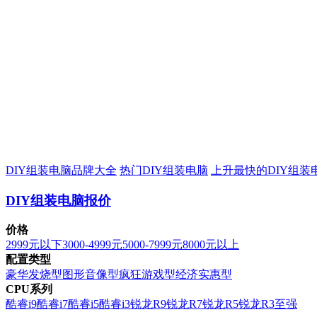
DIY组装电脑品牌大全
热门DIY组装电脑
上升最快的DIY组装
DIY组装电脑报价
价格
2999元以下
3000-4999元
5000-7999元
8000元以上
配置类型
豪华发烧型
图形音像型
疯狂游戏型
经济实惠型
CPU系列
酷睿i9
酷睿i7
酷睿i5
酷睿i3
锐龙R9
锐龙R7
锐龙R5
锐龙R3
至强