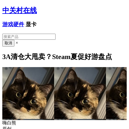
中关村在线
游戏硬件
显卡
×
3A清仓大甩卖？Steam夏促好游盘点
嗨白熊
原创