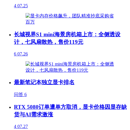
4
07.25
长城视界S1 mini海景房机箱上市：全侧透设
计，七风扇散热，售价119元
6
07.26
最新笔记本独立显卡排名
问答
6
RTX 5080订单遭单方取消，显卡价格因显存缺
货与AI需求激涨
4
07.27