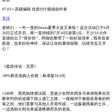
07-03 • 高级编辑 优质DIY领域创作者
关注
老铁们，一年一度的Steam夏季大促又来啦！这次活动已于6月
26日正式开启，将一直持续到7月10日凌晨1点，不少3A大作
直接给出了“骨折价”，阿驰也整理了一份好游清单，既有首发
新游，也有好价神作，保证让你的暑假假期，玩得充实又开
心！
《瘟疫传说：无罪》
-90%新史低购入价格：标准版16.9元
1348年，黑死病肆虐法国，贵族少女阿米西亚与弟弟雨果在宗
教审判所的追捕下踏上逃亡之路，一路颠沛于被瘟疫蚕食的村
落之间，他们需要与其他人并肩作战，一边躲避残暴的士兵，
一边借助火和光来逼退蜂拥而至的老鼠。