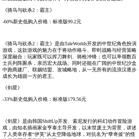
《骑马与砍杀2：霸主》
-60%新史低购入价格：标准版99.2元
《骑马与砍杀2：霸主》是由TaleWorlds开发的中世纪角色扮演
游戏，这款游戏的魅力在于将动作格斗、即时战略与经营策略
深度融合：玩家既可以挥刀舞剑、骑枪冲锋；也可以率领数百
士兵列阵厮杀，亲历宏大战场。同时还能在广阔的中世纪沙盒
中跑商建厂、联姻结盟、攻城略地，从一无所有的流浪汉逐步
成长为雄踞一方的君王。
《剑星》
-33%新史低购入价格：标准版179.56元
《剑星》是由韩国ShiftUp开发、索尼发行的科幻动作冒险游
戏，由知名插画家金亨泰主导开发，以末世废土为背景，讲述
了人类幸存者“伊芙”从太空降临地球，对抗名为“孽奇拔”的怪