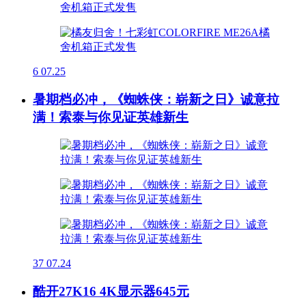
6
07.25
暑期档必冲，《蜘蛛侠：崭新之日》诚意拉
满！索泰与你见证英雄新生
37
07.24
酷开27K16 4K显示器645元