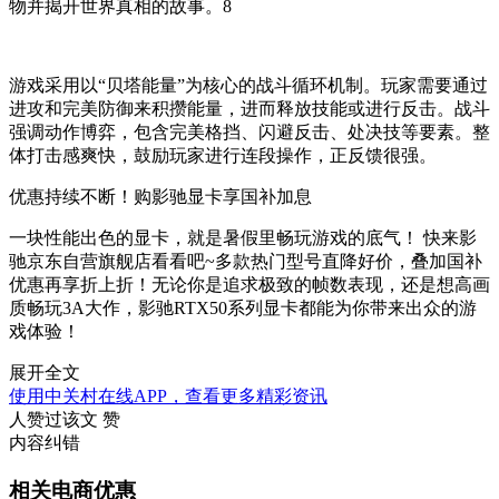
物并揭开世界真相的故事。8
游戏采用以“贝塔能量”为核心的战斗循环机制。玩家需要通过
进攻和完美防御来积攒能量，进而释放技能或进行反击。战斗
强调动作博弈，包含完美格挡、闪避反击、处决技等要素。整
体打击感爽快，鼓励玩家进行连段操作，正反馈很强。
优惠持续不断！购影驰显卡享国补加息
一块性能出色的显卡，就是暑假里畅玩游戏的底气！ 快来影
驰京东自营旗舰店看看吧~多款热门型号直降好价，叠加国补
优惠再享折上折！无论你是追求极致的帧数表现，还是想高画
质畅玩3A大作，影驰RTX50系列显卡都能为你带来出众的游
戏体验！
展开全文
使用中关村在线APP，查看更多精彩资讯
人赞过该文
赞
内容纠错
相关电商优惠