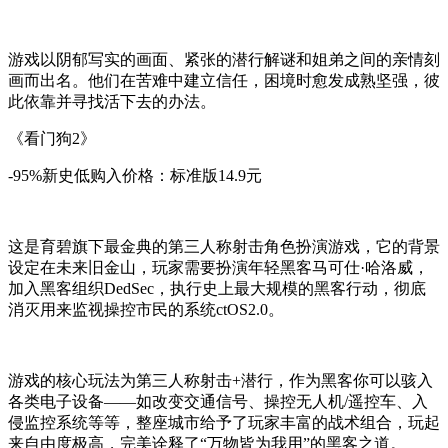
游戏以阴郁写实的画面、紧张的潜行解谜和姐弟之间的亲情刻
画而出名。他们在苦难中建立信任，困境时愈发成熟坚强，彼
此依靠并寻找活下去的办法。
《看门狗2》
-95%新史低购入价格：标准版14.9元
这是育碧旗下最金典的第三人称射击角色扮演游戏，它的背景
设定在未来旧金山，玩家需要扮演年轻黑客马可仕·哈洛威，
加入黑客组织DedSec，执行史上最大规模的黑客行动，彻底
消灭用来监视操控市民的系统ctOS2.0。
游戏的核心玩法为第三人称射击+潜行，作为黑客你可以骇入
各类电子设备——如改变交通信号、操控无人机/遥控车、入
侵监控系统等等，整座城市给予了玩家丰富的战术组合，玩起
来自由度极高，完美诠释了“万物皆为我用”的黑客之道。