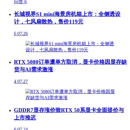
问答
6
长城视界S1 mini海景房机箱上市：全侧透设
计，七风扇散热，售价119元
6
07.26
RTX 5080订单遭单方取消，显卡价格因显存缺
货与AI需求激涨
4
07.27
GDDR7显存涨价致RTX 50系显卡全面提价与
上市推迟
6
07.24