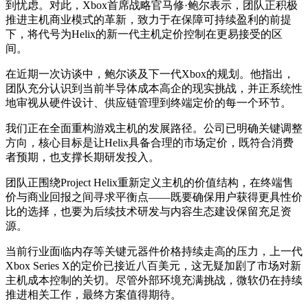
到忧虑。对此，Xbox首席战略官马修·鲍尔表示，团队正积极
推进主机商业模式的革新，致力于在保障可持续盈利的前提
下，将代号为Helix的新一代主机定价控制在更易接受的区
间。
在近期一次访谈中，鲍尔谈及下一代Xbox的规划。他指出，
团队充分认识到当前半导体成本高企的现实挑战，并正系统性
地审视从硬件设计、供应链管理到终端定价的每一个环节。
我们正在全面重构游戏主机的发展路径。公司已明确关键调整
方向，核心目标是让Helix具备合理的市场定价，既符合消费
者预期，也支撑长期研发投入。
团队正围绕Project Helix重新定义主机的价值结构，在终端售
价与商业回报之间寻求平衡点——既要确保用户获得更具性价
比的选择，也要为后续技术研发与内容生态建设保留充足资
源。
当前行业面临内存等关键元器件价格持续走高的压力，上一代
Xbox Series X的定价已接近八百美元，这无疑加剧了市场对新
主机成本控制的关切。尽管外部环境充满挑战，微软仍在持续
推进相关工作，最终方案值得期待。