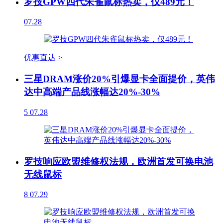
罗技GPW四代朱雀鼠标热卖，仅489元！
07.28
优惠直达 >
三星DRAM涨价20%引爆显卡全面提价，英伟
达中高端产品线涨幅达20%-30%
5
07.28
罗技响应欧盟维修权法规，欧洲首发可换电池
无线鼠标
8
07.29