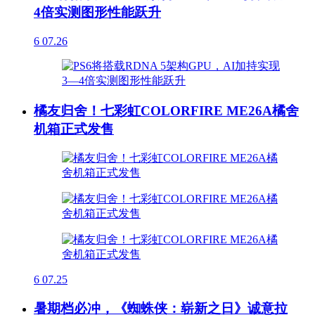
4倍实测图形性能跃升
6
07.26
橘友归舍！七彩虹COLORFIRE ME26A橘舍
机箱正式发售
6
07.25
暑期档必冲，《蜘蛛侠：崭新之日》诚意拉