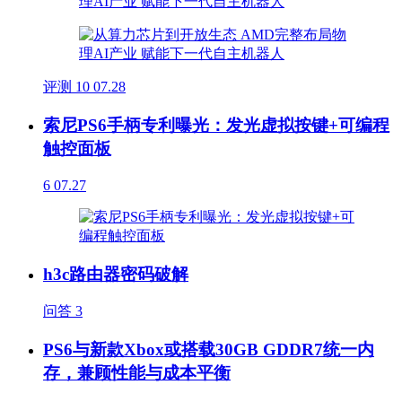
评测
10
07.28
索尼PS6手柄专利曝光：发光虚拟按键+可编程
触控面板
6
07.27
h3c路由器密码破解
问答
3
PS6与新款Xbox或搭载30GB GDDR7统一内
存，兼顾性能与成本平衡