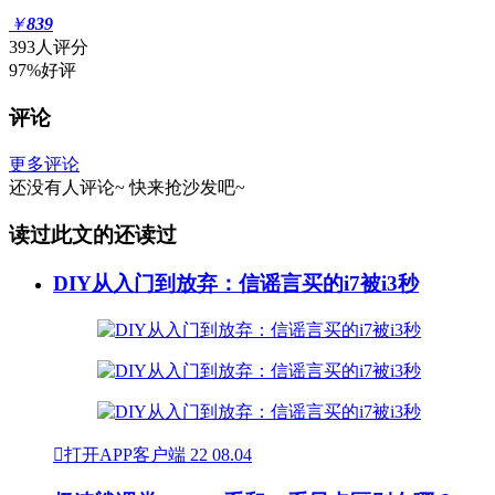
￥
839
393人评分
97%好评
评论
更多评论
还没有人评论~
快来
抢沙发
吧~
读过此文的还读过
DIY从入门到放弃：信谣言买的i7被i3秒

打开APP客户端
22
08.04